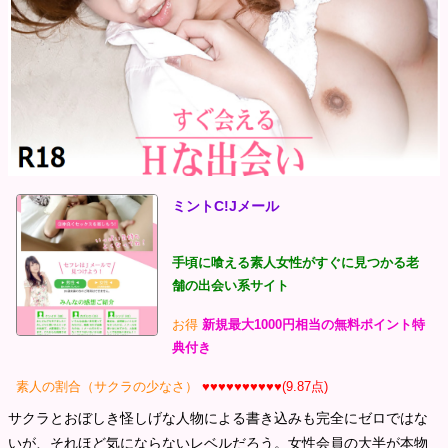
ミントC!Jメール
手頃に喰える素人女性がすぐに見つかる老
舗の出会い系サイト
お得
新規最大1000円相当の無料ポイント特
典付き
素人の割合（サクラの少なさ）
♥♥♥♥♥♥♥♥♥♥(9.87点)
サクラとおぼしき怪しげな人物による書き込みも完全にゼロではな
いが、それほど気にならないレベルだろう。女性会員の大半が本物