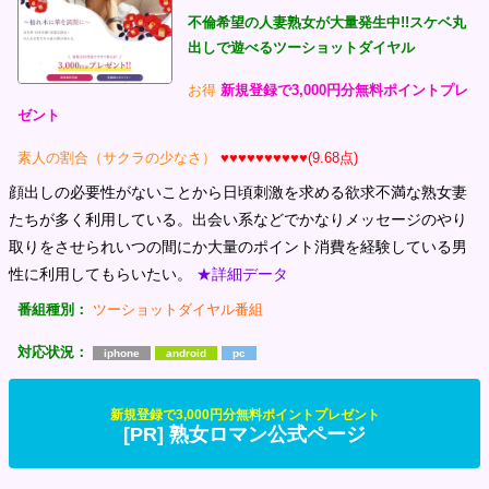
不倫希望の人妻熟女が大量発生中!!スケベ丸
出しで遊べるツーショットダイヤル
お得
新規登録で3,000円分無料ポイントプレ
ゼント
素人の割合（サクラの少なさ）
♥♥♥♥♥♥♥♥♥♥(9.68点)
顔出しの必要性がないことから日頃刺激を求める欲求不満な熟女妻
たちが多く利用している。出会い系などでかなりメッセージのやり
取りをさせられいつの間にか大量のポイント消費を経験している男
性に利用してもらいたい。
★詳細データ
番組種別：
ツーショットダイヤル番組
対応状況：
iphone
android
pc
新規登録で3,000円分無料ポイントプレゼント
[PR] 熟女ロマン公式ページ