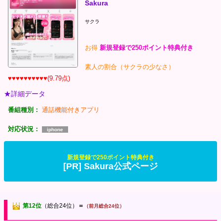
Sakura
サクラ
お得
新規登録で250ポイント特典付き
素人の割合（サクラの少なさ）
♥♥♥♥♥♥♥♥♥♥(9.79点)
★詳細データ
番組種別：
通話機能付きアプリ
対応状況：
iphone
新規登録で250ポイント特典付き
[PR] Sakura公式ページ
第12位
（総合24位）
＝
（前月総合24位）