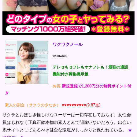
ワクワクメール
wakuwaku
テレセもセフレもオナフレも！最強の通話
機能付き募集掲示板
お得
新規登録で1,200円分の無料ポイント付
き
素人の割合（サクラの少なさ）
♥♥♥♥♥♥♥♥♥♥(9.87点)
サクラとおぼしき怪しげなユーザーは一切存在しておらず、女性会
員はもれなく正真正銘本物の素人とみて間違いないだろう。出会い
系サイトとしてあるべき健全な環境がしっかりと保たれている。
★