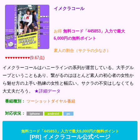
イメクラコール
お得
無料コード「445853」入力で最大
6,000円の無料ポイント
素人の割合（サクラの少なさ）
♥♥♥♥♥♥♥♥♥♥(9.67点)
イメクラーコールはハニーラインの系列が運営している。大手グル
ープということもあり、繋がるのはほとんど素人の初心者の女性か
ら魅せ方の上手い熟練の女性と幅広い。サクラの不安はしなくても
大丈夫だろう。
★詳細データ
番組種別：
ツーショットダイヤル番組
対応状況：
iphone
android
pc
無料コード「445853」入力で最大6,000円の無料ポイント
[PR] イメクラコール公式ページ