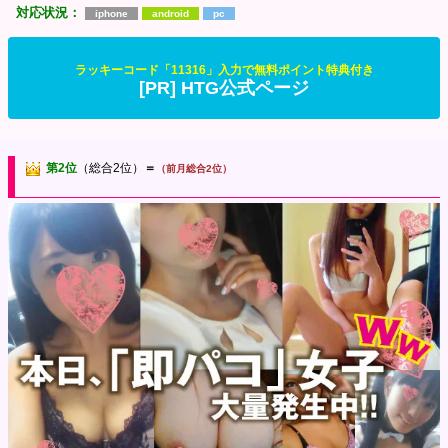
対応状況：
iphone
android
pc
ラッキーコード「11316」入力で無料ポイント特典付き
[PR] HTG公式ページ
第2位
（総合2位）
＝
（前月総合2位）