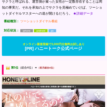
サクラと呼ばれる、運営側が雇った女性が一定数存在することは周
知の事実だ。それを承知の上でサクラを見極めていけば、ツーショ
ットダイヤルマスターへの道が開けるだろう。
★詳細データ
番組種別：
ツーショットダイヤル番組
対応状況：
iphone
android
pc
オンライン新規登録で3,000円分無料お試しあり
[PR] ハニートーク公式ページ
第5位
（総合4位）
＝
（前月総合4位）