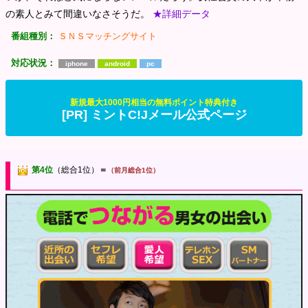
の素人とみて間違いなさそうだ。
★詳細データ
番組種別：
ＳＮＳマッチングサイト
対応状況：
iphone
android
pc
新規最大1000円相当の無料ポイント特典付き
[PR] ミントC!Jメール公式ページ
第4位
（総合1位）
＝
（前月総合1位）