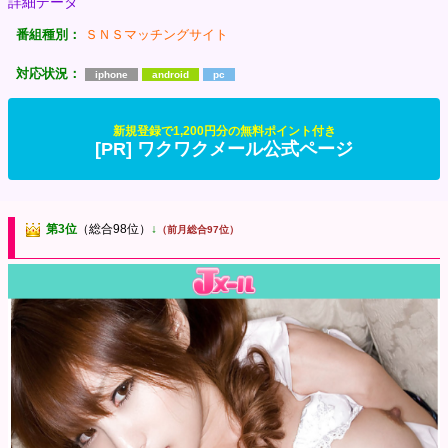
詳細データ
番組種別：
ＳＮＳマッチングサイト
対応状況：
iphone
android
pc
新規登録で1,200円分の無料ポイント付き
[PR] ワクワクメール公式ページ
第3位
（総合98位）
↓
（前月総合97位）