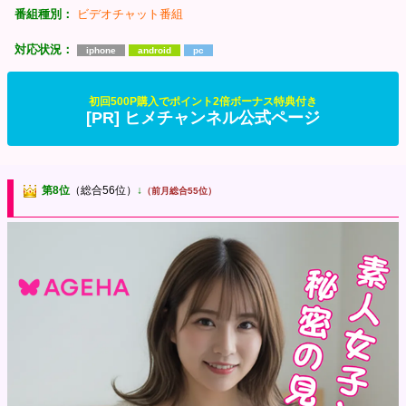
番組種別：
ビデオチャット番組
対応状況：
iphone
android
pc
初回500P購入でポイント2倍ボーナス特典付き
[PR] ヒメチャンネル公式ページ
第8位
（総合56位）
↓
（前月総合55位）