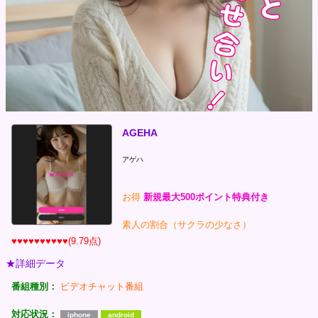
AGEHA
アゲハ
お得
新規最大500ポイント特典付き
素人の割合（サクラの少なさ）
♥♥♥♥♥♥♥♥♥♥(9.79点)
★詳細データ
番組種別：
ビデオチャット番組
対応状況：
iphone
android