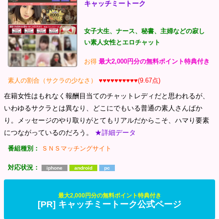
キャッチミートーク
女子大生、ナース、秘書、主婦などの寂し
い素人女性とエロチャット
お得
最大2,000円分の無料ポイント特典付き
素人の割合（サクラの少なさ）
♥♥♥♥♥♥♥♥♥♥(9.67点)
在籍女性はもれなく報酬目当てのチャットレディだと思われるが、
いわゆるサクラとは異なり、どこにでもいる普通の素人さんばか
り。メッセージのやり取りがとてもリアルだからこそ、ハマり要素
につながっているのだろう。
★詳細データ
番組種別：
ＳＮＳマッチングサイト
対応状況：
iphone
android
pc
最大2,000円分の無料ポイント特典付き
[PR] キャッチミートーク公式ページ