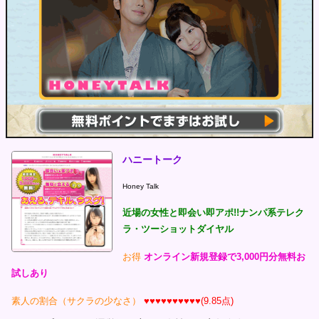
ハニートーク
Honey Talk
近場の女性と即会い即アポ!!ナンパ系テレク
ラ・ツーショットダイヤル
お得
オンライン新規登録で3,000円分無料お
試しあり
素人の割合（サクラの少なさ）
♥♥♥♥♥♥♥♥♥♥(9.85点)