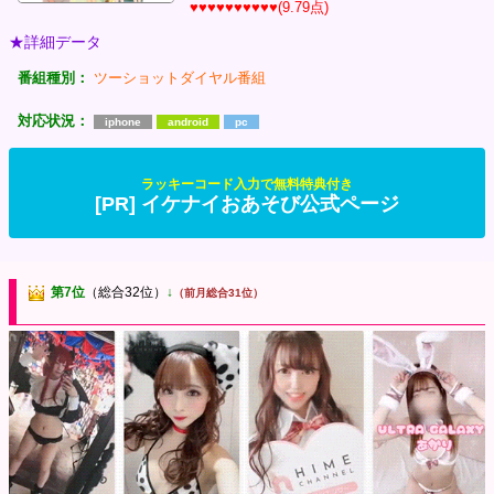
♥♥♥♥♥♥♥♥♥♥(9.79点)
★詳細データ
番組種別：
ツーショットダイヤル番組
対応状況：
iphone
android
pc
ラッキーコード入力で無料特典付き
[PR] イケナイおあそび公式ページ
第7位
（総合32位）
↓
（前月総合31位）