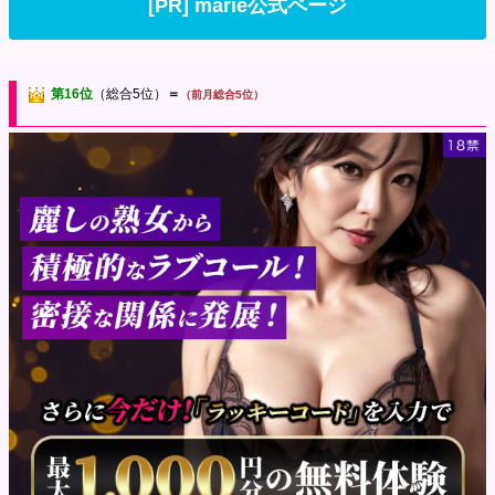
[PR] marie公式ページ
第16位
（総合5位）
＝
（前月総合5位）