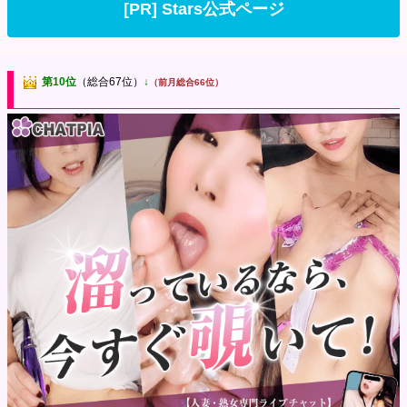
[PR] Stars公式ページ
第10位
（総合67位）
↓
（前月総合66位）