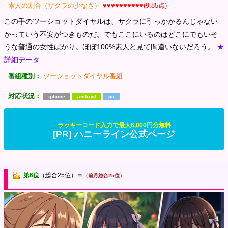
素人の割合（サクラの少なさ）
♥♥♥♥♥♥♥♥♥♥(9.85点)
この手のツーショットダイヤルは、サクラに引っかかるんじゃない
かっていう不安がつきものだ。でもここにいるのはどこにでもいそ
うな普通の女性ばかり。ほぼ100%素人と見て間違いないだろう。
★
詳細データ
番組種別：
ツーショットダイヤル番組
対応状況：
iphone
android
pc
ラッキーコード入力で最大6,000円分無料
[PR] ハニーライン公式ページ
第6位
（総合25位）
＝
（前月総合25位）