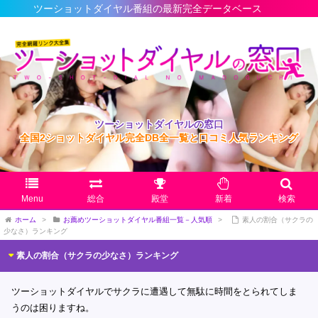
トダイヤル番組の最新完全データベース
ツーショットダイヤルの窓口
全国2ショットダイヤル完全DB全一覧と口コミ人気ランキング
Menu
総合
殿堂
新着
検索
ホーム
>
お薦めツーショットダイヤル番組一覧－人気順
>
素人の割合（サクラの
少なさ）ランキング
素人の割合（サクラの少なさ）ランキング
ツーショットダイヤルでサクラに遭遇して無駄に時間をとられてしま
うのは困りますね。