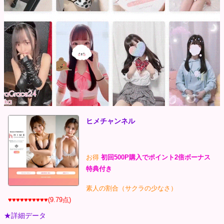
ヒメチャンネル
お得
初回500P購入でポイント2倍ボーナス
特典付き
素人の割合（サクラの少なさ）
♥♥♥♥♥♥♥♥♥♥(9.79点)
★詳細データ