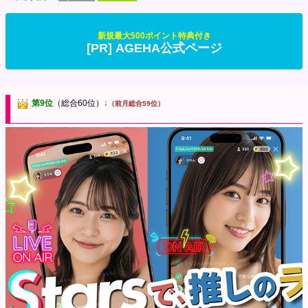
新規最大500ポイント特典付き
[PR] AGEHA公式ページ
第9位
（総合60位）
↓
（前月総合59位）