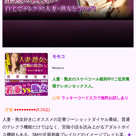
モモコ
Momoco
人妻・熟女のスケベコール殺到中!!ご近所奥
様テレホンセックス人。
お得
ラッキーコード入力で無料お試しあり
評価
♥♥♥♥♥♥♥♥♥(8.24点)
人妻・熟女好きにオススメの定番ツーショットダイヤル番組。普通
のテレクラ機能だけではなく、官能小説を読み上がるアダルトボイ
ス機能もある。SMや近親相姦プレイなどのイメージプレイも楽...
★