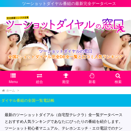
ショットダイヤル番組の最新完全データベース
ツーショットダイヤルの窓口
全国2ショットダイヤル完全DB全一覧と口コミ人気ランキング
Menu
総合
殿堂
新着
検索
ホーム
>
ヤル番組の全国一覧電話帳
最新のツーショットダイアル（自宅型テレクラ）全一覧データベース
とおすすめ人気ランキングであなたにぴったりの番組を紹介します。
ツーショット初心者マニュアル、テレホンエッチ・エロ電話でのナン