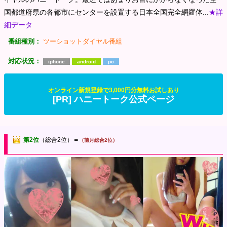
国都道府県の各都市にセンターを設置する日本全国完全網羅体...
★詳
細データ
番組種別：
ツーショットダイヤル番組
対応状況：
iphone
android
pc
オンライン新規登録で3,000円分無料お試しあり
[PR] ハニートーク公式ページ
第2位
（総合2位）
＝
（前月総合2位）