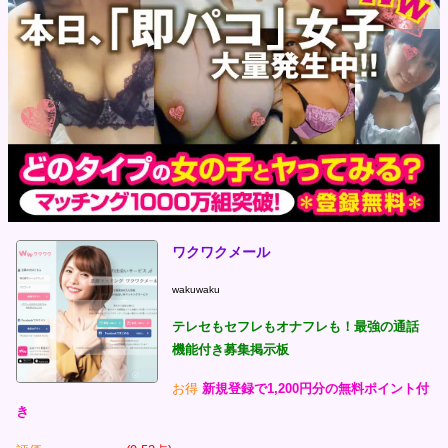
ワクワクメール
wakuwaku
テレセもセフレもオナフレも！最強の通話
機能付き募集掲示板
お得
新規登録で1,200円分の無料ポイント付
き