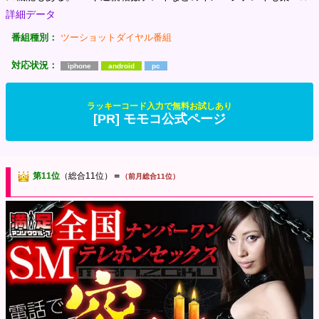
詳細データ
番組種別：
ツーショットダイヤル番組
対応状況：
iphone
android
pc
ラッキーコード入力で無料お試しあり
[PR] モモコ公式ページ
第11位
（総合11位）
＝
（前月総合11位）