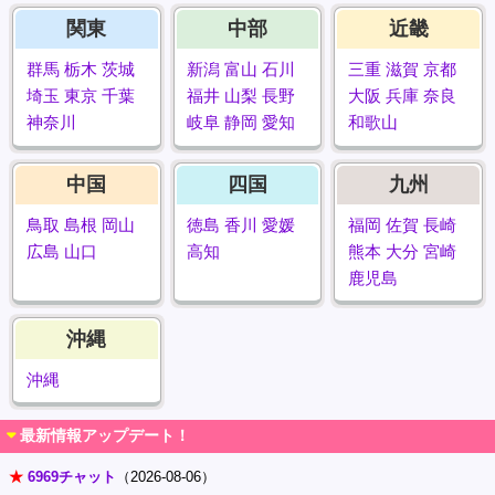
関東
中部
近畿
群馬
栃木
茨城
新潟
富山
石川
三重
滋賀
京都
埼玉
東京
千葉
福井
山梨
長野
大阪
兵庫
奈良
神奈川
岐阜
静岡
愛知
和歌山
中国
四国
九州
鳥取
島根
岡山
徳島
香川
愛媛
福岡
佐賀
長崎
広島
山口
高知
熊本
大分
宮崎
鹿児島
沖縄
沖縄
最新情報アップデート！
★
6969チャット
（2026-08-06）