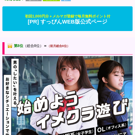
初回1,000円分＋メルマガ登録で毎月無料ポイント付
[PR] すっぴんWEB版公式ページ
第8位
（総合8位）
＝
（前月総合8位）