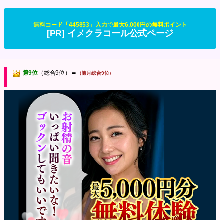
無料コード「445853」入力で最大6,000円の無料ポイント
[PR] イメクラコール公式ページ
第9位
（総合9位）
＝
（前月総合9位）