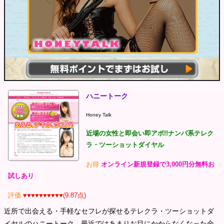
ハニートーク
Honey Talk
近場の女性と即会い即アポ!!ナンパ系テレク
ラ・ツーショットダイヤル
お得
オンライン新規登録で3,000円分無料お
試しあり
評価
♥♥♥♥♥♥♥♥♥♥(9.87点)
近所で出会える・手軽なセフレが探せるテレクラ・ツーショットダ
イヤルのハニートーク。最近ではあまりお目にかからなくなった全