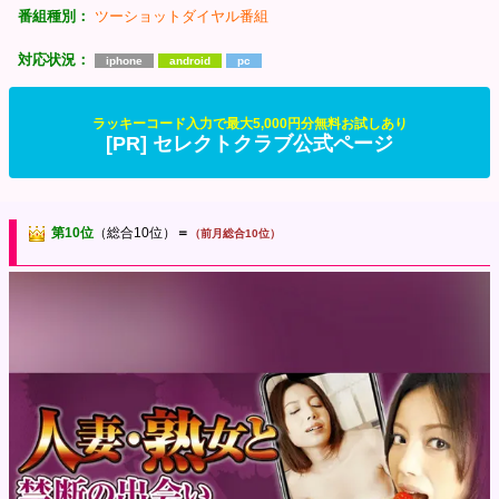
番組種別：
ツーショットダイヤル番組
対応状況：
iphone
android
pc
ラッキーコード入力で最大5,000円分無料お試しあり
[PR] セレクトクラブ公式ページ
第10位
（総合10位）
＝
（前月総合10位）