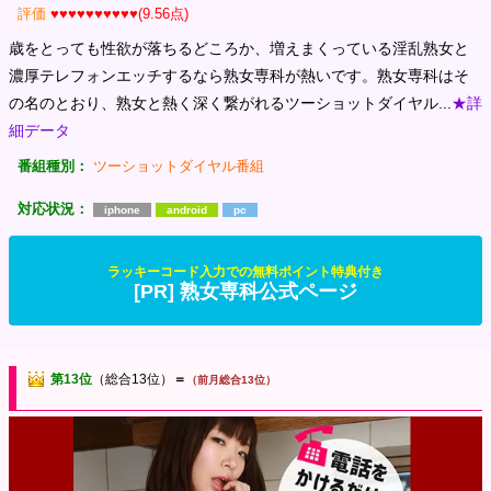
評価
♥♥♥♥♥♥♥♥♥♥(9.56点)
歳をとっても性欲が落ちるどころか、増えまくっている淫乱熟女と
濃厚テレフォンエッチするなら熟女専科が熱いです。熟女専科はそ
の名のとおり、熟女と熱く深く繋がれるツーショットダイヤル...
★詳
細データ
番組種別：
ツーショットダイヤル番組
対応状況：
iphone
android
pc
ラッキーコード入力での無料ポイント特典付き
[PR] 熟女専科公式ページ
第13位
（総合13位）
＝
（前月総合13位）