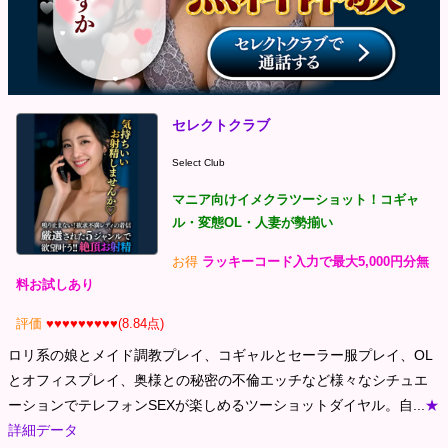
セレクトクラブ
Select Club
マニア向けイメクラツーショット！コギャ
ル・変態OL・人妻が勢揃い
お得
ラッキーコード入力で最大5,000円分無
料お試しあり
評価
♥♥♥♥♥♥♥♥♥(8.84点)
ロリ系の娘とメイド調教プレイ、コギャルとセーラー服プレイ、OL
とオフィスプレイ、奥様との秘密の不倫エッチなど様々なシチュエ
ーションでテレフォンSEXが楽しめるツーショットダイヤル。自...
★
詳細データ