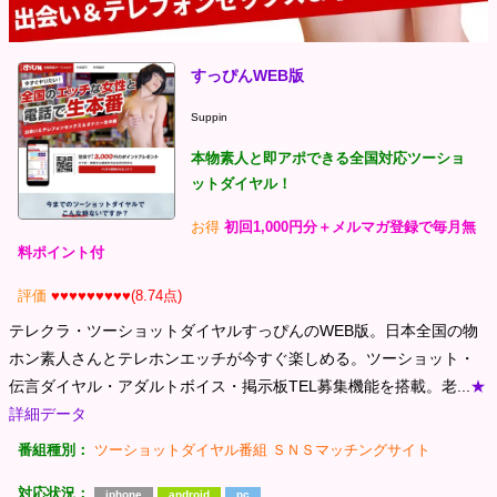
すっぴんWEB版
Suppin
本物素人と即アポできる全国対応ツーショ
ットダイヤル！
お得
初回1,000円分＋メルマガ登録で毎月無
料ポイント付
評価
♥♥♥♥♥♥♥♥♥(8.74点)
テレクラ・ツーショットダイヤルすっぴんのWEB版。日本全国の物
ホン素人さんとテレホンエッチが今すぐ楽しめる。ツーショット・
伝言ダイヤル・アダルトボイス・掲示板TEL募集機能を搭載。老...
★
詳細データ
番組種別：
ツーショットダイヤル番組
ＳＮＳマッチングサイト
対応状況：
iphone
android
pc