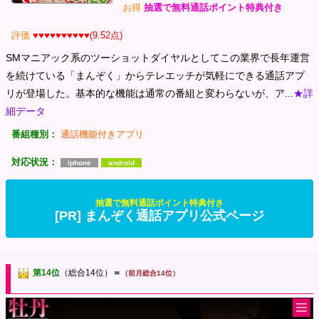
お得
抽選で無料通話ポイント特典付き
評価
♥♥♥♥♥♥♥♥♥♥(9.52点)
SMマニアック系のツーショットダイヤルとしてこの業界で長年運営
を続けている「まんぞく」からテレエッチが気軽にできる通話アプ
リが登場した。基本的な機能は通常の番組と変わらないが、ア...
★詳
細データ
番組種別：
通話機能付きアプリ
対応状況：
iphone
android
抽選で無料通話ポイント特典付き
[PR] まんぞく通話アプリ公式ページ
第14位
（総合14位）
＝
（前月総合14位）