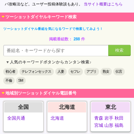
パ攻略法など。ユーザー投稿体験談もあり。
当サイト概要はこちら
ツーショットダイヤルキーワード検索
ツーショットダイヤル番組を気になるワードで検索してみよう！
掲載番組数：
288
件
検索
▼人気のキーワードボタンからカンタン検索♪
初心者
テレフォンセックス
人妻
セフレ
アプリ
熟女
伝言
不倫
SM
地域別ツーショットダイヤル電話番号
全国
北海道
東北
全国共通
北海道
青森
岩手
秋田
宮城
山形
福島