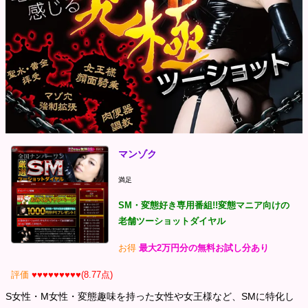
マンゾク
満足
SM・変態好き専用番組!!変態マニア向けの
老舗ツーショットダイヤル
お得
最大2万円分の無料お試し分あり
評価
♥♥♥♥♥♥♥♥♥(8.77点)
S女性・M女性・変態趣味を持った女性や女王様など、SMに特化し