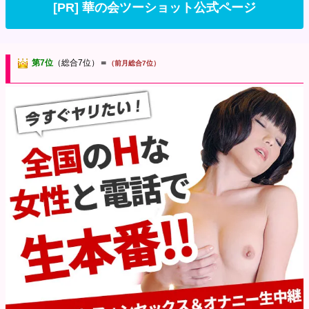
[PR] 華の会ツーショット公式ページ
第7位
（総合7位）
＝
（前月総合7位）