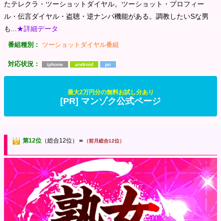
たテレクラ・ツーショットダイヤル。ツーショット・プロフィー
ル・伝言ダイヤル・盗聴・逆ナンパ機能がある。調教したいSな男
も...
★詳細データ
番組種別：
ツーショットダイヤル番組
対応状況：
iphone
android
pc
最大2万円分の無料お試し分あり
[PR] マンゾク公式ページ
第12位
（総合12位）
＝
（前月総合12位）