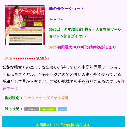
華の会ツーショット
Hananokai
30代以上の年増限定!!熟女・人妻専用ツーシ
ョット＆伝言ダイヤル
お得
初回最大10,000円分無料お試しあり
評価
♥♥♥♥♥♥♥♥♥♥(9.58点)
妖艶な熟女とのエッチな出会いが待っている中高年専用ツーショッ
ト＆伝言ダイヤル。不倫セックス願望の強い人妻が多く使っている
番組として昔から有名だ。年齢や地域で相手を絞りこめるので...
★詳
細データ
番組種別：
ツーショットダイヤル番組
対応状況：
iphone
android
pc
初回最大10,000円分無料お試しあり