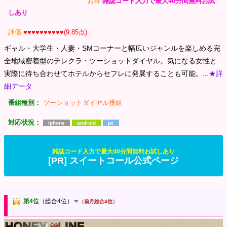
お得
雑誌コード入力で最大40分間無料お試
しあり
評価
♥♥♥♥♥♥♥♥♥♥(9.85点)
ギャル・大学生・人妻・SMコーナーと幅広いジャンルを楽しめる完
全地域密着型のテレクラ・ツーショットダイヤル。気になる女性と
実際に待ち合わせてホテルからセフレに発展することも可能。...
★詳
細データ
番組種別：
ツーショットダイヤル番組
対応状況：
iphone
android
pc
雑誌コード入力で最大40分間無料お試しあり
[PR] スイートコール公式ページ
第4位
（総合4位）
＝
（前月総合4位）