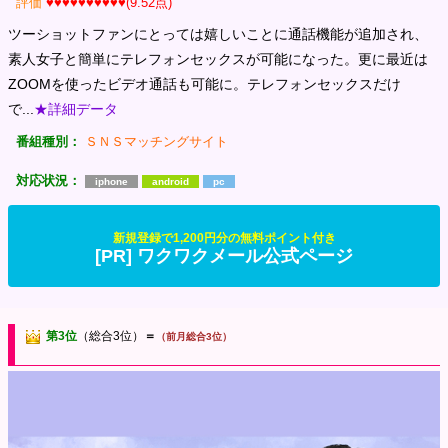
評価
♥♥♥♥♥♥♥♥♥♥(9.52点)
ツーショットファンにとっては嬉しいことに通話機能が追加され、
素人女子と簡単にテレフォンセックスが可能になった。更に最近は
ZOOMを使ったビデオ通話も可能に。テレフォンセックスだけ
で...
★詳細データ
番組種別：
ＳＮＳマッチングサイト
対応状況：
iphone
android
pc
新規登録で1,200円分の無料ポイント付き
[PR] ワクワクメール公式ページ
第3位
（総合3位）
＝
（前月総合3位）