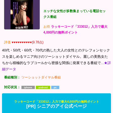
エッチな女性が多数集まっている電話セッ
クス番組
お得
ラッキーコード「333012」入力で最大
4,000円の無料ポイント
評価
♥♥♥♥♥♥♥♥♥♥(9.78点)
40代・50代・60代・70代の熟した大人の女性とのテレフォンセック
スを楽しめるマニア向けのツーショットダイヤル。麗しの美熟女た
ちから積極的なラブコールから密接な関係に発展できる番組で...
★詳
細データ
番組種別：
ツーショットダイヤル番組
対応状況：
iphone
android
pc
ラッキーコード「333012」入力で最大4,000円の無料ポイント
[PR] シニアのアイ公式ページ