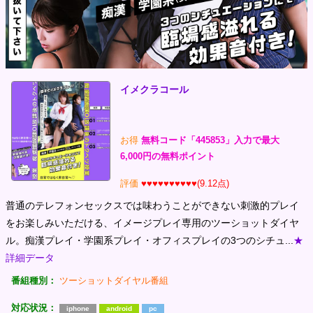
イメクラコール
お得
無料コード「445853」入力で最大
6,000円の無料ポイント
評価
♥♥♥♥♥♥♥♥♥♥(9.12点)
普通のテレフォンセックスでは味わうことができない刺激的プレイ
をお楽しみいただける、イメージプレイ専用のツーショットダイヤ
ル。痴漢プレイ・学園系プレイ・オフィスプレイの3つのシチュ...
★
詳細データ
番組種別：
ツーショットダイヤル番組
対応状況：
iphone
android
pc