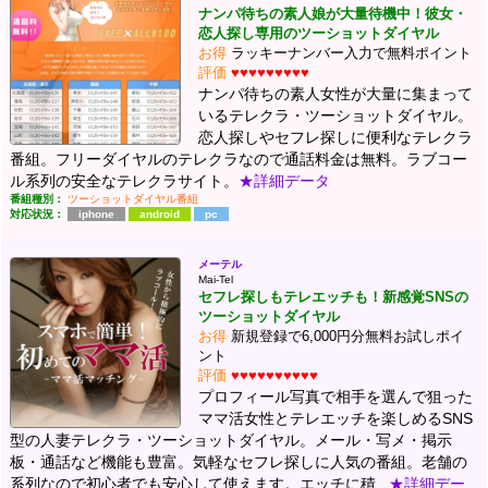
ナンパ待ちの素人娘が大量待機中！彼女・
恋人探し専用のツーショットダイヤル
お得
ラッキーナンバー入力で無料ポイント
評価
♥♥♥♥♥♥♥♥♥
ナンパ待ちの素人女性が大量に集まって
いるテレクラ・ツーショットダイヤル。
恋人探しやセフレ探しに便利なテレクラ
番組。フリーダイヤルのテレクラなので通話料金は無料。ラブコー
ル系列の安全なテレクラサイト。
★詳細データ
番組種別：
ツーショットダイヤル番組
対応状況：
iphone
android
pc
メーテル
Mai-Tel
セフレ探しもテレエッチも！新感覚SNSの
ツーショットダイヤル
お得
新規登録で6,000円分無料お試しポイ
ント
評価
♥♥♥♥♥♥♥♥♥♥
プロフィール写真で相手を選んで狙った
ママ活女性とテレエッチを楽しめるSNS
型の人妻テレクラ・ツーショットダイヤル。メール・写メ・掲示
板・通話など機能も豊富。気軽なセフレ探しに人気の番組。老舗の
系列なので初心者でも安心して使えます。エッチに積...
★詳細デー