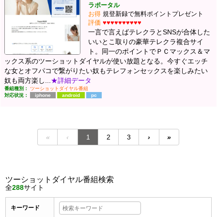
ラポータル
お得
規登新録で無料ポイントプレゼント
評価
♥♥♥♥♥♥♥♥♥♥
一言で言えばテレクラとSNSが合体した
いいとこ取りの豪華テレクラ複合サイ
ト。同一のポイントでＰＣマックス＆マ
ックス系のツーショットダイヤルが使い放題となる。今すぐエッチ
な女とオフパコで繋がりたい奴もテレフォンセックスを楽しみたい
奴も両方楽し...
★詳細データ
番組種別：
ツーショットダイヤル番組
対応状況：
iphone
android
pc
«
‹
1
2
3
›
»
ツーショットダイヤル番組検索
全
288
サイト
キーワード