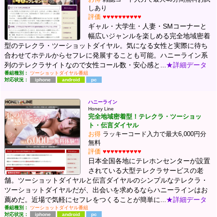
しあり
評価
♥♥♥♥♥♥♥♥♥♥
ギャル・大学生・人妻・SMコーナーと
幅広いジャンルを楽しめる完全地域密着
型のテレクラ・ツーショットダイヤル。気になる女性と実際に待ち
合わせてホテルからセフレに発展することも可能。ハニーライン系
列のテレクラサイトなので女性コール数・安心感と...
★詳細データ
番組種別：
ツーショットダイヤル番組
対応状況：
iphone
android
pc
ハニーライン
Honey Line
完全地域密着型！テレクラ・ツーショッ
ト・伝言ダイヤル
お得
ラッキーコード入力で最大6,000円分
無料
評価
♥♥♥♥♥♥♥♥♥♥
日本全国各地にテレホンセンターが設置
されている大型テレクラサービスの老
舗。ツーショットダイヤルと伝言ダイヤルのシンプルなテレクラ・
ツーショットダイヤルだが、出会いを求めるならハニーラインはお
薦めだ。近場で気軽にセフレをつくることが簡単に...
★詳細データ
番組種別：
ツーショットダイヤル番組
対応状況：
iphone
android
pc