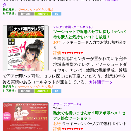
タ
番組種別：
ツーショットダイヤル番組
対応状況：
iphone
android
pc
テレクラ帝国（コールネット）
ツーショットで近場のセフレ探し！ナンパ
待ち素人と気持ちいコトし放題！
お得
ラッキーコード入力でお試し無料分あ
り
評価
♥♥♥♥♥♥♥♥♥
全国各地にセンターが置かれている完全
地域密着型のテレクラ・ツーショットダ
イヤル。ナンパし放題の番組構成。近場
で即アポ即ハメ可能。セフレ探しにも丁度いいだろう。創業18年を
誇る実績のあるコールネットが運営している。
★詳細データ
番組種別：
ツーショットダイヤル番組
対応状況：
iphone
android
pc
タブー（ラブコール）
Taboo
熟女でも構いませんか？即アポ即ハメ！セ
フレ熟女ツーショット
お得
ラッキーナンバー入力で無料ポイント
評価
♥♥♥♥♥♥♥♥♥