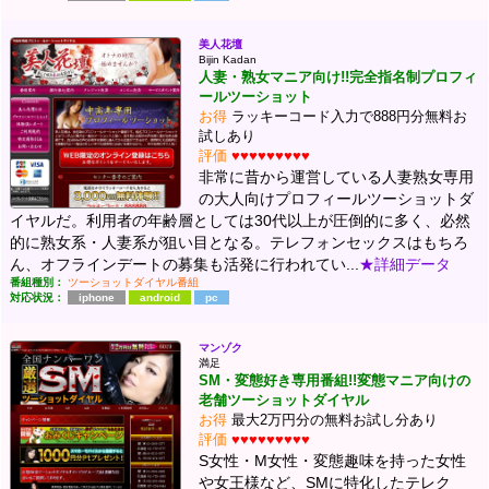
美人花壇
Bijin Kadan
人妻・熟女マニア向け!!完全指名制プロフィ
ールツーショット
お得
ラッキーコード入力で888円分無料お
試しあり
評価
♥♥♥♥♥♥♥♥♥
非常に昔から運営している人妻熟女専用
の大人向けプロフィールツーショットダ
イヤルだ。利用者の年齢層としては30代以上が圧倒的に多く、必然
的に熟女系・人妻系が狙い目となる。テレフォンセックスはもちろ
ん、オフラインデートの募集も活発に行われてい...
★詳細データ
番組種別：
ツーショットダイヤル番組
対応状況：
iphone
android
pc
マンゾク
満足
SM・変態好き専用番組!!変態マニア向けの
老舗ツーショットダイヤル
お得
最大2万円分の無料お試し分あり
評価
♥♥♥♥♥♥♥♥♥
S女性・M女性・変態趣味を持った女性
や女王様など、SMに特化したテレク