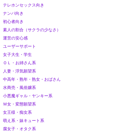
テレホンセックス向き
ナンパ向き
初心者向き
素人の割合（サクラの少なさ）
運営の安心感
ユーザーサポート
女子大生・学生
ＯＬ・お姉さん系
人妻・浮気願望系
中高年・熟年・熟女・おばさん
水商売・風俗嬢系
小悪魔ギャル・ヤンキー系
Ｍ女・変態願望系
女王様・痴女系
萌え系・妹キュート系
腐女子・オタク系