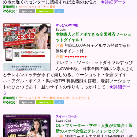
め地元近くのセンターに接続すれば近場の女性と...
★詳細データ
番組種別：
ツーショットダイヤル番組
対応状況：
iphone
android
pc
すっぴんWEB版
Suppin
本物素人と即アポできる全国対応ツーショ
ットダイヤル！
お得
初回1,000円分＋メルマガ登録で毎月
無料ポイント付
評価
♥♥♥♥♥♥♥♥♥
テレクラ・ツーショットダイヤルすっぴ
んのWEB版。日本全国の物ホン素人さん
とテレホンエッチが今すぐ楽しめる。ツーショット・伝言ダイヤ
ル・アダルトボイス・掲示板TEL募集機能を搭載。老舗ツーショッ
トのひとつであり、且つサイトの作りもしっかりして...
★詳細デー
タ
番組種別：
ツーショットダイヤル番組
ＳＮＳマッチングサイト
対応状況：
iphone
android
pc
スイートコール
Sweet Call
OL・フリーター・学生・人妻が大集合！近
所のスケベ女性とテレフォンセックス!!
お得
雑誌コード入力で最大40分間無料お試