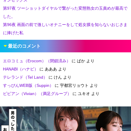
ォンセックス
第97夜 ツーショットダイヤルで繋がった変態熟女の玉責めが最高で
した。
第96夜 画面の前で激しいオナニーをして処女膜を知らないおじさま
に捧げた私
最近のコメント
エロコミュ（Erocom）（閉鎖済み）
に
ばか
より
HANABI（ハナビ）
に
あああ
より
テレランド（Tel Land）
に
けん
より
すっぴんWEB版（Suppin）
に
宇都宮リョウト
より
ビビアン（Vivian）（満足グループ）
に
ユキオ
より