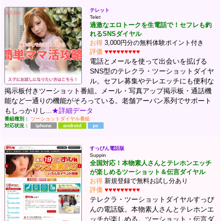
テレット
Telet
過激なエロトークを生電話で！セフレも釣
れるSNSダイヤル
お得
3,000円分の無料体験ポイント付き
評価
♥♥♥♥♥♥♥♥♥
電話とメールを使って出会いを拡げる
SNS型のテレクラ・ツーショットダイヤ
ル。セフレ募集やテレエッチにも便利な
掲示板付きツーショット番組。メール・写真アップ掲示板・通話機
能など一通りの機能がそろっている。老舗アーバン系列でサポート
もしっかりし...
★詳細データ
番組種別：
ツーショットダイヤル番組
対応状況：
iphone
android
pc
すっぴん電話版
Suppin
全国対応！本物素人さんとテレホンエッチ
が楽しめるツーショット＆伝言ダイヤル
お得
新規登録で無料お試し分あり
評価
♥♥♥♥♥♥♥♥♥
テレクラ・ツーショットダイヤルすっぴ
んの電話版。本物素人さんとテレホンエ
ッチが楽しめる。ツーショット・伝言ダ