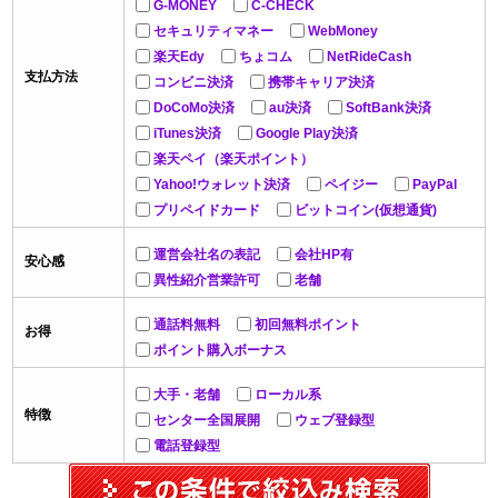
G-MONEY
C-CHECK
セキュリティマネー
WebMoney
楽天Edy
ちょコム
NetRideCash
支払方法
コンビニ決済
携帯キャリア決済
DoCoMo決済
au決済
SoftBank決済
iTunes決済
Google Play決済
楽天ペイ（楽天ポイント）
Yahoo!ウォレット決済
ペイジー
PayPal
プリペイドカード
ビットコイン(仮想通貨)
運営会社名の表記
会社HP有
安心感
異性紹介営業許可
老舗
通話料無料
初回無料ポイント
お得
ポイント購入ボーナス
大手・老舗
ローカル系
特徴
センター全国展開
ウェブ登録型
電話登録型