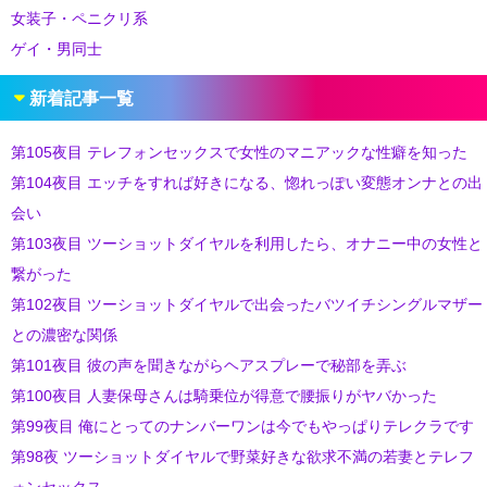
女装子・ペニクリ系
ゲイ・男同士
新着記事一覧
第105夜目 テレフォンセックスで女性のマニアックな性癖を知った
第104夜目 エッチをすれば好きになる、惚れっぽい変態オンナとの出
会い
第103夜目 ツーショットダイヤルを利用したら、オナニー中の女性と
繋がった
第102夜目 ツーショットダイヤルで出会ったバツイチシングルマザー
との濃密な関係
第101夜目 彼の声を聞きながらヘアスプレーで秘部を弄ぶ
第100夜目 人妻保母さんは騎乗位が得意で腰振りがヤバかった
第99夜目 俺にとってのナンバーワンは今でもやっぱりテレクラです
第98夜 ツーショットダイヤルで野菜好きな欲求不満の若妻とテレフ