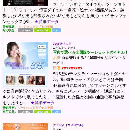
ラ・ツーショットダイヤル。ツーショッ
ト・プロフィール・伝言ダイヤル・盗聴・逆ナンパ機能がある。調
教したいSな男も調教されたいMな男もどちらも満足のいくテレフォ
ンセックスが出...
★詳細データ
番組種別：
ツーショットダイヤル番組
対応状況：
iphone
android
pc
6969チャット
ムクムクチャット
写真で選べる全国版ツーショットダイヤル!!
お得
新規登録すると1500円分のポイントサ
ービス
評価
♥♥♥♥♥♥♥♥♥
SNS型のテレクラ・ツーショットダイヤ
ル。6969チャットの良いところは全国
47都道府県に分類してマッチングし今す
ぐに音声通話できるところ。さらにメッセージ機能で、通話前にテ
キストでやり取りしたり、一度話した女性と次回の通話の事前調整
をしたりと、...
★詳細データ
番組種別：
ツーショットダイヤル番組
対応状況：
iphone
android
pc
チャンス（ラブコール）
Chance