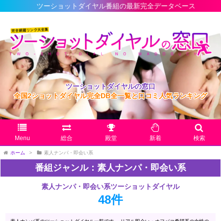
ツーショットダイヤル番組の最新完全データベース
ツーショットダイヤルの窓口
全国2ショットダイヤル完全DB全一覧と口コミ人気ランキング
Menu
総合
殿堂
新着
検索
ホーム
>
素人ナンパ・即会い系
番組ジャンル：素人ナンパ・即会い系
素人ナンパ・即会い系ツーショットダイヤル
48件