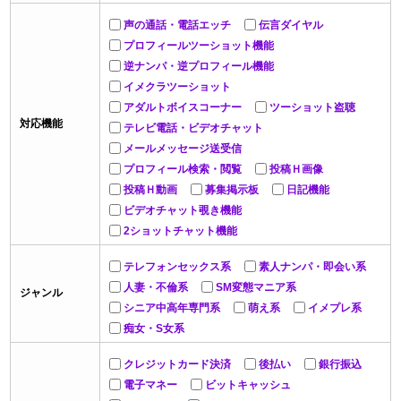
声の通話・電話エッチ
伝言ダイヤル
プロフィールツーショット機能
逆ナンパ・逆プロフィール機能
イメクラツーショット
アダルトボイスコーナー
ツーショット盗聴
対応機能
テレビ電話・ビデオチャット
メールメッセージ送受信
プロフィール検索・閲覧
投稿Ｈ画像
投稿Ｈ動画
募集掲示板
日記機能
ビデオチャット覗き機能
2ショットチャット機能
テレフォンセックス系
素人ナンパ・即会い系
人妻・不倫系
SM変態マニア系
ジャンル
シニア中高年専門系
萌え系
イメプレ系
痴女・S女系
クレジットカード決済
後払い
銀行振込
電子マネー
ビットキャッシュ