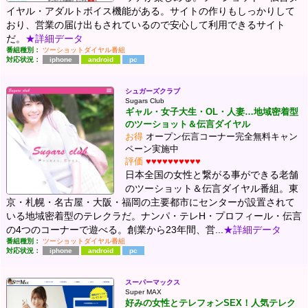
イヤル・アダルトボイス機能がある。サイトの作りもしっかりして
おり、営業の届け出もされているので安心して利用できるサイト
だ。
★詳細データ
番組種別：
ツーショットダイヤル番組
対応状況：
iphone
android
pc
シュガーズクラブ
Sugars Club
ギャル・女子大生・OL・人妻…地域密着型
のツーショット＆伝言ダイヤル
お得
オープン伝言コーナー完全無料キャン
ペーン実施中
評価
♥♥♥♥♥♥♥♥♥♥
日本全国の女性と繋がる事ができる老舗
のツーショット＆伝言ダイヤル番組。東
京・札幌・名古屋・大阪・福岡の主要都市にセンターが設置されて
いる地域密着型のテレクラだ。ナンパ・テレH・プロフィール・伝言
の4つのコーナーで遊べる。創業から23年間、営...
★詳細データ
番組種別：
ツーショットダイヤル番組
対応状況：
iphone
android
pc
スーパーマックス
Super MAX
好みの女性とテレフォンSEX！人気テレク