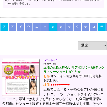
素人ナンパ系のツーショットダイヤル一覧です。 リアル即会い・オフパコ希望系の女性の
コールが多い番組です。
ア
ア
イ
ウ
エ
オ
カ
カ
キ
ク
ケ
コ
サ
ハニートーク
Honey Talk
近場の女性と即会い即アポ!!ナンパ系テレク
ラ・ツーショットダイヤル
お得
オンライン新規登録で3,000円分無料
お試しあり
評価
♥♥♥♥♥♥♥♥♥♥
近所で出会える・手軽なセフレが探せる
テレクラ・ツーショットダイヤルのハニ
ートーク。最近ではあまりお目にかからなくなった全国都道府県の
各都市にセンターを設置する日本全国完全網羅体制を採用。そのた