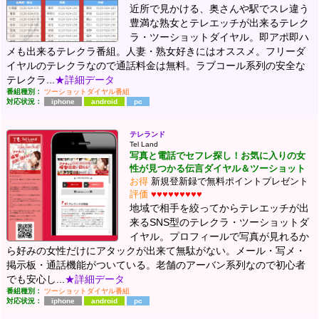
近所で見かける、奥さんや駅でスレ違う
豊満な熟女とテレエッチが出来るテレク
ラ・ツーショットダイヤル。即アポ即ハ
メも出来るテレクラ番組。人妻・熟女好きにはオススメ。フリーダ
イヤルのテレクラなので通話料金は無料。ラブコール系列の安全な
テレクラ...
★詳細データ
番組種別：
ツーショットダイヤル番組
対応状況：
iphone
android
pc
テレランド
Tel Land
写真と電話でセフレ探し！お気に入りの女
性が見つかる伝言ダイヤル＆ツーショット
お得
新規登新録で無料ポイントプレゼント
評価
♥♥♥♥♥♥♥♥♥
地域で相手を絞ってからテレエッチが出
来るSNS型のテレクラ・ツーショットダ
イヤル。プロフィールで写真が見れるか
ら好みの女性だけにアタックが出来て無駄がない。メール・写メ・
掲示板・通話機能がついている。老舗のアーバン系列なので初心者
でも安心し...
★詳細データ
番組種別：
ツーショットダイヤル番組
対応状況：
iphone
android
pc