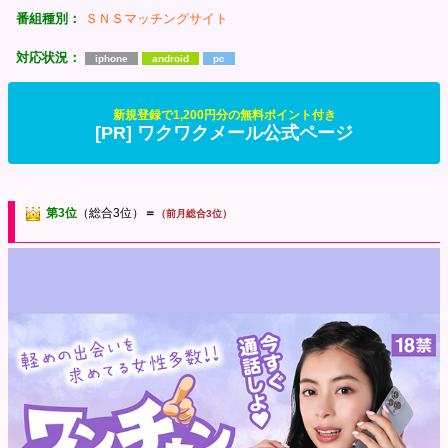
番組種別：
ＳＮＳマッチングサイト
対応状況：
iphone
android
pc
新規登録で1,200円分の無料ポイント付き
[PR] ワクワクメール公式ページ
第3位
（総合3位）
＝
（前月総合3位）