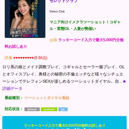
セレクトクラブ
Select Club
マニア向けイメクラツーショット！コギャ
ル・変態OL・人妻が勢揃い
お得
ラッキーコード入力で最大5,000円分無
料お試しあり
評価
♥♥♥♥♥♥♥♥♥(8.84点)
ロリ系の娘とメイド調教プレイ、コギャルとセーラー服プレイ、OL
とオフィスプレイ、奥様との秘密の不倫エッチなど様々なシチュエ
ーションでテレフォンSEXが楽しめるツーショットダイヤル。自...
★
詳細データ
番組種別：
ツーショットダイヤル番組
対応状況：
iphone
android
pc
ラッキーコード入力で最大5,000円分無料お試しあり