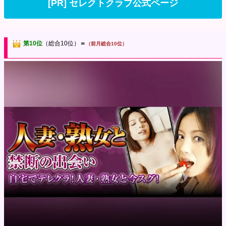
[PR] セレクトクラブ公式ページ
第10位
（総合10位）
＝
（前月総合10位）