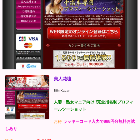
美人花壇
Bijin Kadan
人妻・熟女マニア向け!!完全指名制プロフィ
ールツーショット
お得
ラッキーコード入力で888円分無料お試
しあり