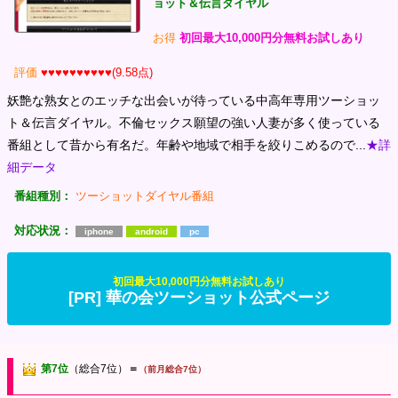
ョット＆伝言ダイヤル
お得
初回最大10,000円分無料お試しあり
評価
♥♥♥♥♥♥♥♥♥♥(9.58点)
妖艶な熟女とのエッチな出会いが待っている中高年専用ツーショッ
ト＆伝言ダイヤル。不倫セックス願望の強い人妻が多く使っている
番組として昔から有名だ。年齢や地域で相手を絞りこめるので...
★詳
細データ
番組種別：
ツーショットダイヤル番組
対応状況：
iphone
android
pc
初回最大10,000円分無料お試しあり
[PR] 華の会ツーショット公式ページ
第7位
（総合7位）
＝
（前月総合7位）