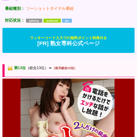
番組種別：
ツーショットダイヤル番組
対応状況：
iphone
android
pc
ラッキーコード入力での無料ポイント特典付き
[PR] 熟女専科公式ページ
第13位
（総合13位）
＝
（前月総合13位）