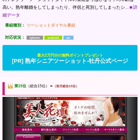
高い。熟年離婚をしてしまったり、伴侶と死別してしまったシ...
★詳
細データ
番組種別：
ツーショットダイヤル番組
対応状況：
iphone
android
pc
最大2万円分の無料ポイントプレゼント
[PR] 熟年シニアツーショット-牡丹公式ページ
第15位
（総合15位）
＝
（前月総合15位）