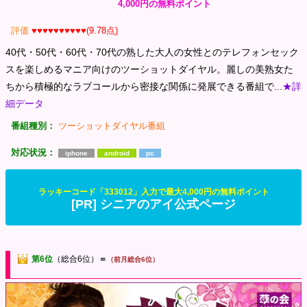
4,000円の無料ポイント
評価
♥♥♥♥♥♥♥♥♥♥(9.78点)
40代・50代・60代・70代の熟した大人の女性とのテレフォンセック
スを楽しめるマニア向けのツーショットダイヤル。麗しの美熟女た
ちから積極的なラブコールから密接な関係に発展できる番組で...
★詳
細データ
番組種別：
ツーショットダイヤル番組
対応状況：
iphone
android
pc
ラッキーコード「333012」入力で最大4,000円の無料ポイント
[PR] シニアのアイ公式ページ
第6位
（総合6位）
＝
（前月総合6位）