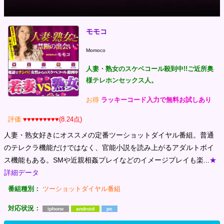
モモコ
Momoco
人妻・熟女のスケベコール殺到中!!ご近所奥
様テレホンセックス人。
お得
ラッキーコード入力で無料お試しあり
評価
♥♥♥♥♥♥♥♥♥(8.24点)
人妻・熟女好きにオススメの定番ツーショットダイヤル番組。普通
のテレクラ機能だけではなく、官能小説を読み上がるアダルトボイ
ス機能もある。SMや近親相姦プレイなどのイメージプレイも楽...
★
詳細データ
番組種別：
ツーショットダイヤル番組
対応状況：
iphone
android
pc