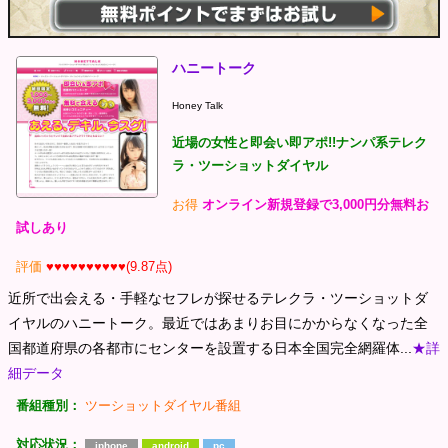
ハニートーク
Honey Talk
近場の女性と即会い即アポ!!ナンパ系テレク
ラ・ツーショットダイヤル
お得
オンライン新規登録で3,000円分無料お
試しあり
評価
♥♥♥♥♥♥♥♥♥♥(9.87点)
近所で出会える・手軽なセフレが探せるテレクラ・ツーショットダ
イヤルのハニートーク。最近ではあまりお目にかからなくなった全
国都道府県の各都市にセンターを設置する日本全国完全網羅体...
★詳
細データ
番組種別：
ツーショットダイヤル番組
対応状況：
iphone
android
pc