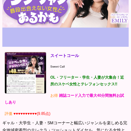
スイートコール
Sweet Call
OL・フリーター・学生・人妻が大集合！近
所のスケベ女性とテレフォンセックス!!
お得
雑誌コード入力で最大40分間無料お試
しあり
評価
♥♥♥♥♥♥♥♥♥♥(9.85点)
ギャル・大学生・人妻・SMコーナーと幅広いジャンルを楽しめる完
全地域密着型のテレクラ・ツーショットダイヤル。気になる女性と