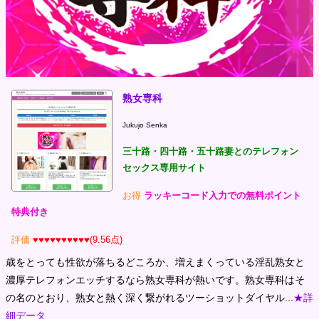
熟女専科
Jukujo Senka
三十路・四十路・五十路妻とのテレフォン
セックス専用サイト
お得
ラッキーコード入力での無料ポイント
特典付き
評価
♥♥♥♥♥♥♥♥♥♥(9.56点)
歳をとっても性欲が落ちるどころか、増えまくっている淫乱熟女と
濃厚テレフォンエッチするなら熟女専科が熱いです。熟女専科はそ
の名のとおり、熟女と熱く深く繋がれるツーショットダイヤル...
★詳
細データ