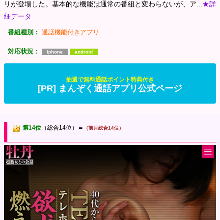
リが登場した。基本的な機能は通常の番組と変わらないが、ア...
★詳
細データ
番組種別：
通話機能付きアプリ
対応状況：
iphone
android
抽選で無料通話ポイント特典付き
[PR] まんぞく通話アプリ公式ページ
第14位
（総合14位）
＝
（前月総合14位）