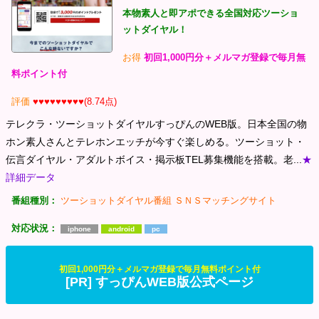
本物素人と即アポできる全国対応ツーショ
ットダイヤル！
お得
初回1,000円分＋メルマガ登録で毎月無
料ポイント付
評価
♥♥♥♥♥♥♥♥♥(8.74点)
テレクラ・ツーショットダイヤルすっぴんのWEB版。日本全国の物
ホン素人さんとテレホンエッチが今すぐ楽しめる。ツーショット・
伝言ダイヤル・アダルトボイス・掲示板TEL募集機能を搭載。老...
★
詳細データ
番組種別：
ツーショットダイヤル番組
ＳＮＳマッチングサイト
対応状況：
iphone
android
pc
初回1,000円分＋メルマガ登録で毎月無料ポイント付
[PR] すっぴんWEB版公式ページ