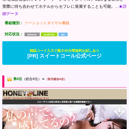
実際に待ち合わせてホテルからセフレに発展することも可能。...
★詳
細データ
番組種別：
ツーショットダイヤル番組
対応状況：
iphone
android
pc
雑誌コード入力で最大40分間無料お試しあり
[PR] スイートコール公式ページ
第4位
（総合4位）
＝
（前月総合4位）