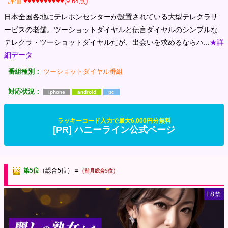
評価
♥♥♥♥♥♥♥♥♥♥(9.64点)
日本全国各地にテレホンセンターが設置されている大型テレクラサ
ービスの老舗。ツーショットダイヤルと伝言ダイヤルのシンプルな
テレクラ・ツーショットダイヤルだが、出会いを求めるならハ...
★詳
細データ
番組種別：
ツーショットダイヤル番組
対応状況：
iphone
android
pc
ラッキーコード入力で最大6,000円分無料
[PR] ハニーライン公式ページ
第5位
（総合5位）
＝
（前月総合5位）