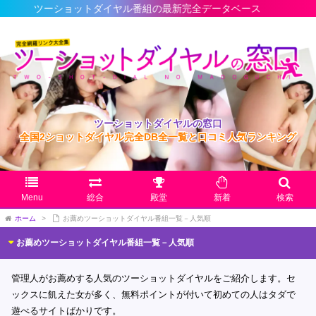
ットダイヤル番組の最新完全データベース
ツーショットダイヤルの窓口
全国2ショットダイヤル完全DB全一覧と口コミ人気ランキング
Menu
総合
殿堂
新着
検索
ホーム
>
お薦めツーショットダイヤル番組一覧－人気順
お薦めツーショットダイヤル番組一覧－人気順
管理人がお薦めする人気のツーショットダイヤルをご紹介します。セ
ックスに飢えた女が多く、無料ポイントが付いて初めての人はタダで
遊べるサイトばかりです。