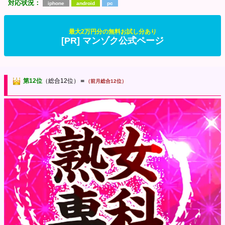
対応状況：
iphone
android
pc
最大2万円分の無料お試し分あり
[PR] マンゾク公式ページ
第12位
（総合12位）
＝
（前月総合12位）