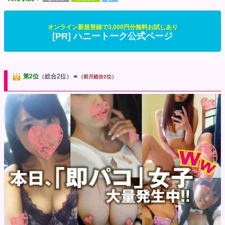
オンライン新規登録で3,000円分無料お試しあり
[PR] ハニートーク公式ページ
第2位
（総合2位）
＝
（前月総合2位）