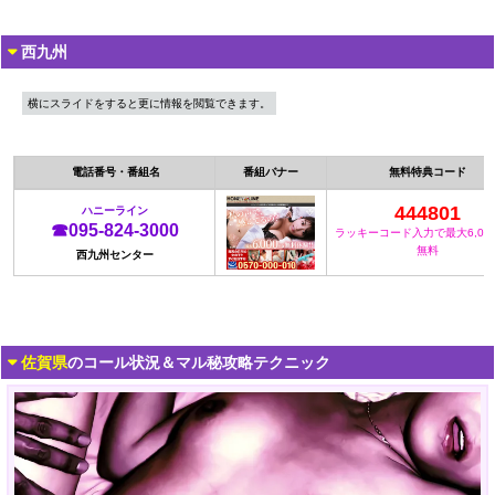
西九州
横にスライドをすると更に情報を閲覧できます。
電話番号・番組名
番組バナー
無料特典コード
444801
ハニーライン
☎095-824-3000
ラッキーコード入力で最大6,00
無料
西九州センター
佐賀県
のコール状況＆マル秘攻略テクニック