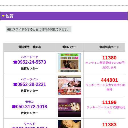
佐賀
横にスライドをすると更に情報を閲覧できます。
電話番号・番組名
番組バナー
無料特典コード
11380
ハニートーク
☎0952-24-5573
オンライン新規登録で3,000円
お試しあり
佐賀センター
444801
ハニーライン
☎0952-30-2221
ラッキーコード入力で最大6,00
無料
佐賀センター
11199
モモコ
☎050-3172-1018
ラッキーコード入力で無料お試
り
佐賀センター
11383
ワールド