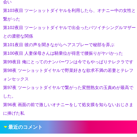
会い
第103夜目 ツーショットダイヤルを利用したら、オナニー中の女性と
繋がった
第102夜目 ツーショットダイヤルで出会ったバツイチシングルマザー
との濃密な関係
第101夜目 彼の声を聞きながらヘアスプレーで秘部を弄ぶ
第100夜目 人妻保母さんは騎乗位が得意で腰振りがヤバかった
第99夜目 俺にとってのナンバーワンは今でもやっぱりテレクラです
第98夜 ツーショットダイヤルで野菜好きな欲求不満の若妻とテレフ
ォンセックス
第97夜 ツーショットダイヤルで繋がった変態熟女の玉責めが最高で
した。
第96夜 画面の前で激しいオナニーをして処女膜を知らないおじさま
に捧げた私
最近のコメント