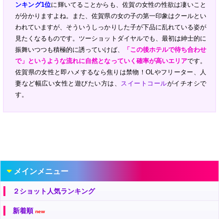
ンキング1位
に輝いてることからも、佐賀の女性の性欲は凄いこと
が分かりますよね。また、佐賀県の女の子の第一印象はクールとい
われていますが、そういうしっかりした子が下品に乱れている姿が
見たくなるものです。ツーショットダイヤルでも、最初は紳士的に
振舞いつつも積極的に誘っていけば、
「この後ホテルで待ち合わせ
で」というような流れに自然となっていく確率が高いエリア
です。
佐賀県の女性と即ハメするなら焦りは禁物！OLやフリーター、人
妻など幅広い女性と遊びたい方は、
スイートコール
がイチオシで
す。
メインメニュー
２ショット人気ランキング
新着順
new