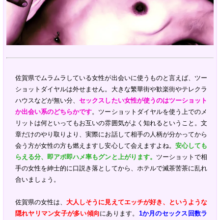
佐賀県でムラムラしている女性が出会いに使うものと言えば、ツー
ショットダイヤルは外せません。大きな繁華街や歓楽街やテレクラ
ハウスなどが無い分、
セックスしたい女性が使うのはツーショット
か出会い系のどちらかです
。ツーショットダイヤルを使う上でのメ
リットは何といってもお互いの雰囲気がよく知れるということ。文
章だけのやり取りより、実際にお話して相手の人柄が分かってから
会う方が女性の方も燃えますし安心して会えますよね。
安心しても
らえる分、即アポ即ハメ率もグンと上がります。
ツーショットで相
手の女性を紳士的に口説き落としてから、ホテルで滅茶苦茶に乱れ
合いましょう。
佐賀県の女性は、
大人しそうに見えてエッチが好き、というような
隠れヤリマン女子が多い傾向
にあります。
1か月のセックス回数ラ