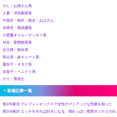
ＯＬ・お姉さん系
人妻・浮気願望系
中高年・熟年・熟女・おばさん
水商売・風俗嬢系
小悪魔ギャル・ヤンキー系
Ｍ女・変態願望系
女王様・痴女系
萌え系・妹キュート系
腐女子・オタク系
女装子・ペニクリ系
ゲイ・男同士
新着記事一覧
第105夜目 テレフォンセックスで女性のマニアックな性癖を知った
第104夜目 エッチをすれば好きになる、惚れっぽい変態オンナとの出