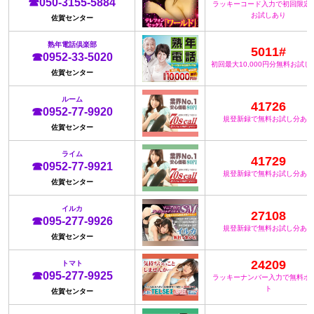
☎050-3155-5884
ラッキーコード入力で初回限定
お試しあり
佐賀センター
熟年電話倶楽部
5011#
☎0952-33-5020
初回最大10,000円分無料お試し
佐賀センター
ルーム
41726
☎0952-77-9920
規登新録で無料お試し分あり
佐賀センター
ライム
41729
☎0952-77-9921
規登新録で無料お試し分あり
佐賀センター
イルカ
27108
☎095-277-9926
規登新録で無料お試し分あり
佐賀センター
24209
トマト
☎095-277-9925
ラッキーナンバー入力で無料ポ
ト
佐賀センター