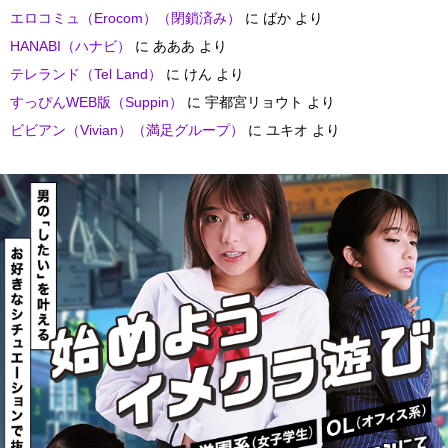
エロコミュ（Erocom）（閉鎖済み）
に
ばか
より
HANABI（ハナビ）
に
あああ
より
テレランド（Tel Land）
に
けん
より
すっぴんWEB版（Suppin）
に
宇都宮リョウト
より
ビビアン（Vivian）（満足グループ）
に
ユキオ
より