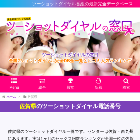
ツーショットダイヤル番組の最新完全データベース
ツーショットダイヤルの窓口
全国2ショットダイヤル完全DB全一覧と口コミ人気ランキング
Menu
総合
殿堂
新着
検索
ホーム
>
佐賀県
佐賀県
のツーショットダイヤル電話番号
佐賀県のツーショットダイヤル一覧です。センターは佐賀・西九州
にあります。実は1ヶ月のセックス回数ランキングが全国一位の佐賀