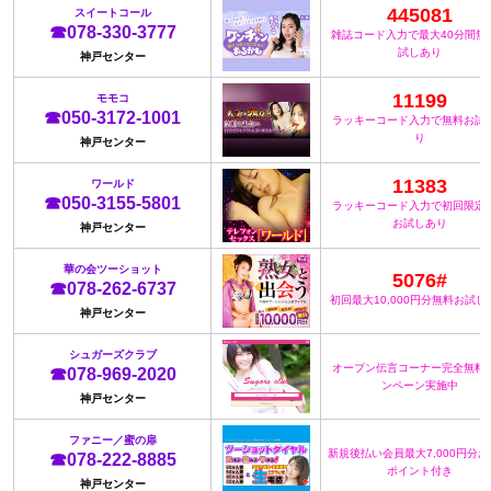
445081
スイートコール
☎078-330-3777
雑誌コード入力で最大40分間無
試しあり
神戸センター
11199
モモコ
☎050-3172-1001
ラッキーコード入力で無料お試
り
神戸センター
11383
ワールド
☎050-3155-5801
ラッキーコード入力で初回限定
お試しあり
神戸センター
華の会ツーショット
5076#
☎078-262-6737
初回最大10,000円分無料お試し
神戸センター
シュガーズクラブ
オープン伝言コーナー完全無料
☎078-969-2020
ンペーン実施中
神戸センター
ファニー／蜜の扉
新規後払い会員最大7,000円分
☎078-222-8885
ポイント付き
神戸センター