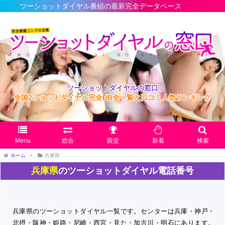
ショットダイヤル番組の最新完全データベース
ツーショットダイヤルの窓口
全国2ショットダイヤル完全DB全一覧と口コミ人気ランキング
Menu
総合
殿堂
新着
検索
ホーム
>
兵庫県
兵庫県
のツーショットダイヤル電話番号
兵庫県のツーショットダイヤル一覧です。センターは兵庫・神戸・
北摂・阪神・姫路・尼崎・西宮・見た・加古川・明石にあります。