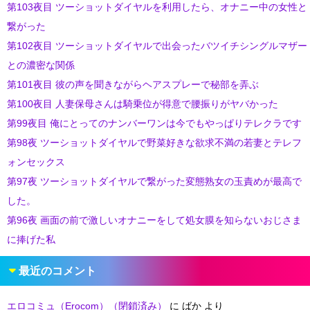
第103夜目 ツーショットダイヤルを利用したら、オナニー中の女性と
繋がった
第102夜目 ツーショットダイヤルで出会ったバツイチシングルマザー
との濃密な関係
第101夜目 彼の声を聞きながらヘアスプレーで秘部を弄ぶ
第100夜目 人妻保母さんは騎乗位が得意で腰振りがヤバかった
第99夜目 俺にとってのナンバーワンは今でもやっぱりテレクラです
第98夜 ツーショットダイヤルで野菜好きな欲求不満の若妻とテレフ
ォンセックス
第97夜 ツーショットダイヤルで繋がった変態熟女の玉責めが最高で
した。
第96夜 画面の前で激しいオナニーをして処女膜を知らないおじさま
に捧げた私
最近のコメント
エロコミュ（Erocom）（閉鎖済み）
に
ばか
より