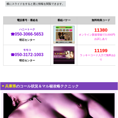
横にスライドをすると更に情報を閲覧できます。
電話番号・番組名
番組バナー
無料特典コード
11380
ハニートーク
☎050-3066-5653
オンライン新規登録で3,000円
お試しあり
明石センター
11199
モモコ
☎050-3172-1003
ラッキーコード入力で無料お試
り
明石センター
兵庫県
のコール状況＆マル秘攻略テクニック