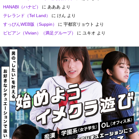
HANABI（ハナビ）
に
あああ
より
テレランド（Tel Land）
に
けん
より
すっぴんWEB版（Suppin）
に
宇都宮リョウト
より
ビビアン（Vivian）（満足グループ）
に
ユキオ
より