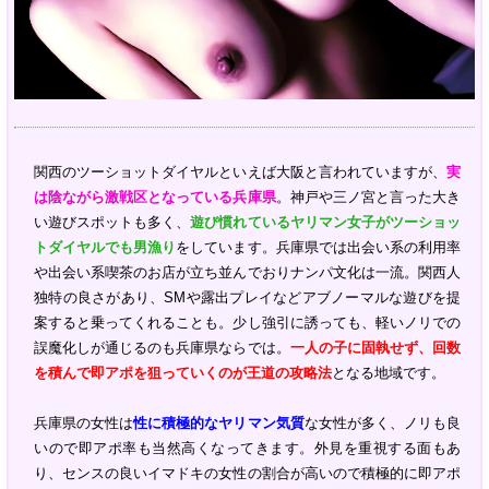
関西のツーショットダイヤルといえば大阪と言われていますが、
実
は陰ながら激戦区となっている兵庫県
。神戸や三ノ宮と言った大き
い遊びスポットも多く、
遊び慣れているヤリマン女子がツーショッ
トダイヤルでも男漁り
をしています。兵庫県では出会い系の利用率
や出会い系喫茶のお店が立ち並んでおりナンパ文化は一流。関西人
独特の良さがあり、SMや露出プレイなどアブノーマルな遊びを提
案すると乗ってくれることも。少し強引に誘っても、軽いノリでの
誤魔化しが通じるのも兵庫県ならでは。
一人の子に固執せず、回数
を積んで即アポを狙っていくのが王道の攻略法
となる地域です。
兵庫県の女性は
性に積極的なヤリマン気質
な女性が多く、ノリも良
いので即アポ率も当然高くなってきます。外見を重視する面もあ
り、センスの良いイマドキの女性の割合が高いので積極的に即アポ