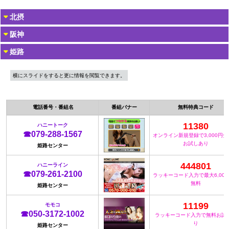
北摂
阪神
姫路
横にスライドをすると更に情報を閲覧できます。
電話番号・番組名
番組バナー
無料特典コード
11380
ハニートーク
☎079-288-1567
オンライン新規登録で3,000円
お試しあり
姫路センター
444801
ハニーライン
☎079-261-2100
ラッキーコード入力で最大6,00
無料
姫路センター
11199
モモコ
☎050-3172-1002
ラッキーコード入力で無料お試
り
姫路センター