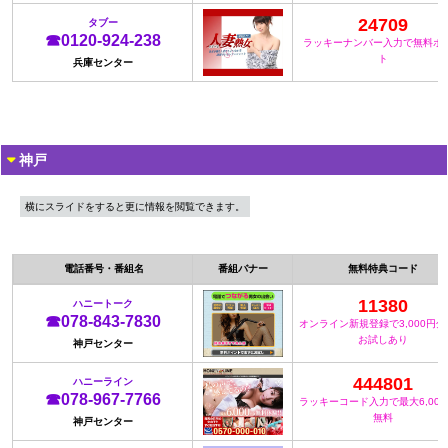
24709
タブー
☎0120-924-238
ラッキーナンバー入力で無料ポ
ト
兵庫センター
神戸
横にスライドをすると更に情報を閲覧できます。
電話番号・番組名
番組バナー
無料特典コード
11380
ハニートーク
☎078-843-7830
オンライン新規登録で3,000円
お試しあり
神戸センター
444801
ハニーライン
☎078-967-7766
ラッキーコード入力で最大6,00
無料
神戸センター