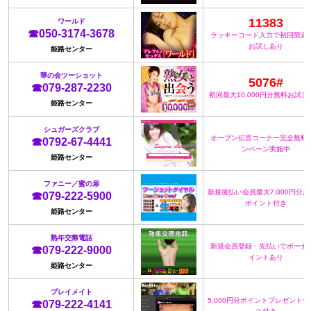
11383
ワールド
☎050-3174-3678
ラッキーコード入力で初回限定
お試しあり
姫路センター
華の会ツーショット
5076#
☎079-287-2230
初回最大10,000円分無料お試し
姫路センター
シュガーズクラブ
オープン伝言コーナー完全無料
☎0792-67-4441
ンペーン実施中
姫路センター
ファニー／蜜の扉
新規後払い会員最大7,000円分
☎079-222-5900
ポイント付き
姫路センター
熟年交際電話
新規会員登録・先払いでボーナ
☎079-222-9000
イントあり
姫路センター
プレイメイト
5,000円分ポイントプレゼント
☎079-222-4141