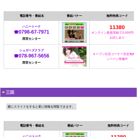
電話番号・番組名
番組バナー
無料特典コード
11380
ハニートーク
☎0798-67-7971
オンライン新規登録で3,000円
お試しあり
西宮センター
シュガーズクラブ
オープン伝言コーナー完全無料
☎078-967-5656
ンペーン実施中
西宮センター
三田
横にスライドをすると更に情報を閲覧できます。
電話番号・番組名
番組バナー
無料特典コード
ハニートーク