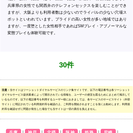
兵庫県の女性でも関西弁のテレフォンセックスを楽しむことができ
ますが、大阪よりも利用者数は少ないのでライバルの少ない穴場ス
ポットといわれています。プライドの高い女性が多い地域ではあり
ますが、一度堕とした女性相手であればSMプレイ・アブノーマルな
変態プレイも体験可能です。
30件
注意：
当サイトはツーショットダイヤルサービスのリンク集サイトです。以下の電話番号は各ツーショット
ダイヤルサービス提供業者によって開示されている情報を、ユーザーの便宜を図るためにまとめて掲示して
いるものです。以下の電話番号を利用するユーザー様におきましては、各サービスのサービスサイト（外部
サイト）に明記されている利用規約等を確認の上、ご利用を開始されますことを強くお勧めします。利用規
約等を確認せずに問題が発生した場合でも当サイトは一切の責任を負えません。
｜
｜
｜
｜
｜
｜
兵庫
神戸
北摂
阪神
姫路
尼崎