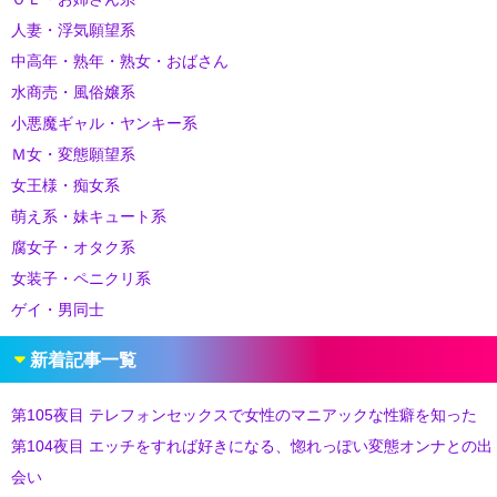
人妻・浮気願望系
中高年・熟年・熟女・おばさん
水商売・風俗嬢系
小悪魔ギャル・ヤンキー系
Ｍ女・変態願望系
女王様・痴女系
萌え系・妹キュート系
腐女子・オタク系
女装子・ペニクリ系
ゲイ・男同士
新着記事一覧
第105夜目 テレフォンセックスで女性のマニアックな性癖を知った
第104夜目 エッチをすれば好きになる、惚れっぽい変態オンナとの出
会い