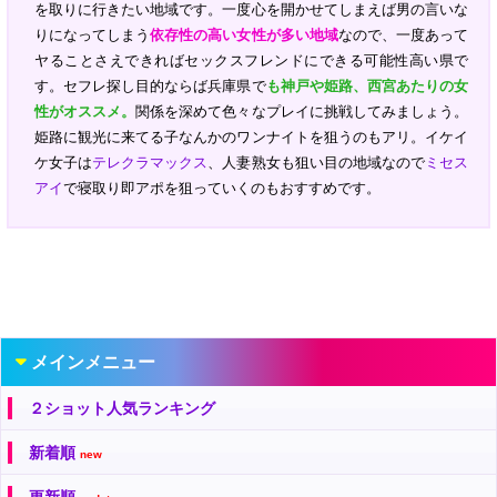
を取りに行きたい地域です。一度心を開かせてしまえば男の言いな
りになってしまう
依存性の高い女性が多い地域
なので、一度あって
ヤることさえできればセックスフレンドにできる可能性高い県で
す。セフレ探し目的ならば兵庫県で
も神戸や姫路、西宮あたりの女
性がオススメ。
関係を深めて色々なプレイに挑戦してみましょう。
姫路に観光に来てる子なんかのワンナイトを狙うのもアリ。イケイ
ケ女子は
テレクラマックス
、人妻熟女も狙い目の地域なので
ミセス
アイ
で寝取り即アポを狙っていくのもおすすめです。
メインメニュー
２ショット人気ランキング
新着順
new
更新順