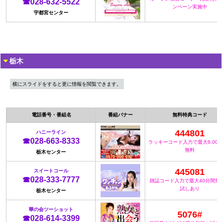
☎028-632-5522
ンペーン実施中
宇都宮センター
栃木
横にスライドをすると更に情報を閲覧できます。
電話番号・番組名
番組バナー
無料特典コード
444801
ハニーライン
☎028-663-8333
ラッキーコード入力で最大6,00
無料
栃木センター
445081
スイートコール
☎028-333-7777
雑誌コード入力で最大40分間無
試しあり
栃木センター
華の会ツーショット
5076#
☎028-614-3399