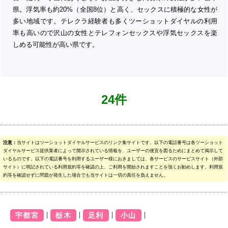
県。浮気率も約20%（全国8位）と高く、セックスに積極的な女性が
多い地域です。テレクラ経験者も多くツーショットダイヤルの利用
率も高いので沢山の女性とテレフォンセックスや浮気セックスを楽
しめる可能性が高い県です。
24件
注意：
当サイトはツーショットダイヤルサービスのリンク集サイトです。以下の電話番号は各ツーショット
ダイヤルサービス提供業者によって開示されている情報を、ユーザーの便宜を図るためにまとめて掲示して
いるものです。以下の電話番号を利用するユーザー様におきましては、各サービスのサービスサイト（外部
サイト）に明記されている利用規約等を確認の上、ご利用を開始されますことを強くお勧めします。利用規
約等を確認せずに問題が発生した場合でも当サイトは一切の責任を負えません。
｜
｜
｜
｜
宇都宮
栃木
足利
小山