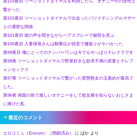
第103夜目 ツーショットダイヤルを利用したら、オナニー中の女性と
繋がった
第102夜目 ツーショットダイヤルで出会ったバツイチシングルマザー
との濃密な関係
第101夜目 彼の声を聞きながらヘアスプレーで秘部を弄ぶ
第100夜目 人妻保母さんは騎乗位が得意で腰振りがヤバかった
第99夜目 俺にとってのナンバーワンは今でもやっぱりテレクラです
第98夜 ツーショットダイヤルで野菜好きな欲求不満の若妻とテレフ
ォンセックス
第97夜 ツーショットダイヤルで繋がった変態熟女の玉責めが最高で
した。
第96夜 画面の前で激しいオナニーをして処女膜を知らないおじさま
に捧げた私
最近のコメント
エロコミュ（Erocom）（閉鎖済み）
に
ばか
より