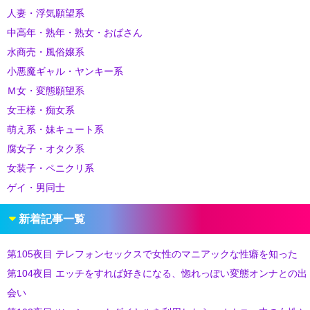
人妻・浮気願望系
中高年・熟年・熟女・おばさん
水商売・風俗嬢系
小悪魔ギャル・ヤンキー系
Ｍ女・変態願望系
女王様・痴女系
萌え系・妹キュート系
腐女子・オタク系
女装子・ペニクリ系
ゲイ・男同士
新着記事一覧
第105夜目 テレフォンセックスで女性のマニアックな性癖を知った
第104夜目 エッチをすれば好きになる、惚れっぽい変態オンナとの出
会い