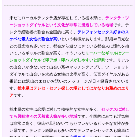
未だにローカルテレクラ店が存在している栃木県は、
テレクラ・ツ
ーショットダイヤルという文化が非常に浸透している地域
です。テ
レクラ経験者の割合も全国的に高く、
テレフォンセックス好きのス
ケベな素人女性の割合が高い
という特徴があります。那須や日光な
どの観光地も多いので、都会から遊びにきている都会人に憧れを抱
いているギャルの割合が高く、そういった
ミーハーなギャルはツー
ショットダイヤルで即アポ・即ハメがしやすいと評判
です。リアル
の出会いが少ないので出会い系やマッチングアプリ、ツーショット
ダイヤルで出会いを求める女性の比率が高く、伝言ダイヤルがある
番組には沢山のエロいお誘いのメッセージが日々録音されていま
す。
栃木県はテレセ・セフレ探しの場としてはかなりお薦めのエリ
ア
です。
栃木県の女性は恋愛に対して積極的な女性が多く、
セックスに対し
ても興味津々の天然素人娘が多い地域
です。全国的にみても浮気率
は非常に高く、彼氏や旦那がいてもセフレがいるビッチな女性が多
い県です。テレクラ経験者も多いのでテレフォンセックスも簡単に