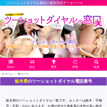
ョットダイヤル番組の最新完全データベース
ツーショットダイヤルの窓口
全国2ショットダイヤル完全DB全一覧と口コミ人気ランキング
Menu
総合
殿堂
新着
検索
ホーム
>
栃木県
栃木県
のツーショットダイヤル電話番号
栃木県のツーショットダイヤル一覧です。センターは栃木・宇都
宮・足利・小山にあります。お酒が好きな肉食系の女性が多い栃木