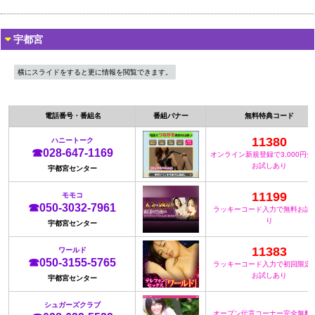
宇都宮
横にスライドをすると更に情報を閲覧できます。
電話番号・番組名
番組バナー
無料特典コード
11380
ハニートーク
☎028-647-1169
オンライン新規登録で3,000円
お試しあり
宇都宮センター
11199
モモコ
☎050-3032-7961
ラッキーコード入力で無料お試
り
宇都宮センター
11383
ワールド
☎050-3155-5765
ラッキーコード入力で初回限定
お試しあり
宇都宮センター
シュガーズクラブ
オープン伝言コーナー完全無料