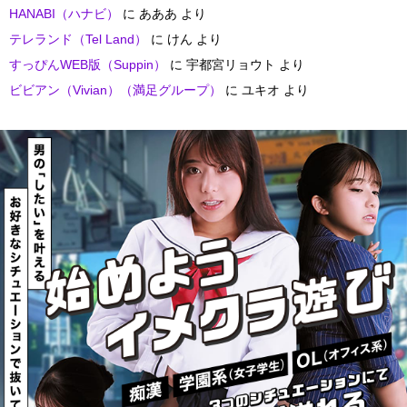
HANABI（ハナビ）
に
あああ
より
テレランド（Tel Land）
に
けん
より
すっぴんWEB版（Suppin）
に
宇都宮リョウト
より
ビビアン（Vivian）（満足グループ）
に
ユキオ
より