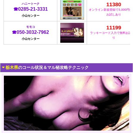
11380
ハニートーク
☎0285-21-3331
オンライン新規登録で3,000円
お試しあり
小山センター
11199
モモコ
☎050-3032-7962
ラッキーコード入力で無料お試
り
小山センター
栃木県
のコール状況＆マル秘攻略テクニック