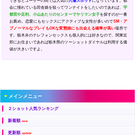
できるとユーザーの間では人気の
穴場スポット
になっています。都
会に憧れている田舎娘を狙ってワンナイトをしたいのであれば、
宇
都宮や足利、小山あたりのセンターでヤリマン女子
を探すのが一番
お薦め。恋愛にもセックスにアクティブな女性が多いので
SM・ア
ブノーマルなプレイもOKな変態娘にも出会える確率が高い
場所で
す。栃木弁のテレフォンセックスも個人的には好きなので、関東近
郊にお住まいであれば栃木県のツーショットダイヤルは利用する価
値が大きいですよ。
メインメニュー
２ショット人気ランキング
新着順
new
更新順
update