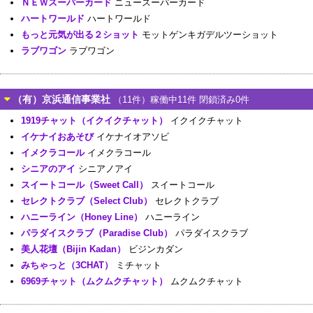
ＮＥＷスーパーカード
ニュースーパーカード
ハートワールド
ハートワールド
もっと元気が出る２ショット
モットゲンキガデルツーショット
ラブワゴン
ラブワゴン
（有）京浜通信事業社
（11件）稼働中11件 閉鎖済み0件
1919チャット（イクイクチャット）
イクイクチャット
イケナイおあそび
イケナイオアソビ
イメクラコール
イメクラコール
シニアのアイ
シニアノアイ
スイートコール（Sweet Call）
スイートコール
セレクトクラブ（Select Club）
セレクトクラブ
ハニーライン（Honey Line）
ハニーライン
パラダイスクラブ（Paradise Club）
パラダイスクラブ
美人花壇（Bijin Kadan）
ビジンカダン
みちゃっと（3CHAT）
ミチャット
6969チャット（ムクムクチャット）
ムクムクチャット