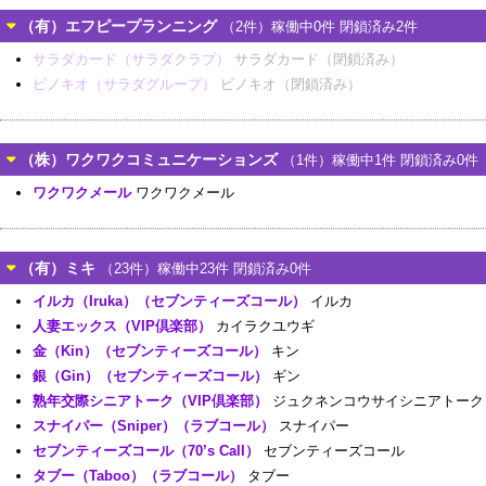
（有）エフピープランニング
（2件）稼働中0件 閉鎖済み2件
サラダカード（サラダクラブ）
サラダカード（閉鎖済み）
ピノキオ（サラダグループ）
ピノキオ（閉鎖済み）
（株）ワクワクコミュニケーションズ
（1件）稼働中1件 閉鎖済み0件
ワクワクメール
ワクワクメール
（有）ミキ
（23件）稼働中23件 閉鎖済み0件
イルカ（Iruka）（セブンティーズコール）
イルカ
人妻エックス（VIP倶楽部）
カイラクユウギ
金（Kin）（セブンティーズコール）
キン
銀（Gin）（セブンティーズコール）
ギン
熟年交際シニアトーク（VIP倶楽部）
ジュクネンコウサイシニアトーク
スナイパー（Sniper）（ラブコール）
スナイパー
セブンティーズコール（70’s Call）
セブンティーズコール
タブー（Taboo）（ラブコール）
タブー