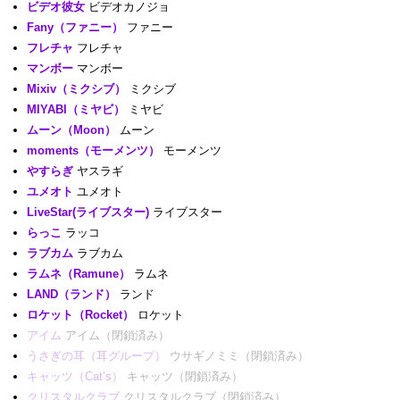
ビデオ彼女
ビデオカノジョ
Fany（ファニー）
ファニー
フレチャ
フレチャ
マンボー
マンボー
Mixiv（ミクシブ）
ミクシブ
MIYABI（ミヤビ）
ミヤビ
ムーン（Moon）
ムーン
moments（モーメンツ）
モーメンツ
やすらぎ
ヤスラギ
ユメオト
ユメオト
LiveStar(ライブスター)
ライブスター
らっこ
ラッコ
ラブカム
ラブカム
ラムネ（Ramune）
ラムネ
LAND（ランド）
ランド
ロケット（Rocket）
ロケット
アイム
アイム（閉鎖済み）
うさぎの耳（耳グループ）
ウサギノミミ（閉鎖済み）
キャッツ（Cat’s）
キャッツ（閉鎖済み）
クリスタルクラブ
クリスタルクラブ（閉鎖済み）