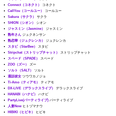
Connect（コネクト）
コネクト
CallYou（コールユー）
コールユー
Sakura（サクラ）
サクラ
SHION（シオン）
シオン
ジャスミン（Jasmine）
ジャスミン
熟年さん
ジュクネンサン
熟恋華（ジュクレンカ）
ジュクレンカ
スタビ（StarBee）
スタビ
Stripchat（ストリップチャット）
ストリップチャット
スペード（SPADE）
スペード
ZOO（ズー）
ズー
ソルト（SALT）
ソルト
通話彼女
ツウワカノジョ
Ti-Amo（ティアモ）
ティアモ
DX-LIVE（デラックスライブ）
デラックスライブ
HANABI（ハナビ）
ハナビ
PartyLive(パーティライブ)
パーティライブ
人妻Now
ヒトヅマナウ
HIBIKI（ヒビキ）
ヒビキ