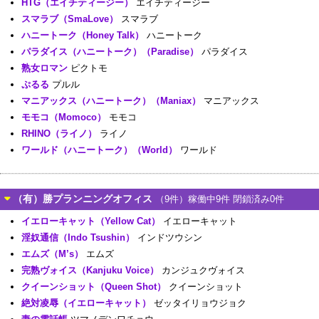
HTG（エイチティージー）
エイチティージー
スマラブ（SmaLove）
スマラブ
ハニートーク（Honey Talk）
ハニートーク
パラダイス（ハニートーク）（Paradise）
パラダイス
熟女ロマン
ピクトモ
ぷるる
プルル
マニアックス（ハニートーク）（Maniax）
マニアックス
モモコ（Momoco）
モモコ
RHINO（ライノ）
ライノ
ワールド（ハニートーク）（World）
ワールド
（有）勝プランニングオフィス
（9件）稼働中9件 閉鎖済み0件
イエローキャット（Yellow Cat）
イエローキャット
淫奴通信（Indo Tsushin）
インドツウシン
エムズ（M’s）
エムズ
完熟ヴォイス（Kanjuku Voice）
カンジュクヴォイス
クイーンショット（Queen Shot）
クイーンショット
絶対凌辱（イエローキャット）
ゼッタイリョウジョク