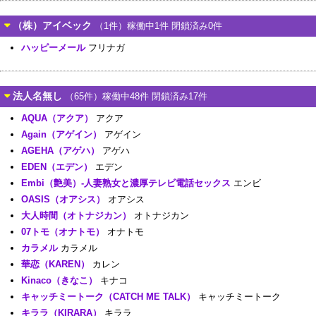
（株）アイベック
（1件）稼働中1件 閉鎖済み0件
ハッピーメール
フリナガ
法人名無し
（65件）稼働中48件 閉鎖済み17件
AQUA（アクア）
アクア
Again（アゲイン）
アゲイン
AGEHA（アゲハ）
アゲハ
EDEN（エデン）
エデン
Embi（艶美）-人妻熟女と濃厚テレビ電話セックス
エンビ
OASIS（オアシス）
オアシス
大人時間（オトナジカン）
オトナジカン
07トモ（オナトモ）
オナトモ
カラメル
カラメル
華恋（KAREN）
カレン
Kinaco（きなこ）
キナコ
キャッチミートーク（CATCH ME TALK）
キャッチミートーク
キララ（KIRARA）
キララ