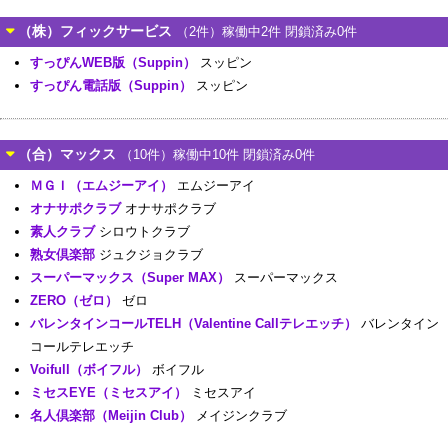
（株）フィックサービス
（2件）稼働中2件 閉鎖済み0件
すっぴんWEB版（Suppin）
スッピン
すっぴん電話版（Suppin）
スッピン
（合）マックス
（10件）稼働中10件 閉鎖済み0件
ＭＧＩ（エムジーアイ）
エムジーアイ
オナサポクラブ
オナサポクラブ
素人クラブ
シロウトクラブ
熟女倶楽部
ジュクジョクラブ
スーパーマックス（Super MAX）
スーパーマックス
ZERO（ゼロ）
ゼロ
バレンタインコールTELH（Valentine Callテレエッチ）
バレンタイン
コールテレエッチ
Voifull（ボイフル）
ボイフル
ミセスEYE（ミセスアイ）
ミセスアイ
名人倶楽部（Meijin Club）
メイジンクラブ