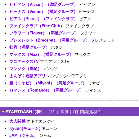
ビビアン（Vivian）（満足グループ）
ビビアン
ビーナス（Venus）（満足グループ）
ビーナス
ピアス（Pierce）（ファインクラブ）
ピアス
ファインクラブ（Fine Club）
ファインクラブ
フラワー（Flower）（満足グループ）
フラワー
ブレスレット（Breceret）（満足グループ）
ブレスレット
牡丹（満足グループ）
ボタン
マックス（Max）（満足グループ）
マックス
マニアックスTV
マニアックスTV
マンゾク（満足）
マンゾク
まんぞく通話アプリ
マンゾクツウワアプリ
雅（ミヤビ）（Miyabi）（満足グループ）
ミヤビ
ロマンス（Romance）（満足グループ）
ロマンス
STARTDASH（株）
（7件）稼働中7件 閉鎖済み0件
大人関係
オトナカンケイ
Kyuun(キューン)
キューン
JAM（ジャム）
ジャム