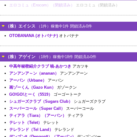
エロコミュ（Erocom）（閉鎖済み）
エロコミュ（閉鎖済み）
（株）エイシス
（1件）稼働中1件 閉鎖済み0件
OTOBANANA (オトバナナ)
オトバナナ
（株）アゲイン
（18件）稼働中18件 閉鎖済み0件
中高年秘密紹介クラブ 暁-あかつき
アカツキ
アンアンア～ン（ananan）
アンアンアーン
アーバン（Urbane）
アーバン
画ゾーくん（Gazo Kun）
ガゾークン
GO!GO!とーく（5519）
ゴーゴートーク
シュガーズクラブ（Sugars Club）
シュガーズクラブ
スーパーコール（Super Call）
スーパーコール
ティアラ（Tiara）（アーバン）
ティアラ
テレット（Telet）
テレット
テレランド（Tel Land）
テレランド
デンゴンⅡ（DengonⅡ）（アーバン）
デンゴンツー