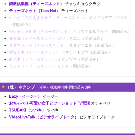
調教倶楽部（ティーズネット）
チョウキョウクラブ
ティーズネット（Tees Net）
ティーズネット
いつどこで会えますか？（ティーズネット）
イツドコデアエマスカ
（閉鎖済み）
今日会える相手（ティーズネット）
キョウアエルアイテ（閉鎖済み）
失楽園（ティーズネット）
シツラクエン（閉鎖済み）
タダで会える（ティーズネット）
タダデアエル（閉鎖済み）
暇な人妻（ティーズネット）
ヒマナヒトヅマ（閉鎖済み）
乱れ妻（ティーズネット）
ミダレヅマ（閉鎖済み）
リンク（ティーズネット）
リンク（閉鎖済み）
（株）ネクシブ
（4件）稼働中4件 閉鎖済み0件
Eazy（イージー）
イージー
おちゃべり-可愛い女子とツーショットTV電話
オチャベリ
TSUBAKI（ツバキ）
ツバキ
VideoLiveTalk（ビデオライブトーク）
ビデオライブトーク