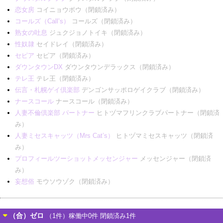
恋女房
コイニョウボウ（閉鎖済み）
コールズ（Call’s）
コールズ（閉鎖済み）
熟女の吐息
ジュクジョノトイキ（閉鎖済み）
性奴隷
セイドレイ（閉鎖済み）
セピア
セピア（閉鎖済み）
ダウンタウンDX
ダウンタウンデラックス（閉鎖済み）
テレ王
テレ王（閉鎖済み）
伝言・札幌ゲイ倶楽部
デンゴンサッポロゲイクラブ（閉鎖済み）
ナースコール
ナースコール（閉鎖済み）
人妻不倫倶楽部 パートナー
ヒトヅマフリンクラブパートナー（閉鎖済
み）
人妻ミセスキャッツ（Mrs Cat’s）
ヒトヅマミセスキャッツ（閉鎖済
み）
プロフィールツーショットメッセンジャー
メッセンジャー（閉鎖済
み）
妄想俗
モウソウゾク（閉鎖済み）
（合）ゼロ
（1件）稼働中0件 閉鎖済み1件