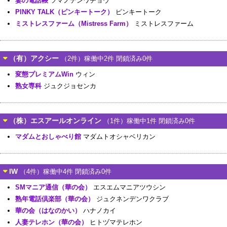
妻の電話帳
ツマノデンワチョウ
PINKY TALK（ピンキートーク）
ピンキートーク
ミストレスファーム（Mistress Farm）
ミストレスファーム
（有）アクシー
（2件）稼働中2件 閉鎖済み0件
変態プレミアムWin
ウィン
熟女専科
ジュクジョセンカ
（株）エスアールオンライン
（1件）稼働中1件 閉鎖済み0件
マダムとおしゃべり館
マダムトオシャベリカン
IW
（4件）稼働中4件 閉鎖済み0件
SMマニア通信（華の会）
エスエムマニアツウシン
熟年電話倶楽部（華の会）
ジュクネンデンワクラブ
華の会（はなのかい）
ハナノカイ
人妻テレホン（華の会）
ヒトヅマテレホン