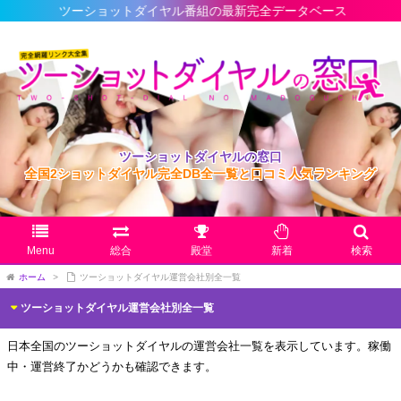
ツーショットダイヤル番組の最新完全データベース
ツーショットダイヤルの窓口
全国2ショットダイヤル完全DB全一覧と口コミ人気ランキング
Menu
総合
殿堂
新着
検索
ホーム
>
ツーショットダイヤル運営会社別全一覧
ツーショットダイヤル運営会社別全一覧
日本全国のツーショットダイヤルの運営会社一覧を表示しています。稼働
中・運営終了かどうかも確認できます。