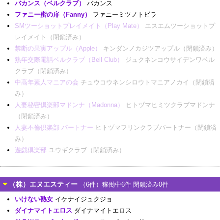
バカンス（ベルクラブ）
バカンス
ファニー蜜の扉（Fanny）
ファニーミツノトビラ
SMツーショットプレイメイト（Play Mate）
エスエムツーショットプ
レイメイト（閉鎖済み）
禁断の果実アップル（Apple）
キンダンノカジツアップル（閉鎖済み）
熟年交際電話ベルクラブ（Bell Club）
ジュクネンコウサイデンワベル
クラブ（閉鎖済み）
中高年素人マニアの会
チュウコウネンシロウトマニアノカイ（閉鎖済
み）
人妻秘密倶楽部マドンナ（Madonna）
ヒトヅマヒミツクラブマドンナ
（閉鎖済み）
人妻不倫倶楽部 パートナー
ヒトヅマフリンクラブパートナー（閉鎖済
み）
遊戯倶楽部
ユウギクラブ（閉鎖済み）
（株）エヌエスティー
（6件）稼働中6件 閉鎖済み0件
いけない熟女
イケナイジュクジョ
ダイナマイトエロス
ダイナマイトエロス