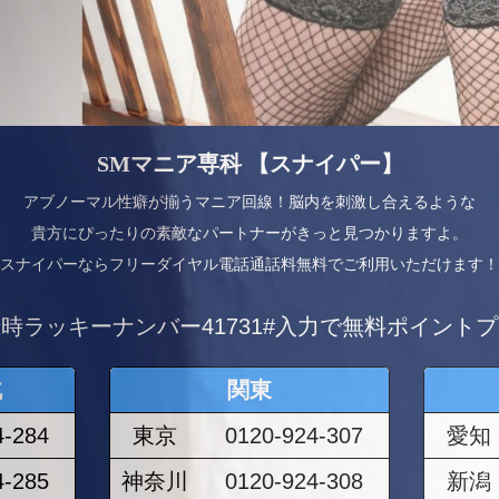
SMマニア専科 【スナイパー】
アブノーマル性癖が揃うマニア回線！脳内を刺激し合えるような
貴方にぴったりの素敵なパートナーがきっと見つかりますよ。
スナイパーならフリーダイヤル電話通話料無料でご利用いただけます！
時ラッキーナンバー41731#入力で無料ポイント
北
関東
4-284
東京
0120-924-307
愛知
4-285
神奈川
0120-924-308
新潟