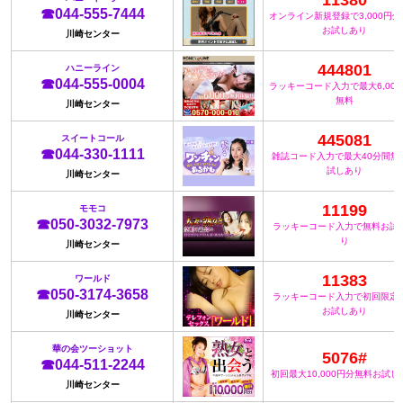
11380
☎044-555-7444
オンライン新規登録で3,000円
お試しあり
川崎センター
444801
ハニーライン
☎044-555-0004
ラッキーコード入力で最大6,00
無料
川崎センター
445081
スイートコール
☎044-330-1111
雑誌コード入力で最大40分間無
試しあり
川崎センター
11199
モモコ
☎050-3032-7973
ラッキーコード入力で無料お試
り
川崎センター
11383
ワールド
☎050-3174-3658
ラッキーコード入力で初回限定
お試しあり
川崎センター
華の会ツーショット
5076#
☎044-511-2244
初回最大10,000円分無料お試し
川崎センター