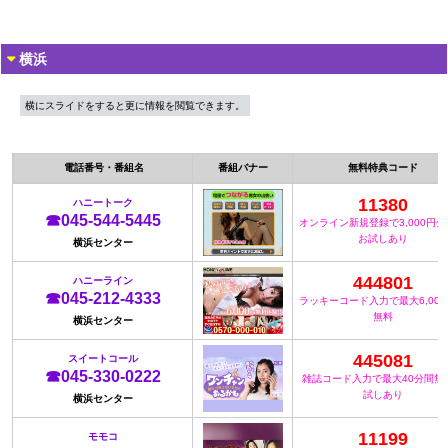
横浜
横にスライドをすると更に情報を閲覧できます。
電話番号・番組名
番組バナー
無料特典コード
11380
ハニートーク
☎045-544-5445
オンライン新規登録で3,000円
お試しあり
横浜センター
444801
ハニーライン
☎045-212-4333
ラッキーコード入力で最大6,00
無料
横浜センター
445081
スイートコール
☎045-330-0222
雑誌コード入力で最大40分間無
試しあり
横浜センター
11199
モモコ