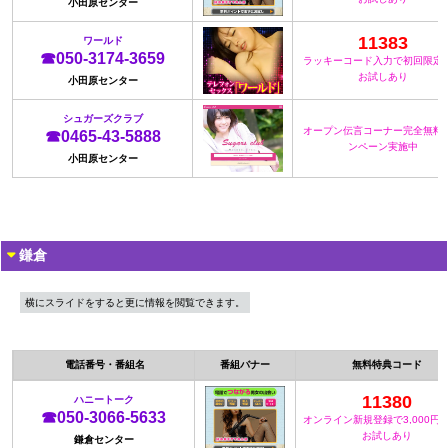
小田原センター
11383
ワールド
☎050-3174-3659
ラッキーコード入力で初回限定
お試しあり
小田原センター
シュガーズクラブ
オープン伝言コーナー完全無料
☎0465-43-5888
ンペーン実施中
小田原センター
鎌倉
横にスライドをすると更に情報を閲覧できます。
電話番号・番組名
番組バナー
無料特典コード
11380
ハニートーク
☎050-3066-5633
オンライン新規登録で3,000円
お試しあり
鎌倉センター