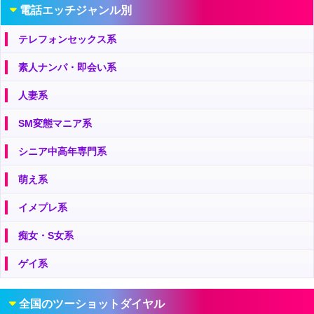
電話エッチジャンル別
テレフォンセックス系
素人ナンパ・即会い系
人妻系
SM変態マニア系
シニア中高年専門系
萌え系
イメプレ系
痴女・S女系
ゲイ系
全国のツーショットダイヤル