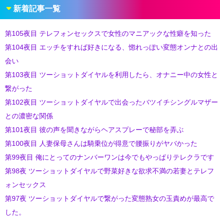
新着記事一覧
第105夜目 テレフォンセックスで女性のマニアックな性癖を知った
第104夜目 エッチをすれば好きになる、惚れっぽい変態オンナとの出
会い
第103夜目 ツーショットダイヤルを利用したら、オナニー中の女性と
繋がった
第102夜目 ツーショットダイヤルで出会ったバツイチシングルマザー
との濃密な関係
第101夜目 彼の声を聞きながらヘアスプレーで秘部を弄ぶ
第100夜目 人妻保母さんは騎乗位が得意で腰振りがヤバかった
第99夜目 俺にとってのナンバーワンは今でもやっぱりテレクラです
第98夜 ツーショットダイヤルで野菜好きな欲求不満の若妻とテレフ
ォンセックス
第97夜 ツーショットダイヤルで繋がった変態熟女の玉責めが最高で
した。