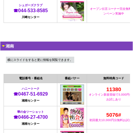
シュガーズクラブ
オープン伝言コーナー完全無料
☎044-533-8585
ンペーン実施中
川崎センター
湘南
横にスライドをすると更に情報を閲覧できます。
電話番号・番組名
番組バナー
無料特典コード
11380
ハニートーク
☎0467-51-6929
オンライン新規登録で3,000円
お試しあり
湘南センター
華の会ツーショット
5076#
☎0466-27-4700
初回最大10,000円分無料お試し
湘南センター