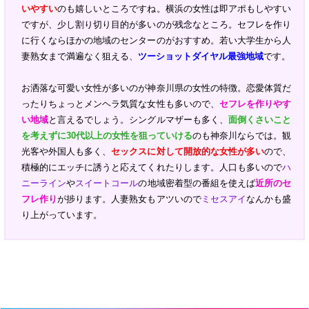
いやすい
のも嬉しいところですね。横浜の女性は即アポもしやすい
ですが、少し割り切り目的が多いのが残念なところ。セフレを作り
に行くならほかの地域のセンターのがおすすめ。若い大学生から人
妻熟女まで満遍なく狙える、
ツーショットダイヤル最強地域
です。
お洒落な可愛い女性が多いのが神奈川県の女性の特徴。恋愛体質だ
ったりちょっとメンヘラ気質な女性も多いので、
セフレを作りやす
い地域
と言えるでしょう。シングルマザーも多く、
面倒くさいこと
を考えずに30代以上の女性を狙っていける
のも神奈川ならでは。観
光客や外国人も多く、
セックスに対して開放的な女性が多い
ので、
積極的にエッチに誘うと応えてくれたりします。人口も多いので
ハ
ニーライン
や
スイートコール
の地域密着型の番組を使えば
近所のセ
フレ作り
が捗ります。人妻熟女もアツいので
ミセスアイ
なんかも盛
り上がっています。