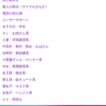
初心者向き
素人の割合（サクラの少なさ）
運営の安心感
ユーザーサポート
女子大生・学生
ＯＬ・お姉さん系
人妻・浮気願望系
中高年・熟年・熟女・おばさん
水商売・風俗嬢系
小悪魔ギャル・ヤンキー系
Ｍ女・変態願望系
女王様・痴女系
萌え系・妹キュート系
腐女子・オタク系
女装子・ペニクリ系
ゲイ・男同士