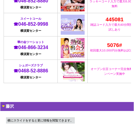
☎046-852-8880
ラッキーコード入力で最大6,00
無料
横須賀センター
445081
スイートコール
☎046-852-9998
雑誌コード入力で最大40分間無
試しあり
横須賀センター
華の会ツーショット
5076#
☎046-866-3234
初回最大10,000円分無料お試し
横須賀センター
シュガーズクラブ
オープン伝言コーナー完全無料
☎0468-52-8886
ンペーン実施中
横須賀センター
藤沢
横にスライドをすると更に情報を閲覧できます。