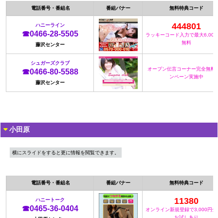
電話番号・番組名
番組バナー
無料特典コード
444801
ハニーライン
☎0466-28-5505
ラッキーコード入力で最大6,00
無料
藤沢センター
シュガーズクラブ
オープン伝言コーナー完全無料
☎0466-80-5588
ンペーン実施中
藤沢センター
小田原
横にスライドをすると更に情報を閲覧できます。
電話番号・番組名
番組バナー
無料特典コード
11380
ハニートーク
☎0465-36-0404
オンライン新規登録で3,000円
お試しあり