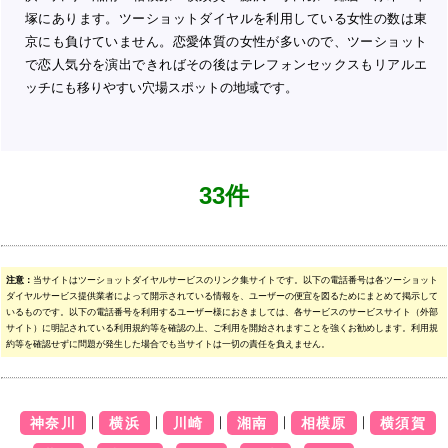
塚にあります。ツーショットダイヤルを利用している女性の数は東
京にも負けていません。恋愛体質の女性が多いので、ツーショット
で恋人気分を演出できればその後はテレフォンセックスもリアルエ
ッチにも移りやすい穴場スポットの地域です。
33件
注意：
当サイトはツーショットダイヤルサービスのリンク集サイトです。以下の電話番号は各ツーショット
ダイヤルサービス提供業者によって開示されている情報を、ユーザーの便宜を図るためにまとめて掲示して
いるものです。以下の電話番号を利用するユーザー様におきましては、各サービスのサービスサイト（外部
サイト）に明記されている利用規約等を確認の上、ご利用を開始されますことを強くお勧めします。利用規
約等を確認せずに問題が発生した場合でも当サイトは一切の責任を負えません。
｜
｜
｜
｜
｜
神奈川
横浜
川崎
湘南
相模原
横須賀