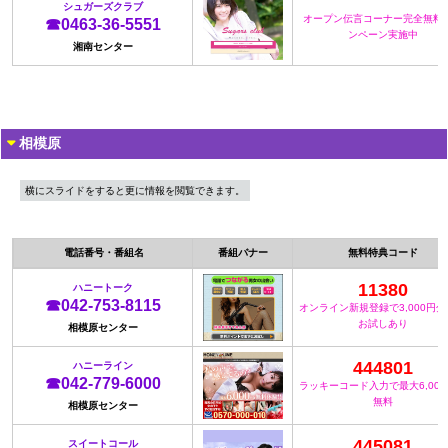
シュガーズクラブ
オープン伝言コーナー完全無料
☎0463-36-5551
ンペーン実施中
湘南センター
相模原
横にスライドをすると更に情報を閲覧できます。
電話番号・番組名
番組バナー
無料特典コード
11380
ハニートーク
☎042-753-8115
オンライン新規登録で3,000円
お試しあり
相模原センター
444801
ハニーライン
☎042-779-6000
ラッキーコード入力で最大6,00
無料
相模原センター
445081
スイートコール