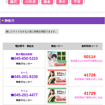
｜
｜
｜
｜
｜
｜
藤沢
小田原
鎌倉
厚木
平塚
神奈川
横にスライドをすると更に情報を閲覧できます。
電話番号・番組名
番組バナー
無料特典コード
熟年電話倶楽部
5011#
☎045-650-5310
初回最大10,000円分無料お試し
神奈川センター
ルーム
41726
☎045-201-9339
規登新録で無料お試し分あり
神奈川センター
ライム
41729
☎045-201-4477
規登新録で無料お試し分あり
神奈川センター