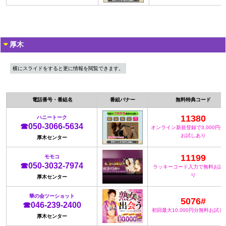
厚木
横にスライドをすると更に情報を閲覧できます。
電話番号・番組名
番組バナー
無料特典コード
11380
ハニートーク
☎050-3066-5634
オンライン新規登録で3,000円
お試しあり
厚木センター
11199
モモコ
☎050-3032-7974
ラッキーコード入力で無料お試
り
厚木センター
華の会ツーショット
5076#
☎046-239-2400
初回最大10,000円分無料お試し
厚木センター