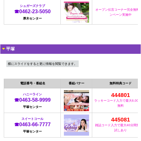
シュガーズクラブ
オープン伝言コーナー完全無料
☎0462-23-5050
ンペーン実施中
厚木センター
平塚
横にスライドをすると更に情報を閲覧できます。
電話番号・番組名
番組バナー
無料特典コード
444801
ハニーライン
☎0463-58-9999
ラッキーコード入力で最大6,00
無料
平塚センター
445081
スイートコール
☎0463-66-7777
雑誌コード入力で最大40分間無
試しあり
平塚センター