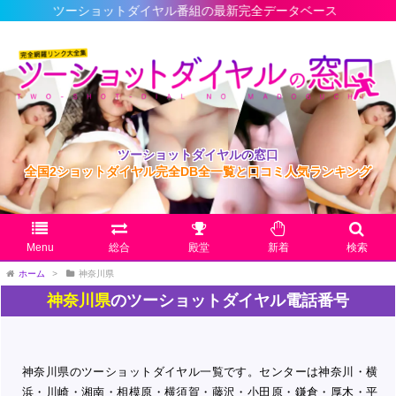
ーショットダイヤル番組の最新完全データベース
ツーショットダイヤルの窓口
全国2ショットダイヤル完全DB全一覧と口コミ人気ランキング
Menu
総合
殿堂
新着
検索
ホーム
>
神奈川県
神奈川県
のツーショットダイヤル電話番号
神奈川県のツーショットダイヤル一覧です。センターは神奈川・横
浜・川崎・湘南・相模原・横須賀・藤沢・小田原・鎌倉・厚木・平