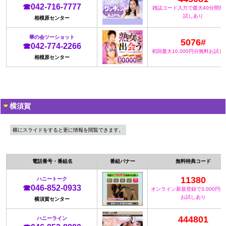
☎042-716-7777
雑誌コード入力で最大40分間無
試しあり
相模原センター
華の会ツーショット
5076#
☎042-774-2266
初回最大10,000円分無料お試し
相模原センター
横須賀
横にスライドをすると更に情報を閲覧できます。
電話番号・番組名
番組バナー
無料特典コード
11380
ハニートーク
☎046-852-0933
オンライン新規登録で3,000円
お試しあり
横須賀センター
444801
ハニーライン