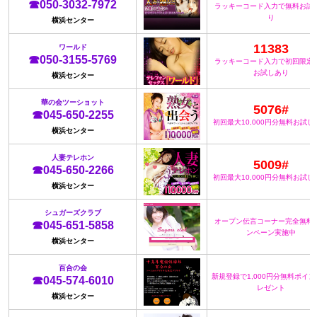
☎050-3032-7972
ラッキーコード入力で無料お試
り
横浜センター
11383
ワールド
☎050-3155-5769
ラッキーコード入力で初回限定
お試しあり
横浜センター
華の会ツーショット
5076#
☎045-650-2255
初回最大10,000円分無料お試し
横浜センター
人妻テレホン
5009#
☎045-650-2266
初回最大10,000円分無料お試し
横浜センター
シュガーズクラブ
オープン伝言コーナー完全無料
☎045-651-5858
ンペーン実施中
横浜センター
百合の会
新規登録で1,000円分無料ポイ
☎045-574-6010
レゼント
横浜センター