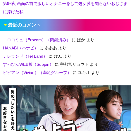
第96夜 画面の前で激しいオナニーをして処女膜を知らないおじさま
に捧げた私
最近のコメント
エロコミュ（Erocom）（閉鎖済み）
に
ばか
より
HANABI（ハナビ）
に
あああ
より
テレランド（Tel Land）
に
けん
より
すっぴんWEB版（Suppin）
に
宇都宮リョウト
より
ビビアン（Vivian）（満足グループ）
に
ユキオ
より