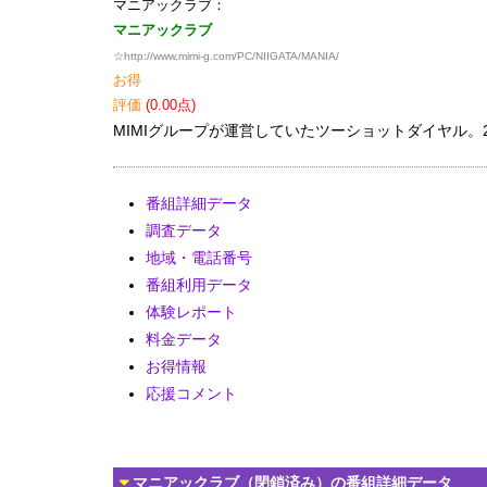
マニアックラブ：
マニアックラブ
☆
http://www.mimi-g.com/PC/NIIGATA/MANIA/
お得
評価
(0.00点)
MIMIグループが運営していたツーショットダイヤル。
番組詳細データ
調査データ
地域・電話番号
番組利用データ
体験レポート
料金データ
お得情報
応援コメント
マニアックラブ（閉鎖済み）の番組詳細データ