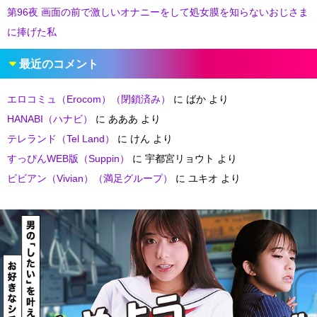
第96夜 画面の前で激しいオナニーをして処女膜を知らないおじさま
に捧げた私
最近のコメント
エロコミュ（Erocom）（閉鎖済み）
に
ばか
より
HANABI（ハナビ）
に
あああ
より
テレランド（Tel Land）
に
けん
より
すっぴんWEB版（Suppin）
に
宇都宮リョウト
より
ビビアン（Vivian）（満足グループ）
に
ユキオ
より