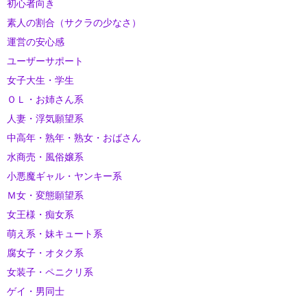
初心者向き
素人の割合（サクラの少なさ）
運営の安心感
ユーザーサポート
女子大生・学生
ＯＬ・お姉さん系
人妻・浮気願望系
中高年・熟年・熟女・おばさん
水商売・風俗嬢系
小悪魔ギャル・ヤンキー系
Ｍ女・変態願望系
女王様・痴女系
萌え系・妹キュート系
腐女子・オタク系
女装子・ペニクリ系
ゲイ・男同士