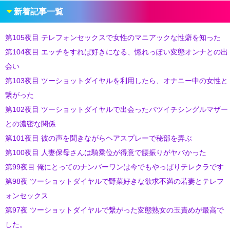
新着記事一覧
第105夜目 テレフォンセックスで女性のマニアックな性癖を知った
第104夜目 エッチをすれば好きになる、惚れっぽい変態オンナとの出
会い
第103夜目 ツーショットダイヤルを利用したら、オナニー中の女性と
繋がった
第102夜目 ツーショットダイヤルで出会ったバツイチシングルマザー
との濃密な関係
第101夜目 彼の声を聞きながらヘアスプレーで秘部を弄ぶ
第100夜目 人妻保母さんは騎乗位が得意で腰振りがヤバかった
第99夜目 俺にとってのナンバーワンは今でもやっぱりテレクラです
第98夜 ツーショットダイヤルで野菜好きな欲求不満の若妻とテレフ
ォンセックス
第97夜 ツーショットダイヤルで繋がった変態熟女の玉責めが最高で
した。