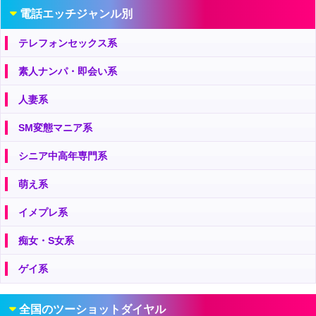
電話エッチジャンル別
テレフォンセックス系
素人ナンパ・即会い系
人妻系
SM変態マニア系
シニア中高年専門系
萌え系
イメプレ系
痴女・S女系
ゲイ系
全国のツーショットダイヤル