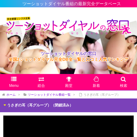
ツーショットダイヤル番組の最新完全データベース
ツーショットダイヤルの窓口
全国2ショットダイヤル完全DB全一覧と口コミ人気ランキング
Menu
総合
殿堂
新着
検索
ホーム
>
ツーショットダイヤル番組一覧
>
うさぎの耳（耳グループ）
うさぎの耳（耳グループ）（閉鎖済み）