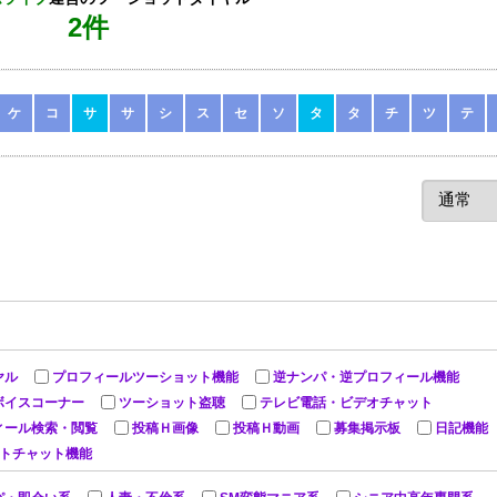
2件
ケ
コ
サ
サ
シ
ス
セ
ソ
タ
タ
チ
ツ
テ
ヤル
プロフィールツーショット機能
逆ナンパ・逆プロフィール機能
ボイスコーナー
ツーショット盗聴
テレビ電話・ビデオチャット
ィール検索・閲覧
投稿Ｈ画像
投稿Ｈ動画
募集掲示板
日記機能
ットチャット機能