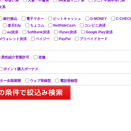
パ・即会い系
人妻・不倫系
SM変態マニア系
シニア中高年専門系
女系
銀行振込
電子マネー
ビットキャッシュ
G-MONEY
C-CHEC
楽天Edy
ちょコム
NetRideCash
コンビニ決済
au決済
SoftBank決済
iTunes決済
Google Play決済
oo!ウォレット決済
ペイジー
PayPal
プリペイドカード
異性紹介営業許可
老舗
ポイント購入ボーナス
ター全国展開
ウェブ登録型
電話登録型