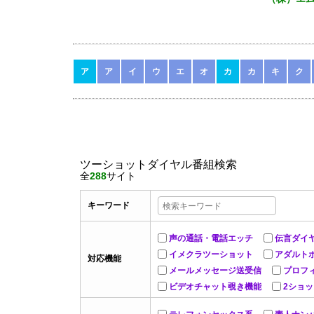
ア
ア
イ
ウ
エ
オ
カ
カ
キ
ク
ツーショットダイヤル番組検索
全
288
サイト
キーワード
声の通話・電話エッチ
伝言ダイ
イメクラツーショット
アダルト
対応機能
メールメッセージ送受信
プロフ
ビデオチャット覗き機能
2ショ