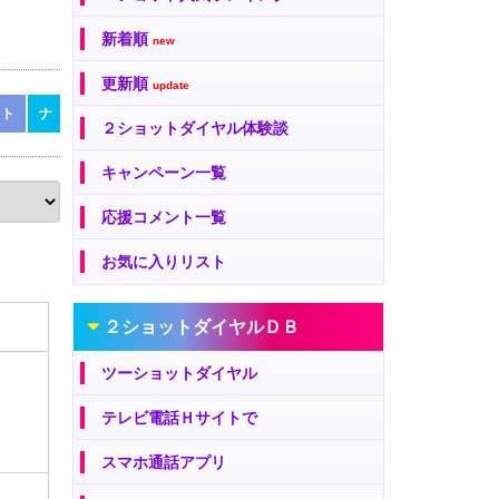
新着順
new
更新順
update
ト
ナ
ナ
ニ
ヌ
ネ
ノ
ハ
ハ
ヒ
フ
ヘ
ホ
２ショットダイヤル体験談
キャンペーン一覧
応援コメント一覧
お気に入りリスト
２ショットダイヤルＤＢ
ツーショットダイヤル
テレビ電話Ｈサイトで
スマホ通話アプリ