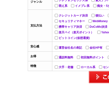
テレフォンセックス系
素人ナン
ジャンル
萌え系
イメプレ系
痴女・S
クレジットカード決済
後払い
セキュリティマネー
WebMoney
支払方法
携帯キャリア決済
DoCoMo決済
楽天ペイ（楽天ポイント）
Yah
ビットコイン(仮想通貨)
安心感
運営会社名の表記
会社HP有
お得
通話料無料
初回無料ポイント
特徴
大手・老舗
ローカル系
セン