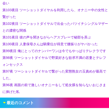
会い
第103夜目 ツーショットダイヤルを利用したら、オナニー中の女性と
繋がった
第102夜目 ツーショットダイヤルで出会ったバツイチシングルマザー
との濃密な関係
第101夜目 彼の声を聞きながらヘアスプレーで秘部を弄ぶ
第100夜目 人妻保母さんは騎乗位が得意で腰振りがヤバかった
第99夜目 俺にとってのナンバーワンは今でもやっぱりテレクラです
第98夜 ツーショットダイヤルで野菜好きな欲求不満の若妻とテレフ
ォンセックス
第97夜 ツーショットダイヤルで繋がった変態熟女の玉責めが最高で
した。
第96夜 画面の前で激しいオナニーをして処女膜を知らないおじさま
に捧げた私
最近のコメント