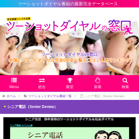
ツーショットダイヤル番組の最新完全データベース
ツーショットダイヤルの窓口
全国2ショットダイヤル完全DB全一覧と口コミ人気ランキング
Menu
総合
殿堂
新着
検索
ホーム
>
ツーショットダイヤル番組一覧
>
シニア電話（Senior Denwa）
シニア電話（Senior Denwa）