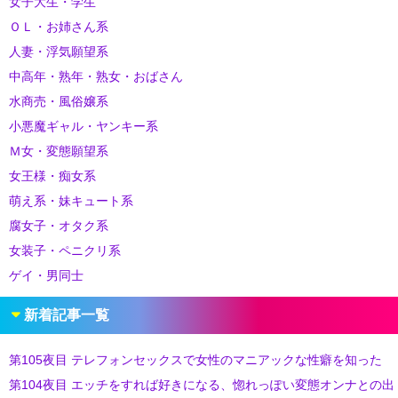
女子大生・学生
ＯＬ・お姉さん系
人妻・浮気願望系
中高年・熟年・熟女・おばさん
水商売・風俗嬢系
小悪魔ギャル・ヤンキー系
Ｍ女・変態願望系
女王様・痴女系
萌え系・妹キュート系
腐女子・オタク系
女装子・ペニクリ系
ゲイ・男同士
新着記事一覧
第105夜目 テレフォンセックスで女性のマニアックな性癖を知った
第104夜目 エッチをすれば好きになる、惚れっぽい変態オンナとの出