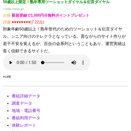
50歳以上限定！熟年専用ツーショットダイヤル＆伝言ダイヤル
☆
http://sinia.jp/
お得
新規登録で1,000円分無料ポイントプレゼント
評価
♥♥♥♥♥♥♥♥(7.22点)
対象年齢50歳以上！熟年世代のためのツーショット＆伝言ダイヤ
ル。シニア向けのテレクラとなっている。昔ながらのサイト作りが
若干不安を覚えるが、百合の会系列ということもあり、運営実績は
長く信頼できるサイトだ。
※18禁
番組詳細データ
調査データ
地域・電話番号
番組利用データ
体験レポート