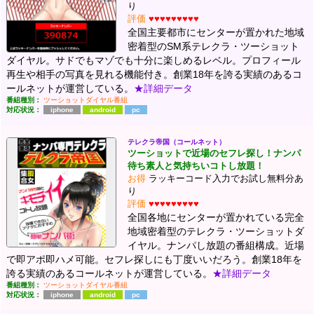
り
評価
♥♥♥♥♥♥♥♥♥
全国主要都市にセンターが置かれた地域
密着型のSM系テレクラ・ツーショット
ダイヤル。サドでもマゾでも十分に楽しめるレベル。プロフィール
再生や相手の写真を見れる機能付き。創業18年を誇る実績のあるコ
ールネットが運営している。
★詳細データ
番組種別：
ツーショットダイヤル番組
対応状況：
iphone
android
pc
テレクラ帝国（コールネット）
ツーショットで近場のセフレ探し！ナンパ
待ち素人と気持ちいコトし放題！
お得
ラッキーコード入力でお試し無料分あ
り
評価
♥♥♥♥♥♥♥♥♥
全国各地にセンターが置かれている完全
地域密着型のテレクラ・ツーショットダ
イヤル。ナンパし放題の番組構成。近場
で即アポ即ハメ可能。セフレ探しにも丁度いいだろう。創業18年を
誇る実績のあるコールネットが運営している。
★詳細データ
番組種別：
ツーショットダイヤル番組
対応状況：
iphone
android
pc