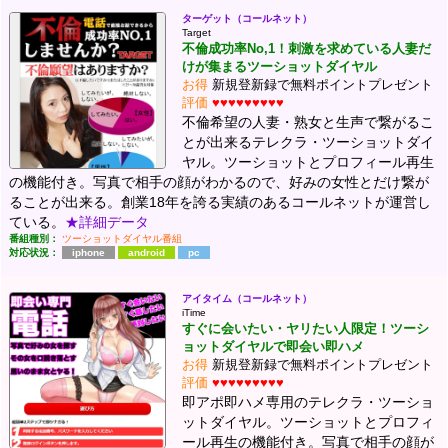
ターゲット（コールネット）
Target
不倫成功率No,1！刺激を求めている人妻だ
けが集まるツーショットダイヤル
お得
新規登新録で無料ポイントプレゼント
評価
♥♥♥♥♥♥♥♥♥
不倫希望の人妻・熟女と生声で繋がるこ
とが出来るテレクラ・ツーショットダイ
ヤル。ツーショットとプロフィール再生
の機能付き。写真で相手の顔がわかるので、好みの女性とだけ繋が
ることが出来る。創業18年を誇る実績のあるコールネットが運営し
ている。
★詳細データ
番組種別：
ツーショットダイヤル番組
対応状況：
iphone
android
pc
アイタイム（コールネット）
iTime
すぐに会いたい・ヤリたい人限定！ツーシ
ョットダイヤルで即会い即ハメ
お得
新規登新録で無料ポイントプレゼント
評価
♥♥♥♥♥♥♥♥♥
即アポ即ハメ専用のテレクラ・ツーショ
ットダイヤル。ツーショットとプロフィ
ール再生の機能付き。写真で相手の顔が