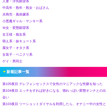
人妻・浮気願望系
中高年・熟年・熟女・おばさん
水商売・風俗嬢系
小悪魔ギャル・ヤンキー系
Ｍ女・変態願望系
女王様・痴女系
萌え系・妹キュート系
腐女子・オタク系
女装子・ペニクリ系
ゲイ・男同士
新着記事一覧
第105夜目 テレフォンセックスで女性のマニアックな性癖を知った
第104夜目 エッチをすれば好きになる、惚れっぽい変態オンナとの出
会い
第103夜目 ツーショットダイヤルを利用したら、オナニー中の女性と