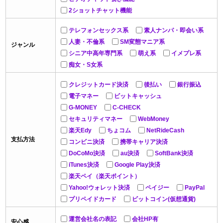
2ショットチャット機能
テレフォンセックス系
素人ナンパ・即会い系
人妻・不倫系
SM変態マニア系
ジャンル
シニア中高年専門系
萌え系
イメプレ系
痴女・S女系
クレジットカード決済
後払い
銀行振込
電子マネー
ビットキャッシュ
G-MONEY
C-CHECK
セキュリティマネー
WebMoney
楽天Edy
ちょコム
NetRideCash
支払方法
コンビニ決済
携帯キャリア決済
DoCoMo決済
au決済
SoftBank決済
iTunes決済
Google Play決済
楽天ペイ（楽天ポイント）
Yahoo!ウォレット決済
ペイジー
PayPal
プリペイドカード
ビットコイン(仮想通貨)
運営会社名の表記
会社HP有
安心感