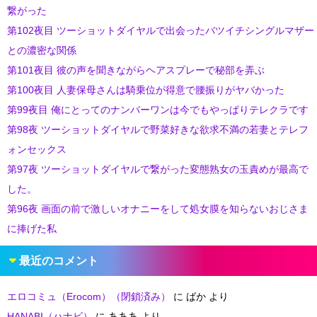
繋がった
第102夜目 ツーショットダイヤルで出会ったバツイチシングルマザー
との濃密な関係
第101夜目 彼の声を聞きながらヘアスプレーで秘部を弄ぶ
第100夜目 人妻保母さんは騎乗位が得意で腰振りがヤバかった
第99夜目 俺にとってのナンバーワンは今でもやっぱりテレクラです
第98夜 ツーショットダイヤルで野菜好きな欲求不満の若妻とテレフ
ォンセックス
第97夜 ツーショットダイヤルで繋がった変態熟女の玉責めが最高で
した。
第96夜 画面の前で激しいオナニーをして処女膜を知らないおじさま
に捧げた私
最近のコメント
エロコミュ（Erocom）（閉鎖済み）
に
ばか
より
HANABI（ハナビ）
に
あああ
より