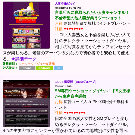
人妻不倫ピック
Hitoduma Furin Pic
言葉巧みに寝取られたい人妻チャンネル！
不倫希望の他人妻が集うツーショット
お得
新規登新録で無料ポイントプレゼント
評価
♥♥♥♥♥♥♥♥
エロい人妻熟女と不倫を楽しみたい人向
けのテレクラ・ツーショットダイヤル。
相手の写真を見てからテレフォンセック
スが楽しめる。老舗のアーバン系列なので初心者でも安心して使え
る。
★詳細データ
番組種別：
ツーショットダイヤル番組
対応状況：
iphone
android
pc
コスモ倶楽部（AMMグループ）
Cosmo Club
SM専門ツーショットダイヤル！ドS女王様
から生声音声調教
お得
広告コード入力で5,000円分の無料ポ
イント
評価
♥♥♥♥♥♥♥♥♥
日本全国の素人女性とSMプレイと楽し
めるテレクラ・ツーショットダイヤル。
4つの主要都市にセンターが置かれているので地域別に女性を選べ