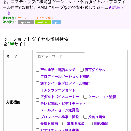
る。コスモクラブの機能はツーショット・伝言ダイヤル・プロフィ
ール再生の3種類。AMMグループなので安心感して遊べ...
★詳細デ
ータ
番組種別：
ツーショットダイヤル番組
対応状況：
iphone
android
pc
ツーショットダイヤル番組検索
全
288
サイト
キーワード
声の通話・電話エッチ
伝言ダイヤル
プロフィールツーショット機能
逆ナンパ・逆プロフィール機能
イメクラツーショット
アダルトボイスコーナー
ツーショット盗聴
対応機能
テレビ電話・ビデオチャット
メールメッセージ送受信
プロフィール検索・閲覧
投稿Ｈ画像
投稿Ｈ動画
募集掲示板
日記機能
ビデオチャット覗き機能