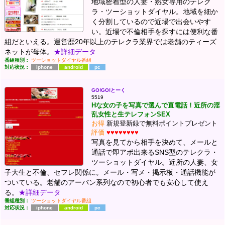
地域密着型の人妻・熟女専用のテレク
ラ・ツーショットダイヤル。地域を細か
く分割しているので近場で出会いやす
い。近場で不倫相手を探すには便利な番
組だといえる。運営歴20年以上のテレクラ業界では老舗のティーズ
ネットが母体。
★詳細データ
番組種別：
ツーショットダイヤル番組
対応状況：
iphone
android
pc
GO!GO!とーく
5519
Hな女の子を写真で選んで直電話！近所の淫
乱女性と生テレフォンSEX
お得
新規登新録で無料ポイントプレゼント
評価
♥♥♥♥♥♥♥♥
写真を見てから相手を決めて、メールと
通話で即アポ出来るSNS型のテレクラ・
ツーショットダイヤル。近所の人妻、女
子大生と不倫、セフレ関係に。メール・写メ・掲示板・通話機能が
ついている。老舗のアーバン系列なので初心者でも安心して使え
る。
★詳細データ
番組種別：
ツーショットダイヤル番組
対応状況：
iphone
android
pc