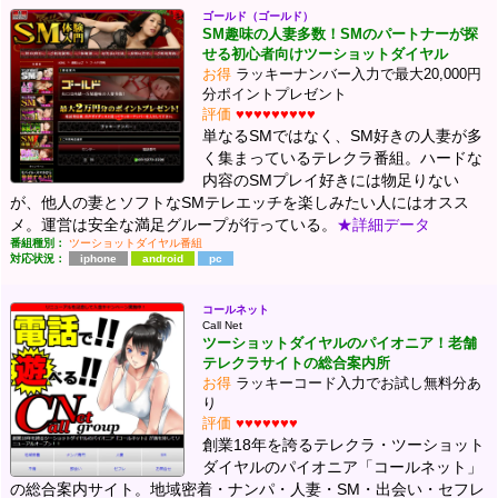
ゴールド（ゴールド）
SM趣味の人妻多数！SMのパートナーが探
せる初心者向けツーショットダイヤル
お得
ラッキーナンバー入力で最大20,000円
分ポイントプレゼント
評価
♥♥♥♥♥♥♥♥♥
単なるSMではなく、SM好きの人妻が多
く集まっているテレクラ番組。ハードな
内容のSMプレイ好きには物足りない
が、他人の妻とソフトなSMテレエッチを楽しみたい人にはオスス
メ。運営は安全な満足グループが行っている。
★詳細データ
番組種別：
ツーショットダイヤル番組
対応状況：
iphone
android
pc
コールネット
Call Net
ツーショットダイヤルのパイオニア！老舗
テレクラサイトの総合案内所
お得
ラッキーコード入力でお試し無料分あ
り
評価
♥♥♥♥♥♥♥
創業18年を誇るテレクラ・ツーショット
ダイヤルのパイオニア「コールネット」
の総合案内サイト。地域密着・ナンパ・人妻・SM・出会い・セフレ