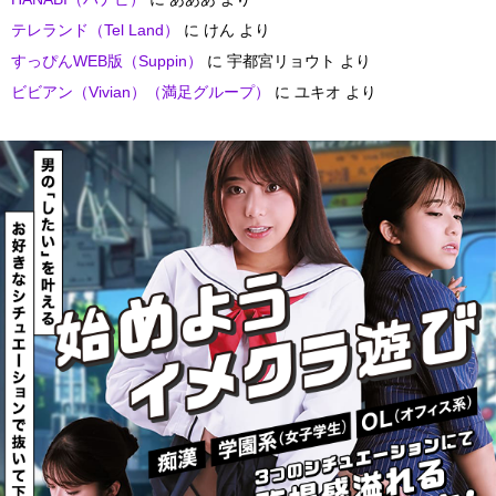
テレランド（Tel Land）
に
けん
より
すっぴんWEB版（Suppin）
に
宇都宮リョウト
より
ビビアン（Vivian）（満足グループ）
に
ユキオ
より