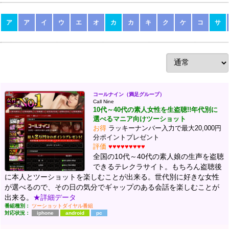
ア
ア
イ
ウ
エ
オ
カ
カ
キ
ク
ケ
コ
サ
コールナイン（満足グループ）
Call Nine
10代～40代の素人女性を生盗聴!!年代別に
選べるマニア向けツーショット
お得
ラッキーナンバー入力で最大20,000円
分ポイントプレゼント
評価
♥♥♥♥♥♥♥♥♥
全国の10代～40代の素人娘の生声を盗聴
できるテレクラサイト。もちろん盗聴後
に本人とツーショットを楽しむことが出来る。世代別に好きな女性
が選べるので、その日の気分でギャップのある会話を楽しむことが
出来る。
★詳細データ
番組種別：
ツーショットダイヤル番組
対応状況：
iphone
android
pc