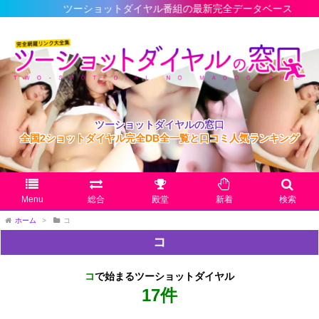
ツーショットダイヤル番組の最新完全データベース
ツーショットダイヤルの窓口
全国2ショットダイヤル完全DB全一覧と口コミ人気ランキング
Menu
総合
殿堂
新着
検索
ホーム
>
コ
コ
コ
で始まるツーショットダイヤル
17件