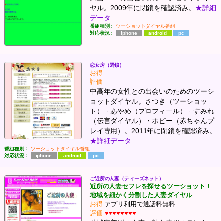
ヤル。2009年に閉鎖を確認済み。
★詳細
データ
番組種別：
ツーショットダイヤル番組
対応状況：
iphone
android
pc
恋女房（閉鎖）
お得
評価
中高年の女性との出会いのためのツーシ
ョットダイヤル。さつき（ツーショッ
ト）・あやめ（プロフィール）・すみれ
（伝言ダイヤル）・ポピー（赤ちゃんプ
レイ専用）。2011年に閉鎖を確認済み。
★詳細データ
番組種別：
ツーショットダイヤル番組
対応状況：
iphone
android
pc
ご近所の人妻（ティーズネット）
近所の人妻セフレを探せるツーショット！
地域を細かく分割した人妻ダイヤル
お得
アプリ利用で通話料無料
評価
♥♥♥♥♥♥♥♥