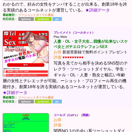
わかるので、好みの女性をナンパすることが出来る。創業18年を誇
る実績のあるコールネットが運営している。
★詳細データ
番組種別：
ツーショットダイヤル番組
対応状況：
iphone
android
pc
プレイメイト（コールネット）
Play Mate
人妻・OL・女子大生…我慢が出来ないスケ
ベ女とガチエロテレフォンSEX
お得
新規登新録で無料ポイントプレゼント
評価
♥♥♥♥♥♥♥♥♥
写真を見てから相手を決めるSNS型のテ
レクラ・ツーショットダイヤル。学生・
ギャル・OL・人妻・熟女と幅広い年齢
層の女性とテレエッチが可能。ーショット・プロフィール再生の機
能付き。創業18年を誇る実績のあるコールネットが運営している。
★詳細データ
番組種別：
ツーショットダイヤル番組
対応状況：
iphone
android
pc
コールズ（Call’s）（閉鎖）
お得
評価
関西NO.1の出会い系ツーショットダイ