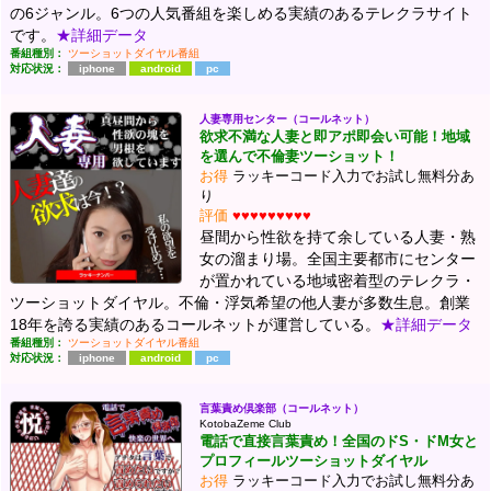
の6ジャンル。6つの人気番組を楽しめる実績のあるテレクラサイト
です。
★詳細データ
番組種別：
ツーショットダイヤル番組
対応状況：
iphone
android
pc
人妻専用センター（コールネット）
欲求不満な人妻と即アポ即会い可能！地域
を選んで不倫妻ツーショット！
お得
ラッキーコード入力でお試し無料分あ
り
評価
♥♥♥♥♥♥♥♥♥
昼間から性欲を持て余している人妻・熟
女の溜まり場。全国主要都市にセンター
が置かれている地域密着型のテレクラ・
ツーショットダイヤル。不倫・浮気希望の他人妻が多数生息。創業
18年を誇る実績のあるコールネットが運営している。
★詳細データ
番組種別：
ツーショットダイヤル番組
対応状況：
iphone
android
pc
言葉責め倶楽部（コールネット）
KotobaZeme Club
電話で直接言葉責め！全国のドS・ドM女と
プロフィールツーショットダイヤル
お得
ラッキーコード入力でお試し無料分あ