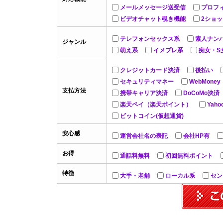
メールメッセージ送受信
プロフ
ビデオチャット覗き機能
2ショ
テレフォンセックス系
素人ナン
ジャンル
萌え系
イメプレ系
痴女・S
クレジットカード決済
後払い
セキュリティマネー
WebMoney
支払方法
携帯キャリア決済
DoCoMo決済
楽天ペイ（楽天ポイント）
Yah
ビットコイン(仮想通貨)
安心感
運営会社名の表記
会社HP有
お得
通話料無料
初回無料ポイント
特徴
大手・老舗
ローカル系
セン