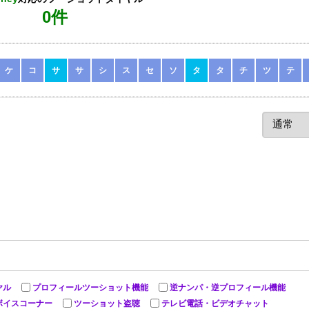
0件
ケ
コ
サ
サ
シ
ス
セ
ソ
タ
タ
チ
ツ
テ
ヤル
プロフィールツーショット機能
逆ナンパ・逆プロフィール機能
ボイスコーナー
ツーショット盗聴
テレビ電話・ビデオチャット