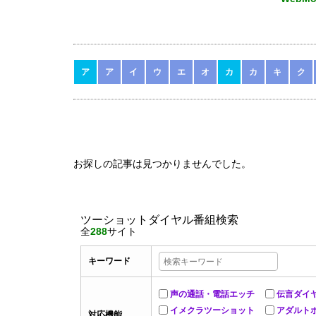
ア
ア
イ
ウ
エ
オ
カ
カ
キ
ク
お探しの記事は見つかりませんでした。
ツーショットダイヤル番組検索
全
288
サイト
キーワード
声の通話・電話エッチ
伝言ダイ
イメクラツーショット
アダルト
対応機能