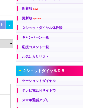
新着順
new
更新順
update
ト
ナ
ナ
ニ
ヌ
ネ
ノ
ハ
ハ
ヒ
フ
ヘ
ホ
２ショットダイヤル体験談
キャンペーン一覧
応援コメント一覧
お気に入りリスト
２ショットダイヤルＤＢ
ツーショットダイヤル
テレビ電話Ｈサイトで
スマホ通話アプリ