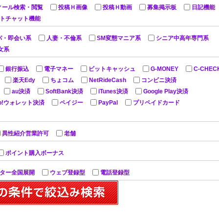
ィール検索・閲覧
投稿Ｈ画像
投稿Ｈ動画
募集掲示板
日記機能
ットチャット機能
パ・即会い系
人妻・不倫系
SM変態マニア系
シニア中高年専門系
女系
銀行振込
電子マネー
ビットキャッシュ
G-MONEY
C-CHEC
楽天Edy
ちょコム
NetRideCash
コンビニ決済
au決済
SoftBank決済
iTunes決済
Google Play決済
oo!ウォレット決済
ペイジー
PayPal
プリペイドカード
異性紹介営業許可
老舗
ポイント購入ボーナス
ター全国展開
ウェブ登録型
電話登録型