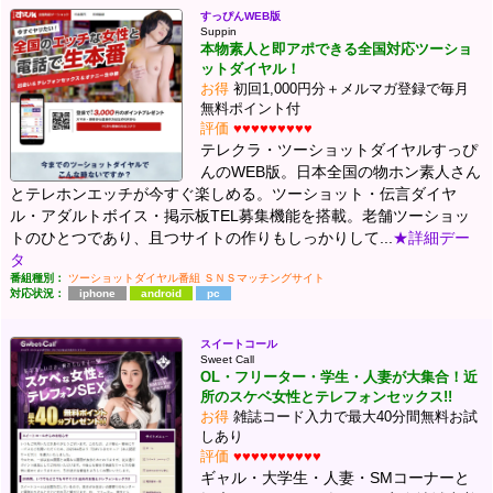
すっぴんWEB版
Suppin
本物素人と即アポできる全国対応ツーショ
ットダイヤル！
お得
初回1,000円分＋メルマガ登録で毎月
無料ポイント付
評価
♥♥♥♥♥♥♥♥♥
テレクラ・ツーショットダイヤルすっぴ
んのWEB版。日本全国の物ホン素人さん
とテレホンエッチが今すぐ楽しめる。ツーショット・伝言ダイヤ
ル・アダルトボイス・掲示板TEL募集機能を搭載。老舗ツーショッ
トのひとつであり、且つサイトの作りもしっかりして...
★詳細デー
タ
番組種別：
ツーショットダイヤル番組
ＳＮＳマッチングサイト
対応状況：
iphone
android
pc
スイートコール
Sweet Call
OL・フリーター・学生・人妻が大集合！近
所のスケベ女性とテレフォンセックス!!
お得
雑誌コード入力で最大40分間無料お試
しあり
評価
♥♥♥♥♥♥♥♥♥♥
ギャル・大学生・人妻・SMコーナーと