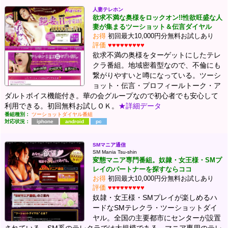
人妻テレホン
欲求不満な奥様をロックオン!!性欲旺盛な人
妻が集まるツーショット＆伝言ダイヤル
お得
初回最大10,000円分無料お試しあり
評価
♥♥♥♥♥♥♥♥♥
欲求不満の奥様をターゲットにしたテレ
クラ番組。地域密着型なので、不倫にも
繋がりやすいと噂になっている。ツーシ
ョット・伝言・プロフィールトーク・ア
ダルトボイス機能付き。華の会グループなので初心者でも安心して
利用できる。初回無料お試しＯＫ。
★詳細データ
番組種別：
ツーショットダイヤル番組
対応状況：
iphone
android
pc
SMマニア通信
SM Mania Tsu-shin
変態マニア専門番組。奴隷・女王様・SMプ
レイのパートナーを探すならココ
お得
初回最大10,000円分無料お試しあり
評価
♥♥♥♥♥♥♥♥♥
奴隷・女王様・SMプレイが楽しめるハ
ードなSMテレクラ・ツーショットダイ
ヤル。全国の主要都市にセンターが設置
されている。SM系のテレクラでは大規模である。マニア専用のテレ