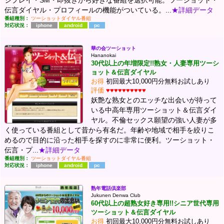
伝言ダイヤル・プロフィールの機能がついている。...
★詳細データ
番組種別：
ツーショットダイヤル番組
対応状況：
iphone
android
pc
華の会ツーショット
Hananokai
30代以上の年増限定!!熟女・人妻専用ツーシ
ョット＆伝言ダイヤル
お得
初回最大10,000円分無料お試しあり
評価
♥♥♥♥♥♥♥♥♥♥
妖艶な熟女とのエッチな出会いが待って
いる中高年専用ツーショット＆伝言ダイ
ヤル。不倫セックス願望の強い人妻が多
く使っている番組として昔から有名だ。年齢や地域で相手を絞りこ
めるので目的に沿った相手を探すのに非常に便利。ツーショット・
伝言・プ...
★詳細データ
番組種別：
ツーショットダイヤル番組
対応状況：
iphone
android
pc
熟年電話倶楽部
Jukunen Denwa Club
60代以上の超熟女好き専用!!シニア世代専用
ツーショット＆伝言ダイヤル
お得
初回最大10,000円分無料お試しあり