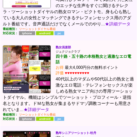
のエッチな生声をすぐに聞けるテレク
ラ・ツーショットダイヤルの熟女ロマン・ピクトモ。身も心も熟し
ている大人の女性とマッチングできるテレフォンセックス用のアダ
ルト番組です。音声通話だけでなくメールでのやり...
★詳細データ
番組種別：
ツーショットダイヤル番組
対応状況：
iphone
android
pc
熟女倶楽部
ジュクジョクラブ
四十路・五十路の本格熟女と過激なエロ電
話
お得
最大4,000円分の無料ポイント
評価
♥♥♥♥♥♥♥♥♥♥
40代以上のマダムや50代以上の熟女と過
激なエロ電話・テレフォンセックスが楽
しめる熟女マニア向けの専用ツーショッ
トダイヤル。機能はシンプルでツーショット・プロフィール・逆指
名となります。ドＭな熟女が集まるサドマゾ調教コーナーも用意さ
れていま...
★詳細データ
番組種別：
ツーショットダイヤル番組
対応状況：
iphone
android
pc
熟年シニアツーショット-牡丹