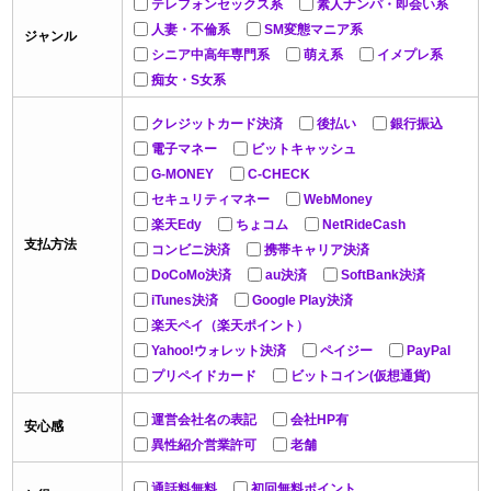
テレフォンセックス系
素人ナンパ・即会い系
人妻・不倫系
SM変態マニア系
ジャンル
シニア中高年専門系
萌え系
イメプレ系
痴女・S女系
クレジットカード決済
後払い
銀行振込
電子マネー
ビットキャッシュ
G-MONEY
C-CHECK
セキュリティマネー
WebMoney
楽天Edy
ちょコム
NetRideCash
支払方法
コンビニ決済
携帯キャリア決済
DoCoMo決済
au決済
SoftBank決済
iTunes決済
Google Play決済
楽天ペイ（楽天ポイント）
Yahoo!ウォレット決済
ペイジー
PayPal
プリペイドカード
ビットコイン(仮想通貨)
運営会社名の表記
会社HP有
安心感
異性紹介営業許可
老舗
通話料無料
初回無料ポイント