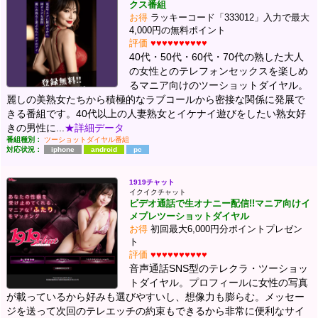
クス番組
お得
ラッキーコード「333012」入力で最大
4,000円の無料ポイント
評価
♥♥♥♥♥♥♥♥♥♥
40代・50代・60代・70代の熟した大人
の女性とのテレフォンセックスを楽しめ
るマニア向けのツーショットダイヤル。
麗しの美熟女たちから積極的なラブコールから密接な関係に発展で
きる番組です。40代以上の人妻熟女とイケナイ遊びをしたい熟女好
きの男性に...
★詳細データ
番組種別：
ツーショットダイヤル番組
対応状況：
iphone
android
pc
1919チャット
イクイクチャット
ビデオ通話で生オナニー配信!!マニア向けイ
メプレツーショットダイヤル
お得
初回最大6,000円分ポイントプレゼン
ト
評価
♥♥♥♥♥♥♥♥♥♥
音声通話SNS型のテレクラ・ツーショッ
トダイヤル。プロフィールに女性の写真
が載っているから好みも選びやすいし、想像力も膨らむ。メッセー
ジを送って次回のテレエッチの約束もできるから非常に便利なサイ