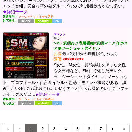
エッチ番組。安全な華の会グループなので利用者数もかなり多い。
★詳細データ
番組種別：
ツーショットダイヤル番組
対応状況：
iphone
android
pc
マンゾク
満足
SM・変態好き専用番組!!変態マニア向けの
老舗ツーショットダイヤル
お得
最大2万円分の無料お試し分あり
評価
♥♥♥♥♥♥♥♥♥
S女性・M女性・変態趣味を持った女性
や女王様など、SMに特化したテレク
ラ・ツーショットダイヤル。ツーショッ
ト・プロフィール・伝言ダイヤル・盗聴・逆ナンパ機能がある。調
教したいSな男も調教されたいMな男もどちらも満足のいくテレフォ
ンセックスが出...
★詳細データ
番組種別：
ツーショットダイヤル番組
対応状況：
iphone
android
pc
«
‹
1
2
3
4
5
6
7
›
»