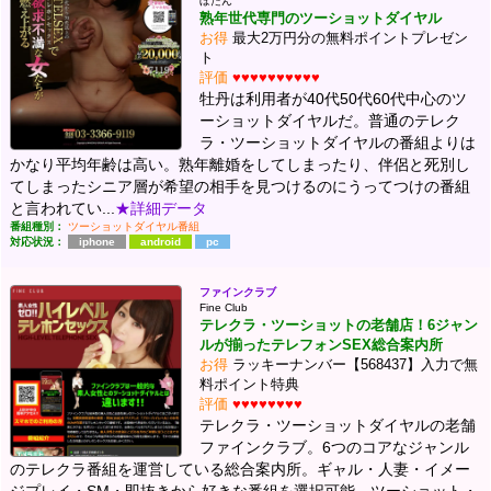
ぼたん
熟年世代専門のツーショットダイヤル
お得
最大2万円分の無料ポイントプレゼン
ト
評価
♥♥♥♥♥♥♥♥♥♥
牡丹は利用者が40代50代60代中心のツ
ーショットダイヤルだ。普通のテレク
ラ・ツーショットダイヤルの番組よりは
かなり平均年齢は高い。熟年離婚をしてしまったり、伴侶と死別し
てしまったシニア層が希望の相手を見つけるのにうってつけの番組
と言われてい...
★詳細データ
番組種別：
ツーショットダイヤル番組
対応状況：
iphone
android
pc
ファインクラブ
Fine Club
テレクラ・ツーショットの老舗店！6ジャン
ルが揃ったテレフォンSEX総合案内所
お得
ラッキーナンバー【568437】入力で無
料ポイント特典
評価
♥♥♥♥♥♥♥♥
テレクラ・ツーショットダイヤルの老舗
ファインクラブ。6つのコアなジャンル
のテレクラ番組を運営している総合案内所。ギャル・人妻・イメー
ジプレイ・SM・即抜きから好きな番組を選択可能。ツーショット・