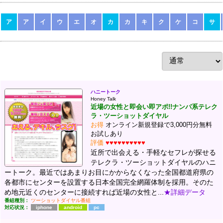
ア
ア
イ
ウ
エ
オ
カ
カ
キ
ク
ケ
コ
サ
ハニートーク
Honey Talk
近場の女性と即会い即アポ!!ナンパ系テレク
ラ・ツーショットダイヤル
お得
オンライン新規登録で3,000円分無料
お試しあり
評価
♥♥♥♥♥♥♥♥♥♥
近所で出会える・手軽なセフレが探せる
テレクラ・ツーショットダイヤルのハニ
ートーク。最近ではあまりお目にかからなくなった全国都道府県の
各都市にセンターを設置する日本全国完全網羅体制を採用。そのた
め地元近くのセンターに接続すれば近場の女性と...
★詳細データ
番組種別：
ツーショットダイヤル番組
対応状況：
iphone
android
pc