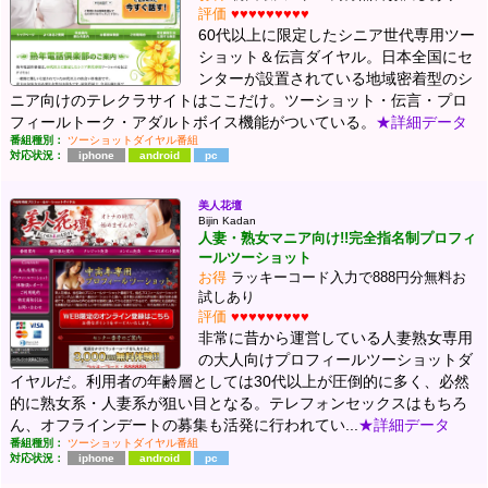
評価
♥♥♥♥♥♥♥♥♥
60代以上に限定したシニア世代専用ツー
ショット＆伝言ダイヤル。日本全国にセ
ンターが設置されている地域密着型のシ
ニア向けのテレクラサイトはここだけ。ツーショット・伝言・プロ
フィールトーク・アダルトボイス機能がついている。
★詳細データ
番組種別：
ツーショットダイヤル番組
対応状況：
iphone
android
pc
美人花壇
Bijin Kadan
人妻・熟女マニア向け!!完全指名制プロフィ
ールツーショット
お得
ラッキーコード入力で888円分無料お
試しあり
評価
♥♥♥♥♥♥♥♥♥
非常に昔から運営している人妻熟女専用
の大人向けプロフィールツーショットダ
イヤルだ。利用者の年齢層としては30代以上が圧倒的に多く、必然
的に熟女系・人妻系が狙い目となる。テレフォンセックスはもちろ
ん、オフラインデートの募集も活発に行われてい...
★詳細データ
番組種別：
ツーショットダイヤル番組
対応状況：
iphone
android
pc