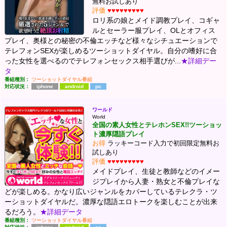
無料お試しあり
評価
♥♥♥♥♥♥♥♥♥
ロリ系の娘とメイド調教プレイ、コギャ
ルとセーラー服プレイ、OLとオフィス
プレイ、奥様との秘密の不倫エッチなど様々なシチュエーションで
テレフォンSEXが楽しめるツーショットダイヤル。自分の嗜好に合
った女性を選べるのでテレフォンセックス相手選びが...
★詳細デー
タ
番組種別：
ツーショットダイヤル番組
対応状況：
iphone
android
pc
ワールド
World
全国の素人女性とテレホンSEX!!ツーショッ
ト濃厚隠語プレイ
お得
ラッキーコード入力で初回限定無料お
試しあり
評価
♥♥♥♥♥♥♥♥♥
メイドプレイ、生徒と教師などのイメー
ジプレイから人妻・熟女と不倫プレイな
どが楽しめる。かなり広いジャンルをカバーしているテレクラ・ツ
ーショットダイヤルだ。濃厚な隠語エロトークを楽しむことが出来
るだろう。
★詳細データ
番組種別：
ツーショットダイヤル番組