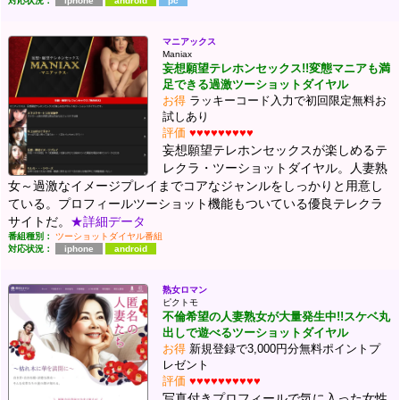
対応状況：
iphone
android
pc
マニアックス
Maniax
妄想願望テレホンセックス!!変態マニアも満
足できる過激ツーショットダイヤル
お得
ラッキーコード入力で初回限定無料お
試しあり
評価
♥♥♥♥♥♥♥♥♥
妄想願望テレホンセックスが楽しめるテ
レクラ・ツーショットダイヤル。人妻熟
女～過激なイメージプレイまでコアなジャンルをしっかりと用意し
ている。プロフィールツーショット機能もついている優良テレクラ
サイトだ。
★詳細データ
番組種別：
ツーショットダイヤル番組
対応状況：
iphone
android
熟女ロマン
ピクトモ
不倫希望の人妻熟女が大量発生中!!スケベ丸
出しで遊べるツーショットダイヤル
お得
新規登録で3,000円分無料ポイントプ
レゼント
評価
♥♥♥♥♥♥♥♥♥♥
写真付きプロフィールで気に入った女性