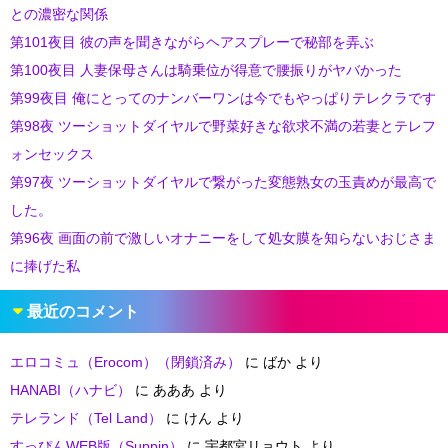
との濃密な関係
第101夜目 彼の声を聞きながらヘアスプレーで秘部を弄ぶ
第100夜目 人妻保母さんは騎乗位が得意で腰振りがヤバかった
第99夜目 俺にとってのナンバーワンは今でもやっぱりテレクラです
第98夜 ツーショットダイヤルで野菜好きな欲求不満の若妻とテレフ
ォンセックス
第97夜 ツーショットダイヤルで繋がった変態熟女の玉責めが最高で
した。
第96夜 画面の前で激しいオナニーをして処女膜を知らないおじさま
に捧げた私
最近のコメント
エロコミュ（Erocom）（閉鎖済み）
に
ばか
より
HANABI（ハナビ）
に
あああ
より
テレランド（Tel Land）
に
けん
より
すっぴんWEB版（Suppin）
に
宇都宮リョウト
より