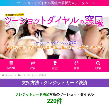
ーショットダイヤル番組の最新完全データベース
ツーショットダイヤルの窓口
全国2ショットダイヤル完全DB全一覧と口コミ人気ランキング
Menu
総合
殿堂
新着
検索
ホーム
>
クレジットカード決済
支払方法：クレジットカード決済
クレジットカード決済
対応のツーショットダイヤル
220件