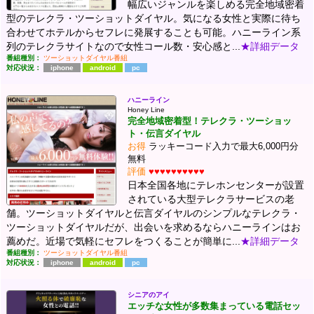
幅広いジャンルを楽しめる完全地域密着
型のテレクラ・ツーショットダイヤル。気になる女性と実際に待ち
合わせてホテルからセフレに発展することも可能。ハニーライン系
列のテレクラサイトなので女性コール数・安心感と...
★詳細データ
番組種別：
ツーショットダイヤル番組
対応状況：
iphone
android
pc
ハニーライン
Honey Line
完全地域密着型！テレクラ・ツーショッ
ト・伝言ダイヤル
お得
ラッキーコード入力で最大6,000円分
無料
評価
♥♥♥♥♥♥♥♥♥♥
日本全国各地にテレホンセンターが設置
されている大型テレクラサービスの老
舗。ツーショットダイヤルと伝言ダイヤルのシンプルなテレクラ・
ツーショットダイヤルだが、出会いを求めるならハニーラインはお
薦めだ。近場で気軽にセフレをつくることが簡単に...
★詳細データ
番組種別：
ツーショットダイヤル番組
対応状況：
iphone
android
pc
シニアのアイ
エッチな女性が多数集まっている電話セッ