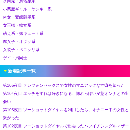
水商売・風俗嬢系
小悪魔ギャル・ヤンキー系
Ｍ女・変態願望系
女王様・痴女系
萌え系・妹キュート系
腐女子・オタク系
女装子・ペニクリ系
ゲイ・男同士
新着記事一覧
第105夜目 テレフォンセックスで女性のマニアックな性癖を知った
第104夜目 エッチをすれば好きになる、惚れっぽい変態オンナとの出
会い
第103夜目 ツーショットダイヤルを利用したら、オナニー中の女性と
繋がった
第102夜目 ツーショットダイヤルで出会ったバツイチシングルマザー