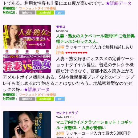
トである。利用女性客も非常にエロ度が高いのです...
★詳細データ
番組種別：
ツーショットダイヤル番組
対応状況：
iphone
android
pc
モモコ
Momoco
人妻・熟女のスケベコール殺到中!!ご近所奥
様テレホンセックス人。
お得
ラッキーコード入力で無料お試しあり
評価
♥♥♥♥♥♥♥♥♥
人妻・熟女好きにオススメの定番ツーシ
ョットダイヤル番組。普通のテレクラ機
能だけではなく、官能小説を読み上がる
アダルトボイス機能もある。SMや近親相姦プレイなどのイメージプ
レイも楽しめるので飽きることはないだろう。地域密着型なのでセ
ックス好...
★詳細データ
番組種別：
ツーショットダイヤル番組
対応状況：
iphone
android
pc
セレクトクラブ
Select Club
マニア向けイメクラツーショット！コギャ
ル・変態OL・人妻が勢揃い
お得
ラッキーコード入力で最大5,000円分