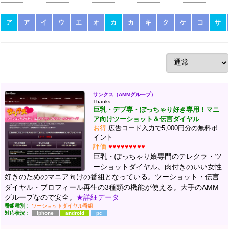
ア
ア
イ
ウ
エ
オ
カ
カ
キ
ク
ケ
コ
サ
サンクス（AMMグループ）
Thanks
巨乳・デブ専・ぽっちゃり好き専用！マニ
ア向けツーショット＆伝言ダイヤル
お得
広告コード入力で5,000円分の無料ポ
イント
評価
♥♥♥♥♥♥♥♥♥
巨乳・ぽっちゃり娘専門のテレクラ・ツ
ーショットダイヤル。肉付きのいい女性
好きのためのマニア向けの番組となっている。ツーショット・伝言
ダイヤル・プロフィール再生の3種類の機能が使える。大手のAMM
グループなので安全。
★詳細データ
番組種別：
ツーショットダイヤル番組
対応状況：
iphone
android
pc