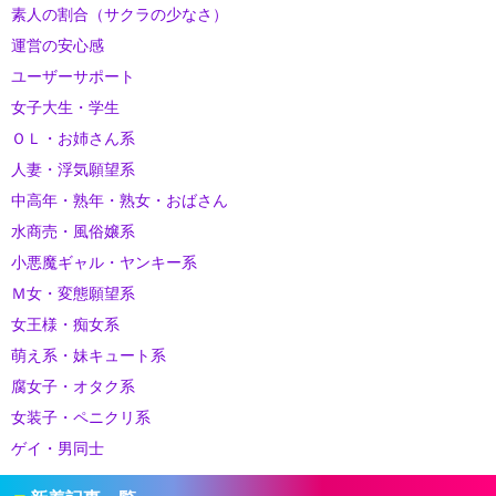
素人の割合（サクラの少なさ）
運営の安心感
ユーザーサポート
女子大生・学生
ＯＬ・お姉さん系
人妻・浮気願望系
中高年・熟年・熟女・おばさん
水商売・風俗嬢系
小悪魔ギャル・ヤンキー系
Ｍ女・変態願望系
女王様・痴女系
萌え系・妹キュート系
腐女子・オタク系
女装子・ペニクリ系
ゲイ・男同士