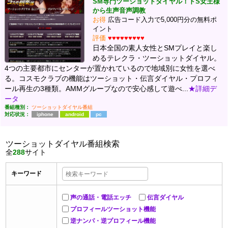
SM専門ツーショットダイヤル！ドS女王様
から生声音声調教
お得
広告コード入力で5,000円分の無料ポ
イント
評価
♥♥♥♥♥♥♥♥♥
日本全国の素人女性とSMプレイと楽し
めるテレクラ・ツーショットダイヤル。
4つの主要都市にセンターが置かれているので地域別に女性を選べ
る。コスモクラブの機能はツーショット・伝言ダイヤル・プロフィ
ール再生の3種類。AMMグループなので安心感して遊べ...
★詳細デ
ータ
番組種別：
ツーショットダイヤル番組
対応状況：
iphone
android
pc
ツーショットダイヤル番組検索
全
288
サイト
キーワード
声の通話・電話エッチ
伝言ダイヤル
プロフィールツーショット機能
逆ナンパ・逆プロフィール機能