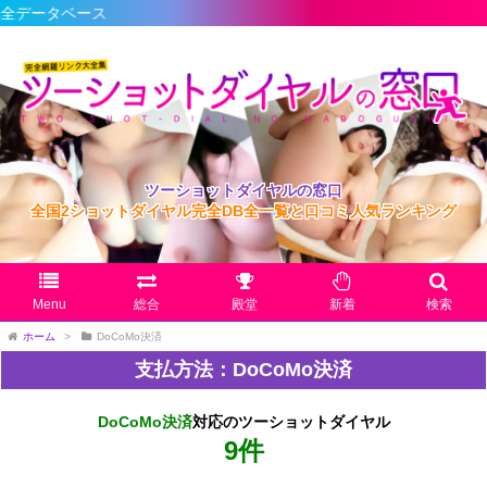
ベース
ツーショットダイヤルの窓口
全国2ショットダイヤル完全DB全一覧と口コミ人気ランキング
Menu
総合
殿堂
新着
検索
ホーム
>
DoCoMo決済
支払方法：DoCoMo決済
DoCoMo決済
対応のツーショットダイヤル
9件