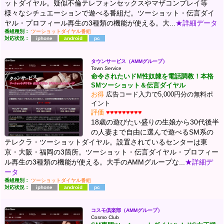
ットダイヤル。疑似不倫テレフォンセックスやマザコンプレイ等
様々なシチュエーションで遊べる番組だ。ツーショット・伝言ダイ
ヤル・プロフィール再生の3種類の機能が使える。大...
★詳細データ
番組種別：
ツーショットダイヤル番組
対応状況：
iphone
android
pc
タウンサービス（AMMグループ）
Town Service
命令されたいドM性奴隷を電話調教！本格
SMツーショット＆伝言ダイヤル
お得
広告コード入力で5,000円分の無料ポ
イント
評価
♥♥♥♥♥♥♥♥♥
18歳の遊びたい盛りの生娘から30代後半
の人妻まで自由に選んで遊べるSM系の
テレクラ・ツーショットダイヤル。設置されているセンターは東
京・大阪・福岡の3箇所。ツーショット・伝言ダイヤル・プロフィー
ル再生の3種類の機能が使える。大手のAMMグループな...
★詳細デ
ータ
番組種別：
ツーショットダイヤル番組
対応状況：
iphone
android
pc
コスモ倶楽部（AMMグループ）
Cosmo Club