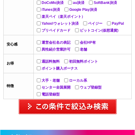
DoCoMo決済
au決済
SoftBank決済
iTunes決済
Google Play決済
楽天ペイ（楽天ポイント）
Yahoo!ウォレット決済
ペイジー
PayPal
プリペイドカード
ビットコイン(仮想通貨)
運営会社名の表記
会社HP有
安心感
異性紹介営業許可
老舗
通話料無料
初回無料ポイント
お得
ポイント購入ボーナス
大手・老舗
ローカル系
特徴
センター全国展開
ウェブ登録型
電話登録型