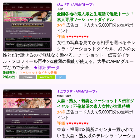
ジュリア（AMMグループ）
Julia
全国各地の素人娘と生電話で過激トーク！
素人専用ツーショットダイヤル
お得
広告コード入力で5,000円分の無料ポ
イント
評価
♥♥♥♥♥♥♥♥♥
女性の写真を見てから相手を選べるテレ
クラ・ツーショットダイヤル。好みの女
性とだけ話せるので無駄なく遊べる。ツーショット・伝言ダイヤ
ル・プロフィール再生の3種類の機能が使える。大手のAMMグルー
プなので安全。
★詳細データ
番組種別：
ツーショットダイヤル番組
対応状況：
iphone
android
pc
ミニプラザ（AMMグループ）
Mini Plaza
人妻・熟女・若妻とツーショット＆伝言ダ
イヤル！不倫希望の素人女性が大量待機
お得
広告コード入力で5,000円分の無料ポ
イント
評価
♥♥♥♥♥♥♥♥♥
東京・福岡の2箇所にセンター置かれて
いる人妻・熟女系のテレクラ・ツーショ