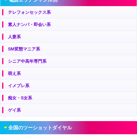
テレフォンセックス系
素人ナンパ・即会い系
人妻系
SM変態マニア系
シニア中高年専門系
萌え系
イメプレ系
痴女・S女系
ゲイ系
全国のツーショットダイヤル