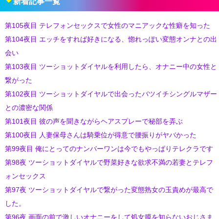
新着記事一覧
第105夜目 テレフォンセックスで女性のマニアックな性癖を知った
第104夜目 エッチをすれば好きになる、惚れっぽい変態オンナとの出
会い
第103夜目 ツーショットダイヤルを利用したら、オナニー中の女性と
繋がった
第102夜目 ツーショットダイヤルで出会ったバツイチシングルマザー
との濃密な関係
第101夜目 彼の声を聞きながらヘアスプレーで秘部を弄ぶ
第100夜目 人妻保母さんは騎乗位が得意で腰振りがヤバかった
第99夜目 俺にとってのナンバーワンは今でもやっぱりテレクラです
第98夜 ツーショットダイヤルで野菜好きな欲求不満の若妻とテレフ
ォンセックス
第97夜 ツーショットダイヤルで繋がった変態熟女の玉責めが最高で
した。
第96夜 画面の前で激しいオナニーをして処女膜を知らないおじさま