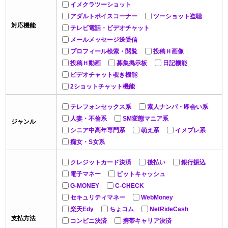
イメクラツーショット
アダルトボイスコーナー
ツーショット盗聴
対応機能
テレビ電話・ビデオチャット
メールメッセージ送受信
プロフィール検索・閲覧
投稿Ｈ画像
投稿Ｈ動画
募集掲示板
日記機能
ビデオチャット覗き機能
2ショットチャット機能
テレフォンセックス系
素人ナンパ・即会い系
人妻・不倫系
SM変態マニア系
ジャンル
シニア中高年専門系
萌え系
イメプレ系
痴女・S女系
クレジットカード決済
後払い
銀行振込
電子マネー
ビットキャッシュ
G-MONEY
C-CHECK
セキュリティマネー
WebMoney
楽天Edy
ちょコム
NetRideCash
支払方法
コンビニ決済
携帯キャリア決済