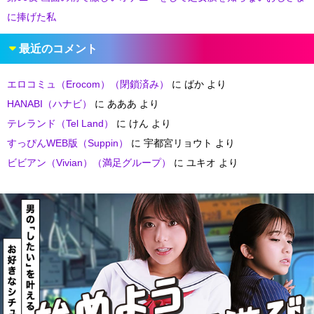
に捧げた私
最近のコメント
エロコミュ（Erocom）（閉鎖済み）
に
ばか
より
HANABI（ハナビ）
に
あああ
より
テレランド（Tel Land）
に
けん
より
すっぴんWEB版（Suppin）
に
宇都宮リョウト
より
ビビアン（Vivian）（満足グループ）
に
ユキオ
より