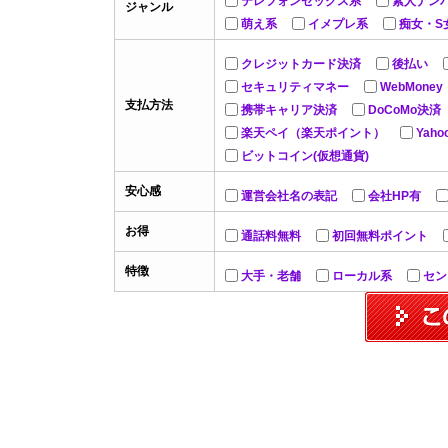
テレフォンセックス系
素人ナン
ジャンル
萌え系
イメプレ系
痴女・S
クレジットカード決済
後払い
セキュリティマネー
WebMoney
支払方法
携帯キャリア決済
DoCoMo決済
楽天ペイ（楽天ポイント）
Yah
ビットコイン(仮想通貨)
安心感
運営会社名の表記
会社HP有
お得
通話料無料
初回無料ポイント
特徴
大手・老舗
ローカル系
セン