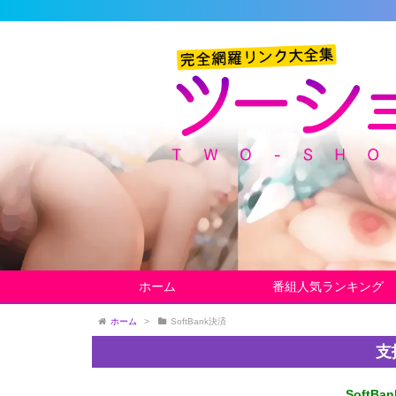
ホーム
番組人気ランキング
ホーム
>
SoftBank決済
支
SoftBa