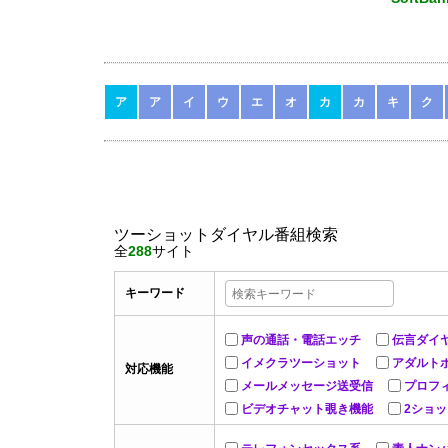
ア
ア
イ
ウ
エ
オ
カ
カ
キ
ク
ツーショットダイヤル番組検索
全
288
サイト
キーワード
声の通話・電話エッチ
伝言ダイ
イメクラツーショット
アダルト
対応機能
メールメッセージ送受信
プロフ
ビデオチャット覗き機能
2ショ