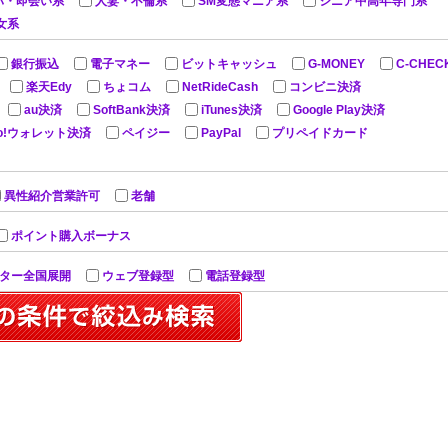
パ・即会い系
人妻・不倫系
SM変態マニア系
シニア中高年専門系
女系
銀行振込
電子マネー
ビットキャッシュ
G-MONEY
C-CHEC
楽天Edy
ちょコム
NetRideCash
コンビニ決済
au決済
SoftBank決済
iTunes決済
Google Play決済
oo!ウォレット決済
ペイジー
PayPal
プリペイドカード
異性紹介営業許可
老舗
ポイント購入ボーナス
ター全国展開
ウェブ登録型
電話登録型