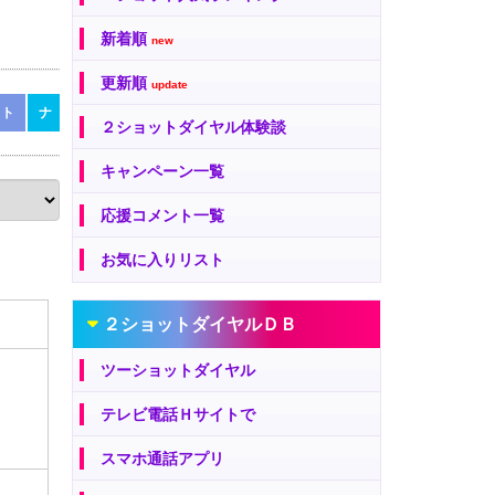
新着順
new
更新順
update
ト
ナ
ナ
ニ
ヌ
ネ
ノ
ハ
ハ
ヒ
フ
ヘ
ホ
２ショットダイヤル体験談
キャンペーン一覧
応援コメント一覧
お気に入りリスト
２ショットダイヤルＤＢ
ツーショットダイヤル
テレビ電話Ｈサイトで
スマホ通話アプリ