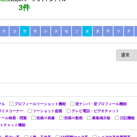
3件
ケ
コ
サ
サ
シ
ス
セ
ソ
タ
タ
チ
ツ
テ
ヤル
プロフィールツーショット機能
逆ナンパ・逆プロフィール機能
ボイスコーナー
ツーショット盗聴
テレビ電話・ビデオチャット
ィール検索・閲覧
投稿Ｈ画像
投稿Ｈ動画
募集掲示板
日記機能
ットチャット機能