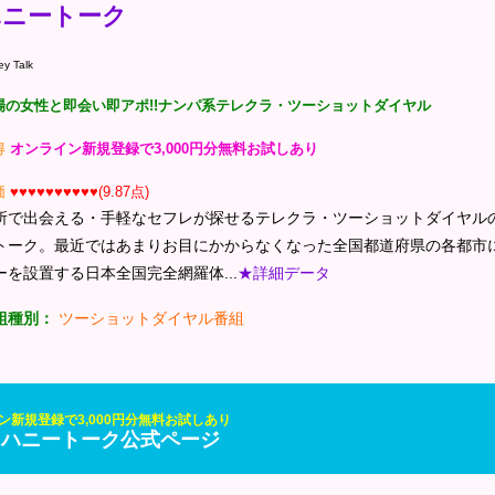
ハニートーク
y Talk
場の女性と即会い即アポ!!ナンパ系テレクラ・ツーショットダイヤル
得
オンライン新規登録で3,000円分無料お試しあり
価
♥♥♥♥♥♥♥♥♥♥(9.87点)
所で出会える・手軽なセフレが探せるテレクラ・ツーショットダイヤル
トーク。最近ではあまりお目にかからなくなった全国都道府県の各都市
ーを設置する日本全国完全網羅体...
★詳細データ
組種別：
ツーショットダイヤル番組
ン新規登録で3,000円分無料お試しあり
R] ハニートーク公式ページ