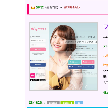
第2位
（総合2位）
＝
（前月総合2位）
wak
テ
お
評
ツ
単
も
番
対応状況：
iphone
android
pc