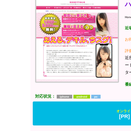
Hone
近
お
評
近
ー
タ
番
対応状況：
iphone
android
pc
オンライ
[P