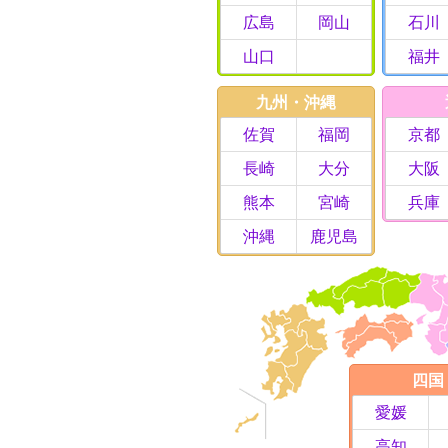
広島
岡山
石川
山口
福井
九州・沖縄
佐賀
福岡
京都
長崎
大分
大阪
熊本
宮崎
兵庫
沖縄
鹿児島
四国
愛媛
高知