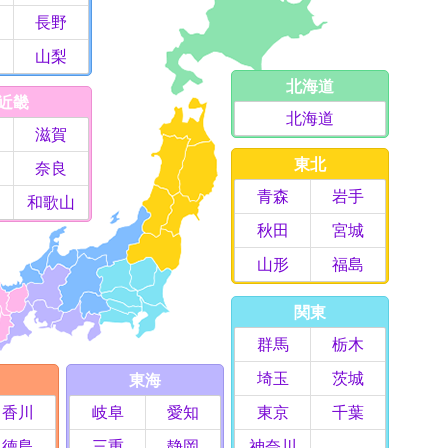
長野
山梨
北海道
近畿
北海道
滋賀
東北
奈良
青森
岩手
和歌山
秋田
宮城
山形
福島
関東
群馬
栃木
埼玉
茨城
東海
香川
岐阜
愛知
東京
千葉
徳島
三重
静岡
神奈川