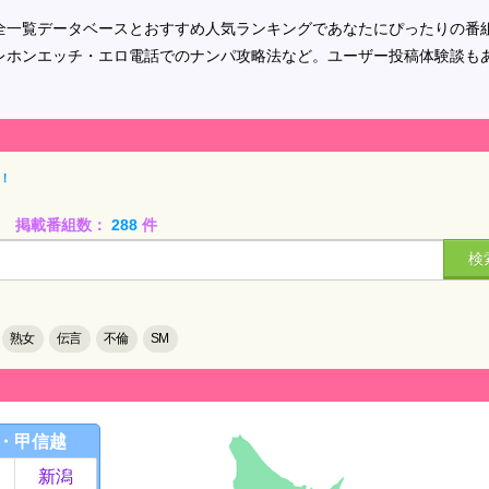
全一覧データベースとおすすめ人気ランキングであなたにぴったりの番
レホンエッチ・エロ電話でのナンパ攻略法など。ユーザー投稿体験談も
！
掲載番組数：
288
件
検
熟女
伝言
不倫
SM
・甲信越
新潟