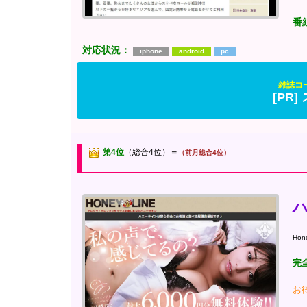
番
対応状況：
iphone
android
pc
雑誌コ
[PR
第4位
（総合4位）
＝
（前月総合4位）
Hon
完
お