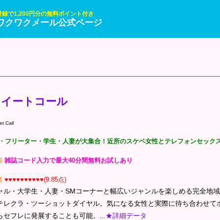
録で1,200円分の無料ポイント付き
] ワクワクメール公式ページ
スイートコール
t Call
L・フリーター・学生・人妻が大集合！近所のスケベ女性とテレフォンセックス
得
雑誌コード入力で最大40分間無料お試しあり
価
♥♥♥♥♥♥♥♥♥♥(9.85点)
ャル・大学生・人妻・SMコーナーと幅広いジャンルを楽しめる完全地
テレクラ・ツーショットダイヤル。気になる女性と実際に待ち合わせて
らセフレに発展することも可能。...
★詳細データ