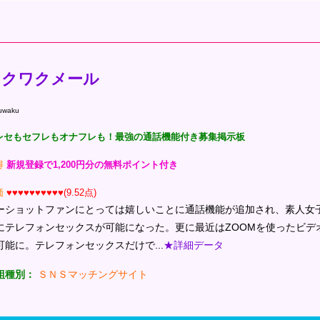
ワクワクメール
uwaku
レセもセフレもオナフレも！最強の通話機能付き募集掲示板
得
新規登録で1,200円分の無料ポイント付き
価
♥♥♥♥♥♥♥♥♥♥(9.52点)
ーショットファンにとっては嬉しいことに通話機能が追加され、素人女
にテレフォンセックスが可能になった。更に最近はZOOMを使ったビデ
可能に。テレフォンセックスだけで...
★詳細データ
組種別：
ＳＮＳマッチングサイト