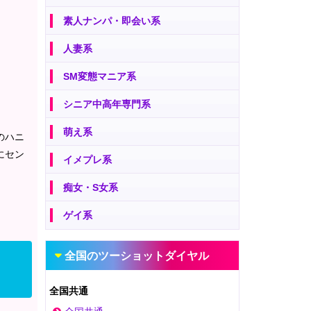
素人ナンパ・即会い系
人妻系
SM変態マニア系
シニア中高年専門系
萌え系
のハニ
にセン
イメプレ系
痴女・S女系
ゲイ系
全国のツーショットダイヤル
全国共通