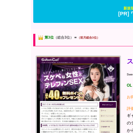
新規登
[PR
第3位
（総合3位）
＝
（前月総合3位）
Swee
O
お
評
ギ
の
か