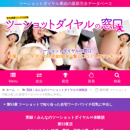
ツーショットダイヤル番組の最新完全データベース
ツーショットダイヤルの窓口
全国2ショットダイヤル完全DB全一覧と口コミ人気ランキング
Menu
総合
殿堂
新着
検索
ホーム
>
実録！みんなのツーショットダイヤルＨ体験談
>
第53夜 ツーショット
で知り合った在宅ワークバツイチ巨乳に中出し
第53夜 ツーショットで知り合った在宅ワークバツイチ巨乳に中出し
実録！みんなのツーショットダイヤルＨ体験談
第53夜目