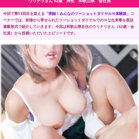
ウリナリさん 42歳 男性 和歌山県 会社員
今回で第53回目を迎える
「実録！みんなのツーショットダイヤルＨ体験談」
コ
ーナーでは、皆様から寄せられたツーショットダイヤルでのＨな出来事を夜話
連載形式で紹介していきます。今回は和歌山県在住のウリナリさん（42歳・会
社員）から投稿いただいたエピソードです。