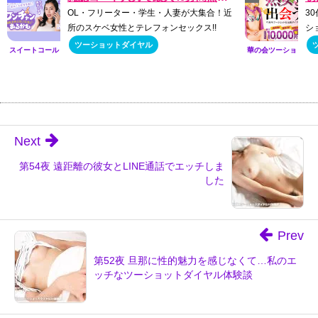
OL・フリーター・学生・人妻が大集合！近
3
所のスケベ女性とテレフォンセックス!!
シ
ツーショットダイヤル
スイートコール
華の会ツーショ
ット
Next
第54夜 遠距離の彼女とLINE通話でエッチしま
した
Prev
第52夜 旦那に性的魅力を感じなくて…私のエ
ッチなツーショットダイヤル体験談