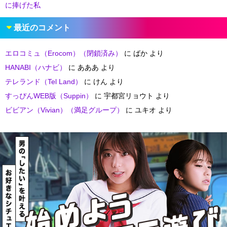
に捧げた私
最近のコメント
エロコミュ（Erocom）（閉鎖済み）
に
ばか
より
HANABI（ハナビ）
に
あああ
より
テレランド（Tel Land）
に
けん
より
すっぴんWEB版（Suppin）
に
宇都宮リョウト
より
ビビアン（Vivian）（満足グループ）
に
ユキオ
より