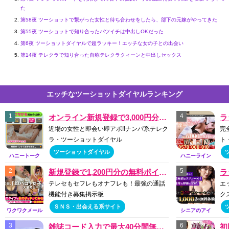
た
第58夜 ツーショットで繋がった女性と待ち合わせをしたら、部下の元嫁がやってきた
第55夜 ツーショットで知り合ったバツイチは中出しOKだった
第6夜 ツーショットダイヤルで超ラッキー！エッチな女の子との出会い
第14夜 テレクラで知り合った自称テレクラクィーンと中出しセックス
エッチなツーショットダイヤルランキング
オンライン新規登録で3,000円分無料お試しあり
近場の女性と即会い即アポ!!ナンパ系テレク
完
ラ・ツーショットダイヤル
ト
ツーショットダイヤル
ハニートーク
ハニーライン
新規登録で1,200円分の無料ポイント付き
テレセもセフレもオナフレも！最強の通話
エ
機能付き募集掲示板
ク
ＳＮＳ・出会える系サイト
ワクワクメール
シニアのアイ
雑誌コード入力で最大40分間無料お試しあり