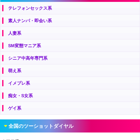
テレフォンセックス系
素人ナンパ・即会い系
人妻系
SM変態マニア系
シニア中高年専門系
萌え系
イメプレ系
痴女・S女系
ゲイ系
全国のツーショットダイヤル