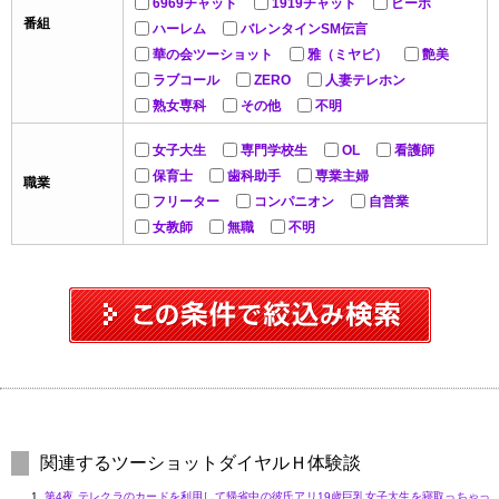
6969チャット
1919チャット
ビーボ
番組
ハーレム
バレンタインSM伝言
華の会ツーショット
雅（ミヤビ）
艶美
ラブコール
ZERO
人妻テレホン
熟女専科
その他
不明
女子大生
専門学校生
OL
看護師
保育士
歯科助手
専業主婦
職業
フリーター
コンパニオン
自営業
女教師
無職
不明
関連するツーショットダイヤルＨ体験談
第4夜 テレクラのカードを利用して帰省中の彼氏アリ19歳巨乳女子大生を寝取っちゃっ