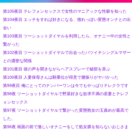
第105夜目 テレフォンセックスで女性のマニアックな性癖を知った
第104夜目 エッチをすれば好きになる、惚れっぽい変態オンナとの出
会い
第103夜目 ツーショットダイヤルを利用したら、オナニー中の女性と
繋がった
第102夜目 ツーショットダイヤルで出会ったバツイチシングルマザー
との濃密な関係
第101夜目 彼の声を聞きながらヘアスプレーで秘部を弄ぶ
第100夜目 人妻保母さんは騎乗位が得意で腰振りがヤバかった
第99夜目 俺にとってのナンバーワンは今でもやっぱりテレクラです
第98夜 ツーショットダイヤルで野菜好きな欲求不満の若妻とテレフ
ォンセックス
第97夜 ツーショットダイヤルで繋がった変態熟女の玉責めが最高で
した。
第96夜 画面の前で激しいオナニーをして処女膜を知らないおじさま