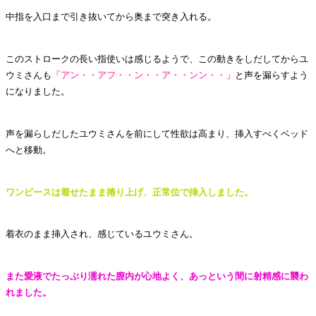
中指を入口まで引き抜いてから奥まで突き入れる。
このストロークの長い指使いは感じるようで、この動きをしだしてからユ
ウミさんも
「アン・・アフ・・ン・・ア・・ンン・・」
と声を漏らすよう
になりました。
声を漏らしだしたユウミさんを前にして性欲は高まり、挿入すべくベッド
へと移動。
ワンピースは着せたまま捲り上げ、正常位で挿入しました。
着衣のまま挿入され、感じているユウミさん。
また愛液でたっぷり濡れた膣内が心地よく、あっという間に射精感に襲わ
れました。