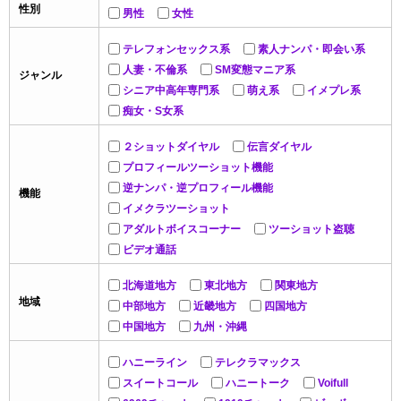
性別
男性
女性
テレフォンセックス系
素人ナンパ・即会い系
人妻・不倫系
SM変態マニア系
ジャンル
シニア中高年専門系
萌え系
イメプレ系
痴女・S女系
２ショットダイヤル
伝言ダイヤル
プロフィールツーショット機能
逆ナンパ・逆プロフィール機能
機能
イメクラツーショット
アダルトボイスコーナー
ツーショット盗聴
ビデオ通話
北海道地方
東北地方
関東地方
地域
中部地方
近畿地方
四国地方
中国地方
九州・沖縄
ハニーライン
テレクラマックス
スイートコール
ハニートーク
Voifull