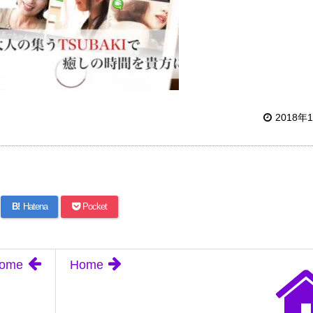
2018年
B!
Hatena
Pocket
ome
Home