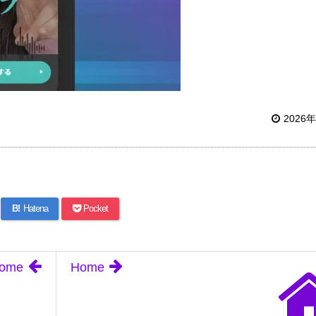
2026
B!
Hatena
Pocket
ome
Home