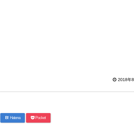
2018年
B!
Hatena
Pocket