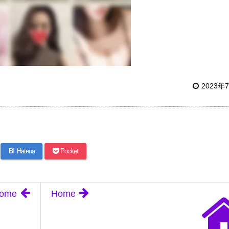
2023年
B!
Hatena
Pocket
ome
Home