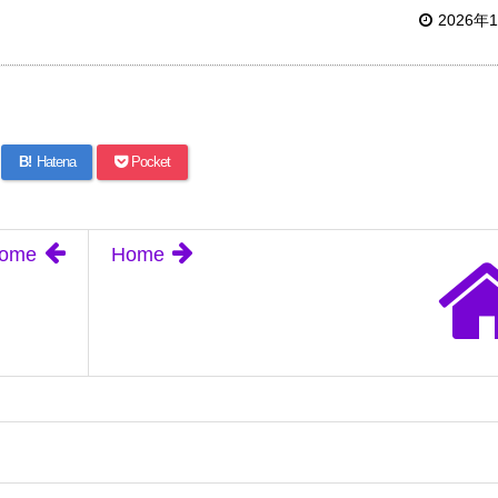
2026年
B!
Hatena
Pocket
ome
Home