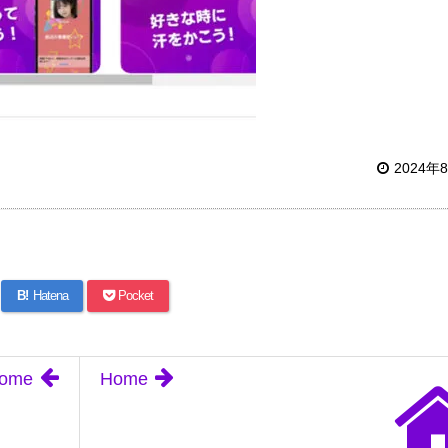
2024年
B!
Hatena
Pocket
ome
Home