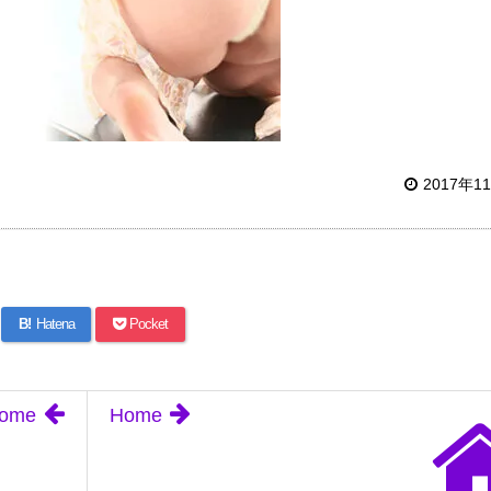
2017年1
B!
Hatena
Pocket
ome
Home