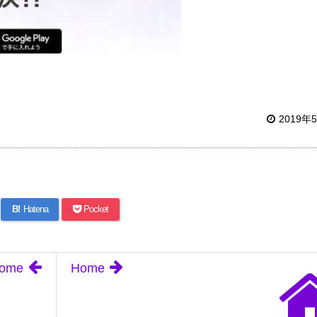
2019年
B!
Hatena
Pocket
ome
Home