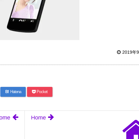
2019年
B!
Hatena
Pocket
ome
Home