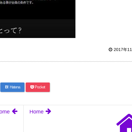
2017年1
B!
Hatena
Pocket
ome
Home