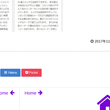
2017年1
B!
Hatena
Pocket
ome
Home