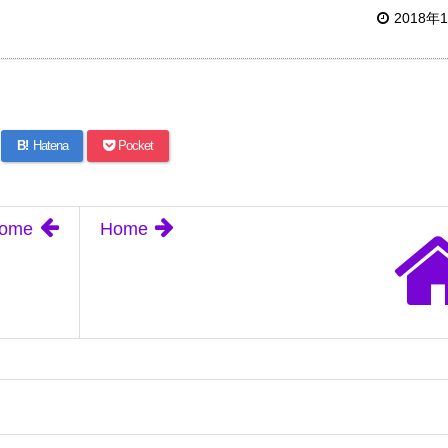
2018年
B!
Hatena
Pocket
ome
Home