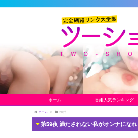
ホーム
番組人気ランキング
ホーム
>
50代
第59夜 満たされない私がオンナにな