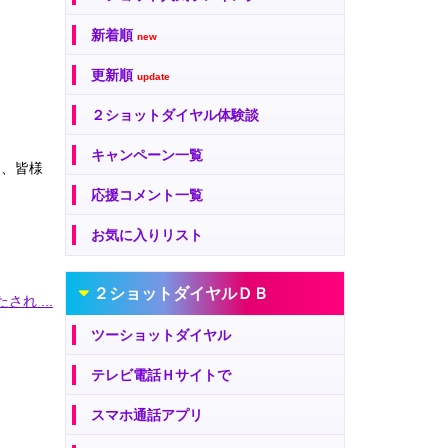
新着順
new
更新順
update
２ショットダイヤル体験談
キャンペーン一覧
は、皆様
応援コメント一覧
お気に入りリスト
２ショットダイヤルＤＢ
され ...
ツーショットダイヤル
テレビ電話Ｈサイトで
スマホ通話アプリ