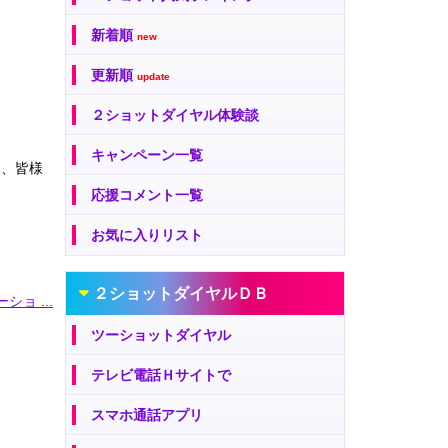
新着順
new
更新順
update
２ショットダイヤル体験談
キャンペーン一覧
は、皆様
応援コメント一覧
お気に入りリスト
２ショットダイヤルＤＢ
ショ ...
ツーショットダイヤル
テレビ電話Ｈサイトで
スマホ通話アプリ