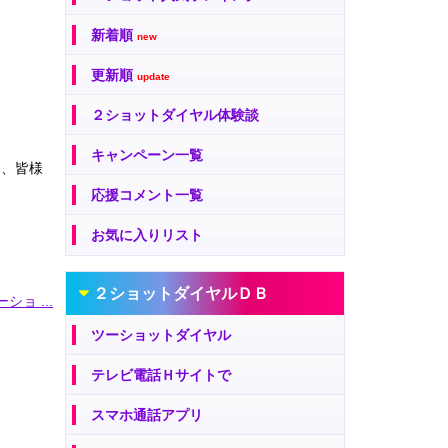
新着順
new
更新順
update
２ショットダイヤル体験談
キャンペーン一覧
は、皆様
応援コメント一覧
お気に入りリスト
２ショットダイヤルＤＢ
ショ ...
ツーショットダイヤル
テレビ電話Ｈサイトで
スマホ通話アプリ