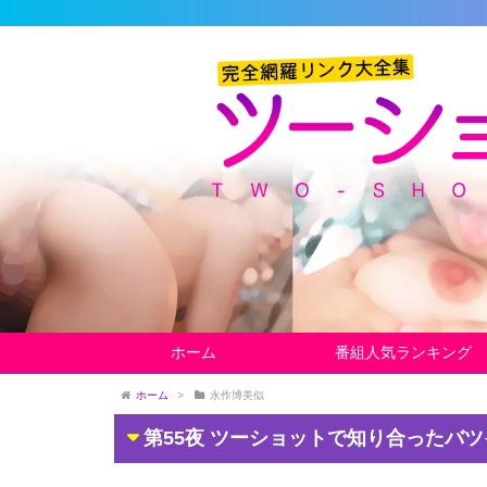
ホーム
番組人気ランキング
ホーム
>
永作博美似
第55夜 ツーショットで知り合ったバ