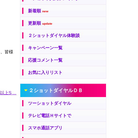
新着順
new
更新順
update
２ショットダイヤル体験談
キャンペーン一覧
は、皆様
応援コメント一覧
お気に入りリスト
２ショットダイヤルＤＢ
上S ...
ツーショットダイヤル
テレビ電話Ｈサイトで
スマホ通話アプリ