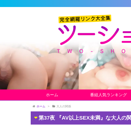
ホーム
番組人気ランキング
ホーム
>
大人の関係
第37夜 『AV以上SEX未満』な大人