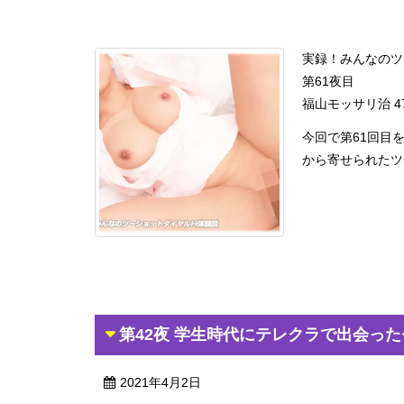
実録！みんなのツ
第61夜目
福山モッサリ治 4
今回で第61回目
から寄せられたツー
第42夜 学生時代にテレクラで出会っ
2021年4月2日