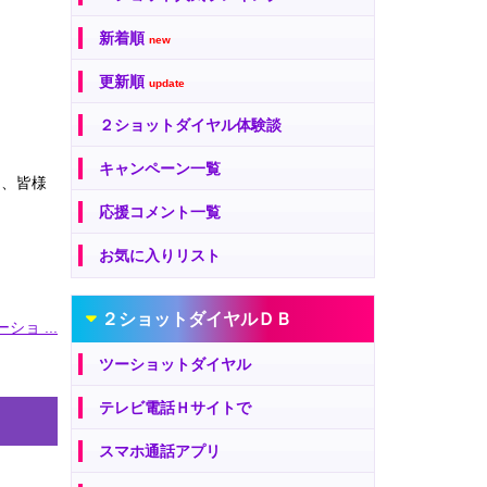
新着順
new
更新順
update
２ショットダイヤル体験談
キャンペーン一覧
は、皆様
応援コメント一覧
お気に入りリスト
２ショットダイヤルＤＢ
ショ ...
ツーショットダイヤル
テレビ電話Ｈサイトで
スマホ通話アプリ