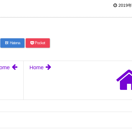
2019
B!
Hatena
Pocket
ome
Home